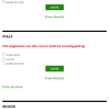
weet ik niet
View Results
POLLS
Het wegnemen van alle risico's leidt tot onveilig gedrag
mee eens
onzin
weet ik niet
View Results
Polls Archive
BEHEER