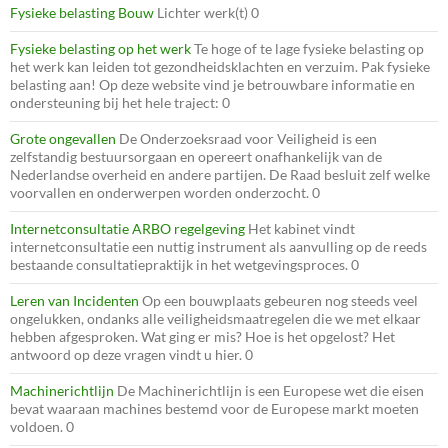
Fysieke belasting Bouw
Lichter werk(t) 0
Fysieke belasting op het werk
Te hoge of te lage fysieke belasting op
het werk kan leiden tot gezondheidsklachten en verzuim. Pak fysieke
belasting aan! Op deze website vind je betrouwbare informatie en
ondersteuning bij het hele traject: 0
Grote ongevallen
De Onderzoeksraad voor Veiligheid is een
zelfstandig bestuursorgaan en opereert onafhankelijk van de
Nederlandse overheid en andere partijen. De Raad besluit zelf welke
voorvallen en onderwerpen worden onderzocht. 0
Internetconsultatie ARBO regelgeving
Het kabinet vindt
internetconsultatie een nuttig instrument als aanvulling op de reeds
bestaande consultatiepraktijk in het wetgevingsproces. 0
Leren van Incidenten
Op een bouwplaats gebeuren nog steeds veel
ongelukken, ondanks alle veiligheidsmaatregelen die we met elkaar
hebben afgesproken. Wat ging er mis? Hoe is het opgelost? Het
antwoord op deze vragen vindt u hier. 0
Machinerichtlijn
De Machinerichtlijn is een Europese wet die eisen
bevat waaraan machines bestemd voor de Europese markt moeten
voldoen. 0