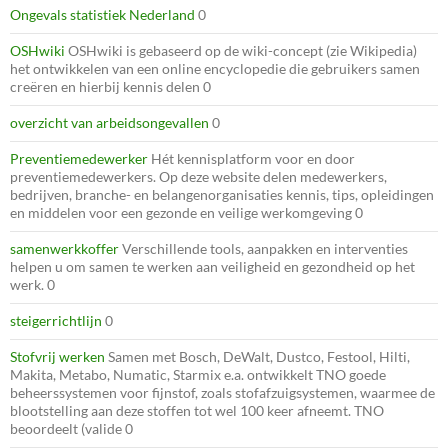
Ongevals statistiek Nederland
0
OSHwiki
OSHwiki is gebaseerd op de wiki-concept (zie Wikipedia)
het ontwikkelen van een online encyclopedie die gebruikers samen
creëren en hierbij kennis delen 0
overzicht van arbeidsongevallen
0
Preventiemedewerker
Hét kennisplatform voor en door
preventiemedewerkers. Op deze website delen medewerkers,
bedrijven, branche- en belangenorganisaties kennis, tips, opleidingen
en middelen voor een gezonde en veilige werkomgeving 0
samenwerkkoffer
Verschillende tools, aanpakken en interventies
helpen u om samen te werken aan veiligheid en gezondheid op het
werk. 0
steigerrichtlijn
0
Stofvrij werken
Samen met Bosch, DeWalt, Dustco, Festool, Hilti,
Makita, Metabo, Numatic, Starmix e.a. ontwikkelt TNO goede
beheerssystemen voor fijnstof, zoals stofafzuigsystemen, waarmee de
blootstelling aan deze stoffen tot wel 100 keer afneemt. TNO
beoordeelt (valide 0