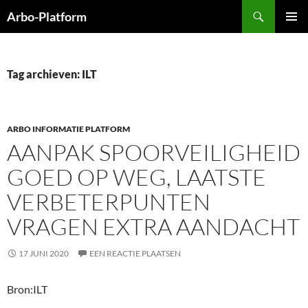
Ga
Zoeken
Arbo-Platform
naar
PRIMAI
de
MENU
inhoud
Tag archieven: ILT
ARBO INFORMATIE PLATFORM
AANPAK SPOORVEILIGHEID
GOED OP WEG, LAATSTE
VERBETERPUNTEN
VRAGEN EXTRA AANDACHT
17 JUNI 2020
EEN REACTIE PLAATSEN
Bron:ILT