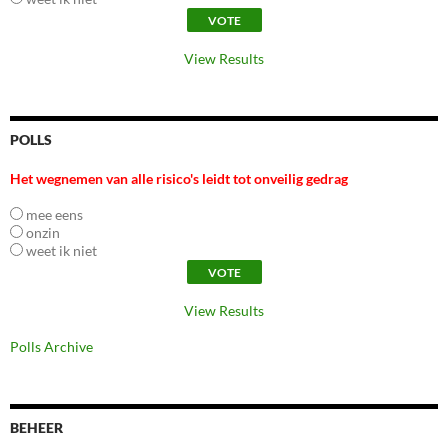
View Results
POLLS
Het wegnemen van alle risico's leidt tot onveilig gedrag
mee eens
onzin
weet ik niet
View Results
Polls Archive
BEHEER