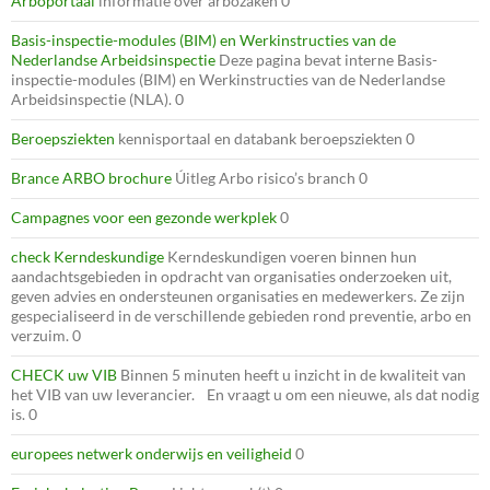
Arboportaal
informatie over arbozaken 0
Basis-inspectie-modules (BIM) en Werkinstructies van de
Nederlandse Arbeidsinspectie
Deze pagina bevat interne Basis-
inspectie-modules (BIM) en Werkinstructies van de Nederlandse
Arbeidsinspectie (NLA). 0
Beroepsziekten
kennisportaal en databank beroepsziekten 0
Brance ARBO brochure
Úitleg Arbo risico’s branch 0
Campagnes voor een gezonde werkplek
0
check Kerndeskundige
Kerndeskundigen voeren binnen hun
aandachtsgebieden in opdracht van organisaties onderzoeken uit,
geven advies en ondersteunen organisaties en medewerkers. Ze zijn
gespecialiseerd in de verschillende gebieden rond preventie, arbo en
verzuim. 0
CHECK uw VIB
Binnen 5 minuten heeft u inzicht in de kwaliteit van
het VIB van uw leverancier. En vraagt u om een nieuwe, als dat nodig
is. 0
europees netwerk onderwijs en veiligheid
0