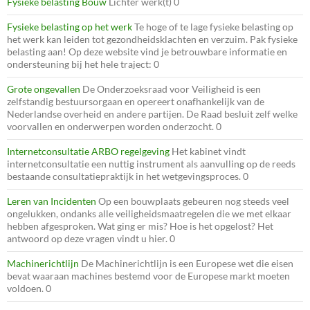
Fysieke belasting Bouw
Lichter werk(t) 0
Fysieke belasting op het werk
Te hoge of te lage fysieke belasting op
het werk kan leiden tot gezondheidsklachten en verzuim. Pak fysieke
belasting aan! Op deze website vind je betrouwbare informatie en
ondersteuning bij het hele traject: 0
Grote ongevallen
De Onderzoeksraad voor Veiligheid is een
zelfstandig bestuursorgaan en opereert onafhankelijk van de
Nederlandse overheid en andere partijen. De Raad besluit zelf welke
voorvallen en onderwerpen worden onderzocht. 0
Internetconsultatie ARBO regelgeving
Het kabinet vindt
internetconsultatie een nuttig instrument als aanvulling op de reeds
bestaande consultatiepraktijk in het wetgevingsproces. 0
Leren van Incidenten
Op een bouwplaats gebeuren nog steeds veel
ongelukken, ondanks alle veiligheidsmaatregelen die we met elkaar
hebben afgesproken. Wat ging er mis? Hoe is het opgelost? Het
antwoord op deze vragen vindt u hier. 0
Machinerichtlijn
De Machinerichtlijn is een Europese wet die eisen
bevat waaraan machines bestemd voor de Europese markt moeten
voldoen. 0