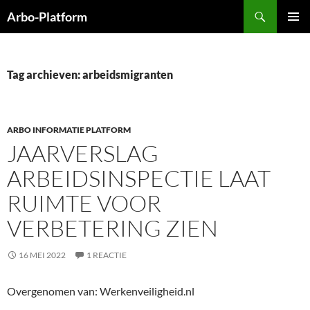
Ga
Zoeken
Arbo-Platform
naar
PRIMAI
de
MENU
inhoud
Tag archieven: arbeidsmigranten
ARBO INFORMATIE PLATFORM
JAARVERSLAG
ARBEIDSINSPECTIE LAAT
RUIMTE VOOR
VERBETERING ZIEN
16 MEI 2022
1 REACTIE
Overgenomen van: Werkenveiligheid.nl