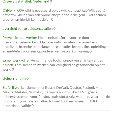
Ongevals statistiek Nederland
0
OSHwiki
OSHwiki is gebaseerd op de wiki-concept (zie Wikipedia)
het ontwikkelen van een online encyclopedie die gebruikers samen
creëren en hierbij kennis delen 0
overzicht van arbeidsongevallen
0
Preventiemedewerker
Hét kennisplatform voor en door
preventiemedewerkers. Op deze website delen medewerkers,
bedrijven, branche- en belangenorganisaties kennis, tips, opleidingen
en middelen voor een gezonde en veilige werkomgeving 0
samenwerkkoffer
Verschillende tools, aanpakken en interventies
helpen u om samen te werken aan veiligheid en gezondheid op het
werk. 0
steigerrichtlijn
0
Stofvrij werken
Samen met Bosch, DeWalt, Dustco, Festool, Hilti,
Makita, Metabo, Numatic, Starmix e.a. ontwikkelt TNO goede
beheerssystemen voor fijnstof, zoals stofafzuigsystemen, waarmee de
blootstelling aan deze stoffen tot wel 100 keer afneemt. TNO
beoordeelt (valide 0