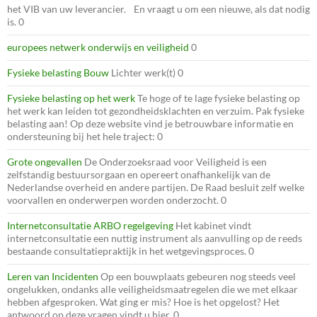
het VIB van uw leverancier. En vraagt u om een nieuwe, als dat nodig
is. 0
europees netwerk onderwijs en veiligheid
0
Fysieke belasting Bouw
Lichter werk(t) 0
Fysieke belasting op het werk
Te hoge of te lage fysieke belasting op
het werk kan leiden tot gezondheidsklachten en verzuim. Pak fysieke
belasting aan! Op deze website vind je betrouwbare informatie en
ondersteuning bij het hele traject: 0
Grote ongevallen
De Onderzoeksraad voor Veiligheid is een
zelfstandig bestuursorgaan en opereert onafhankelijk van de
Nederlandse overheid en andere partijen. De Raad besluit zelf welke
voorvallen en onderwerpen worden onderzocht. 0
Internetconsultatie ARBO regelgeving
Het kabinet vindt
internetconsultatie een nuttig instrument als aanvulling op de reeds
bestaande consultatiepraktijk in het wetgevingsproces. 0
Leren van Incidenten
Op een bouwplaats gebeuren nog steeds veel
ongelukken, ondanks alle veiligheidsmaatregelen die we met elkaar
hebben afgesproken. Wat ging er mis? Hoe is het opgelost? Het
antwoord op deze vragen vindt u hier. 0