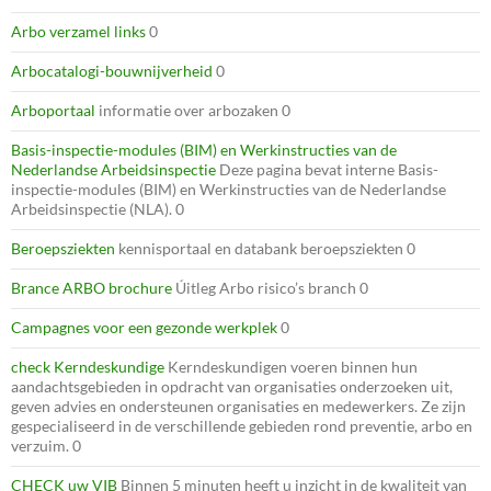
Arbo verzamel links
0
Arbocatalogi-bouwnijverheid
0
Arboportaal
informatie over arbozaken 0
Basis-inspectie-modules (BIM) en Werkinstructies van de
Nederlandse Arbeidsinspectie
Deze pagina bevat interne Basis-
inspectie-modules (BIM) en Werkinstructies van de Nederlandse
Arbeidsinspectie (NLA). 0
Beroepsziekten
kennisportaal en databank beroepsziekten 0
Brance ARBO brochure
Úitleg Arbo risico’s branch 0
Campagnes voor een gezonde werkplek
0
check Kerndeskundige
Kerndeskundigen voeren binnen hun
aandachtsgebieden in opdracht van organisaties onderzoeken uit,
geven advies en ondersteunen organisaties en medewerkers. Ze zijn
gespecialiseerd in de verschillende gebieden rond preventie, arbo en
verzuim. 0
CHECK uw VIB
Binnen 5 minuten heeft u inzicht in de kwaliteit van