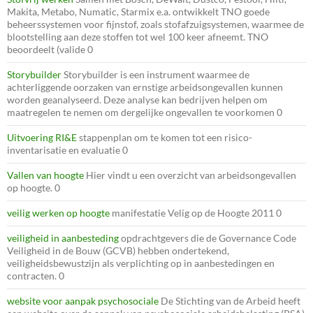
Makita, Metabo, Numatic, Starmix e.a. ontwikkelt TNO goede
beheerssystemen voor fijnstof, zoals stofafzuigsystemen, waarmee de
blootstelling aan deze stoffen tot wel 100 keer afneemt. TNO
beoordeelt (valide 0
Storybuilder
Storybuilder is een instrument waarmee de
achterliggende oorzaken van ernstige arbeidsongevallen kunnen
worden geanalyseerd. Deze analyse kan bedrijven helpen om
maatregelen te nemen om dergelijke ongevallen te voorkomen 0
Uitvoering RI&E
stappenplan om te komen tot een risico-
inventarisatie en evaluatie 0
Vallen van hoogte
Hier vindt u een overzicht van arbeidsongevallen
op hoogte. 0
veilig werken op hoogte
manifestatie Velig op de Hoogte 2011 0
veiligheid in aanbesteding
opdrachtgevers die de Governance Code
Veiligheid in de Bouw (GCVB) hebben ondertekend,
veiligheidsbewustzijn als verplichting op in aanbestedingen en
contracten. 0
website voor aanpak psychosociale
De Stichting van de Arbeid heeft