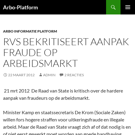
Ga
Zoeken
Arbo-Platform
naar
PRIMAI
de
MENU
inhoud
ARBO INFORMATIE PLATFORM
RVS BEKRITISEERT AANPAK
FRAUDE OP
ARBEIDSMARKT
22 MAART 2012
ADMIN
2 REACTIES
21 mrt 2012 De Raad van State is kritisch over de hardere
aanpak van fraudeurs op de arbeidsmarkt.
Minister Kamp en staatssecretaris De Krom (Sociale Zaken)
willen fors hogere straffen voor uitkeringsfraude en illegale
arbeid. Maar de Raad van State vraagt zich af of dat nodig is en
of niet eerst gewerkt moet worden aan goede handhaving.