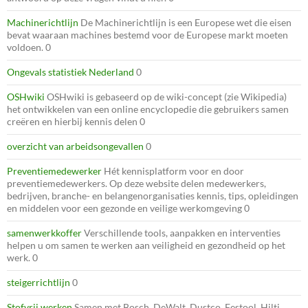
Machinerichtlijn
De Machinerichtlijn is een Europese wet die eisen
bevat waaraan machines bestemd voor de Europese markt moeten
voldoen. 0
Ongevals statistiek Nederland
0
OSHwiki
OSHwiki is gebaseerd op de wiki-concept (zie Wikipedia)
het ontwikkelen van een online encyclopedie die gebruikers samen
creëren en hierbij kennis delen 0
overzicht van arbeidsongevallen
0
Preventiemedewerker
Hét kennisplatform voor en door
preventiemedewerkers. Op deze website delen medewerkers,
bedrijven, branche- en belangenorganisaties kennis, tips, opleidingen
en middelen voor een gezonde en veilige werkomgeving 0
samenwerkkoffer
Verschillende tools, aanpakken en interventies
helpen u om samen te werken aan veiligheid en gezondheid op het
werk. 0
steigerrichtlijn
0
Stofvrij werken
Samen met Bosch, DeWalt, Dustco, Festool, Hilti,