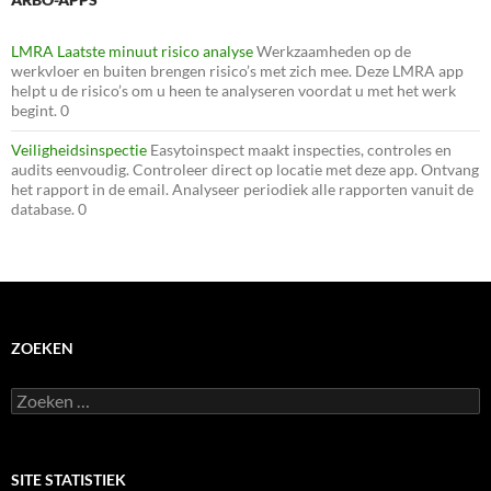
LMRA Laatste minuut risico analyse
Werkzaamheden op de
werkvloer en buiten brengen risico’s met zich mee. Deze LMRA app
helpt u de risico’s om u heen te analyseren voordat u met het werk
begint. 0
Veiligheidsinspectie
Easytoinspect maakt inspecties, controles en
audits eenvoudig. Controleer direct op locatie met deze app. Ontvang
het rapport in de email. Analyseer periodiek alle rapporten vanuit de
database. 0
ZOEKEN
Zoeken
naar:
SITE STATISTIEK