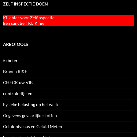
ZELF INSPECTIE DOEN
Klik hier voor Zelfinspectie
Een sanctie ? KLIK hier
ARBOTOOLS
5xbeter
Branch RI&E
CHECK uw VIB
controle-lijsten
Fysieke belasting op het werk
Gegevens gevaarlijke stoffen
Geluidniveaus en Geluid Meten