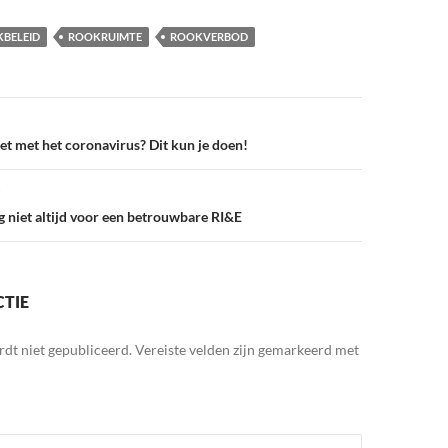
BELEID
ROOKRUIMTE
ROOKVERBOD
 met het coronavirus? Dit kun je doen!
g niet altijd voor een betrouwbare RI&E
CTIE
rdt niet gepubliceerd.
Vereiste velden zijn gemarkeerd met