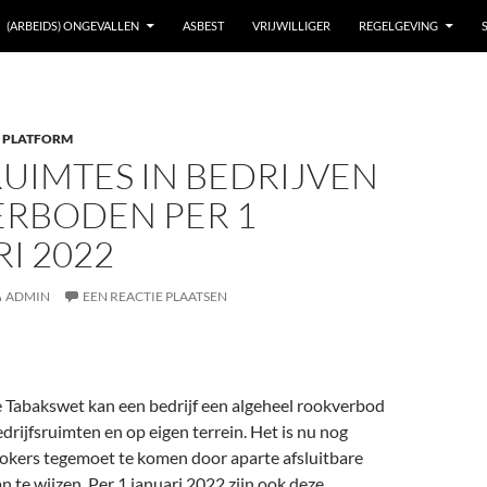
(ARBEIDS) ONGEVALLEN
ASBEST
VRIJWILLIGER
REGELGEVING
 PLATFORM
UIMTES IN BEDRIJVEN
ERBODEN PER 1
I 2022
ADMIN
EEN REACTIE PLAATSEN
 Tabakswet kan een bedrijf een algeheel rookverbod
edrijfsruimten en op eigen terrein. Het is nu nog
okers tegemoet te komen door aparte afsluitbare
n te wijzen. Per 1 januari 2022 zijn ook deze