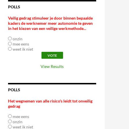
POLLS
Veilig gedrag stimuleer je door binnen bepaalde
kaders de werknemer meer autonomie te geven
in het kiezen van een veilige werkmethode...
onzin
mee eens
weet ik niet
View Results
POLLS
Het wegnemen van alle risico's leidt tot onveilig
gedrag
mee eens
onzin
weet ik niet