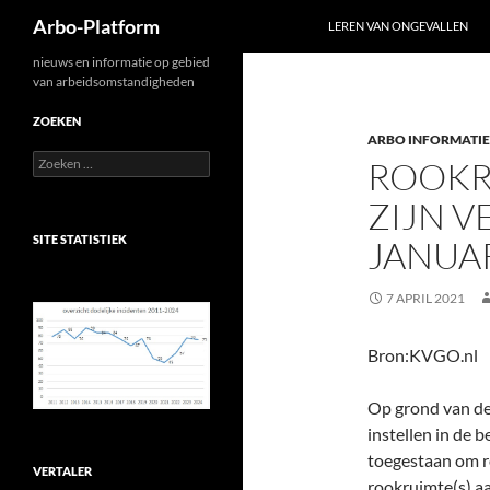
Zoeken
Arbo-Platform
LEREN VAN ONGEVALLEN
Ga
nieuws en informatie op gebied
van arbeidsomstandigheden
naar
de
ZOEKEN
ARBO INFORMATIE
inhoud
Zoeken
ROOKR
naar:
ZIJN V
SITE STATISTIEK
JANUAR
7 APRIL 2021
Bron:KVGO.nl
Op grond van de
instellen in de b
toegestaan om r
VERTALER
rookruimte(s) aa