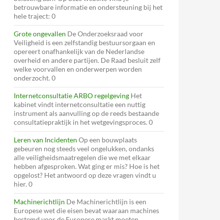
betrouwbare informatie en ondersteuning bij het
hele traject: 0
Grote ongevallen
De Onderzoeksraad voor
Veiligheid is een zelfstandig bestuursorgaan en
opereert onafhankelijk van de Nederlandse
overheid en andere partijen. De Raad besluit zelf
welke voorvallen en onderwerpen worden
onderzocht. 0
Internetconsultatie ARBO regelgeving
Het
kabinet vindt internetconsultatie een nuttig
instrument als aanvulling op de reeds bestaande
consultatiepraktijk in het wetgevingsproces. 0
Leren van Incidenten
Op een bouwplaats
gebeuren nog steeds veel ongelukken, ondanks
alle veiligheidsmaatregelen die we met elkaar
hebben afgesproken. Wat ging er mis? Hoe is het
opgelost? Het antwoord op deze vragen vindt u
hier. 0
Machinerichtlijn
De Machinerichtlijn is een
Europese wet die eisen bevat waaraan machines
bestemd voor de Europese markt moeten