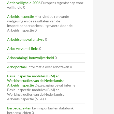
Actie veiligheid 2006
Europees Agentschap voor
veiligheid 0
Arbeidsinspectie
Hier vindt u relevante
wetgeving en de resultaten van de
inspectieonderzoeken uitgevoerd door de
Arbeidsinspectie 0
Arbeidsongeval analyse
0
Arbo verzamel links
0
Arbocatalogi-bouwnijverheid
0
Arboportaal
informatie over arbozaken 0
Basis-inspectie-modules (BIM) en
Werkinstructies van de Nederlandse
Arbeidsinspectie
Deze pagina bevat interne
Basis-inspectie-modules (BIM) en
Werkinstructies van de Nederlandse
Arbeidsinspectie (NLA). 0
Beroepsziekten
kennisportaal en databank
beroepsziekten 0