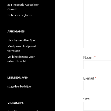
zelf inspectie Agressie en
Geweld
zelfinspectie_tools
ARBOGAMES
Healthymetal het Spel
Mestgassen laat je niet
verrassen
Veiligheidsgame voor
Naam
*
uitzendkracht
E-mail
*
LEERBEDRIJVEN
stage/leerbedrijven
Site
VIDEOCLIPS