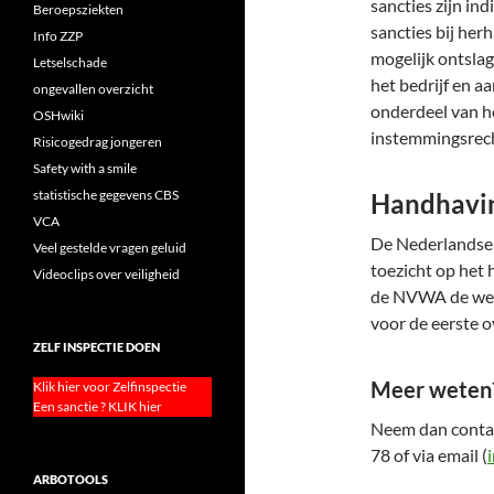
sancties zijn i
Beroepsziekten
sancties bij he
Info ZZP
mogelijk ontslag
Letselschade
het bedrijf en a
ongevallen overzicht
onderdeel van h
OSHwiki
instemmingsrech
Risicogedrag jongeren
Safety with a smile
statistische gegevens CBS
Handhavi
VCA
De Nederlandse
Veel gestelde vragen geluid
toezicht op het
Videoclips over veiligheid
de NVWA de werk
voor de eerste o
ZELF INSPECTIE DOEN
Meer weten
Klik hier voor Zelfinspectie
Een sanctie ? KLIK hier
Neem dan contac
78 of via email (
ARBOTOOLS