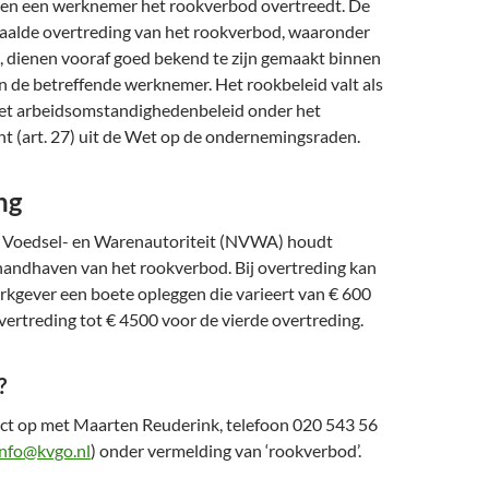
ndien een werknemer het rookverbod overtreedt. De
rhaalde overtreding van het rookverbod, waaronder
, dienen vooraf goed bekend te zijn gemaakt binnen
an de betreffende werknemer. Het rookbeleid valt als
et arbeidsomstandighedenbeleid onder het
t (art. 27) uit de Wet op de ondernemingsraden.
ng
 Voedsel- en Warenautoriteit (NVWA) houdt
 handhaven van het rookverbod. Bij overtreding kan
gever een boete opleggen die varieert van € 600
vertreding tot € 4500 voor de vierde overtreding.
?
t op met Maarten Reuderink, telefoon 020 543 56
info@kvgo.nl
) onder vermelding van ‘rookverbod’.