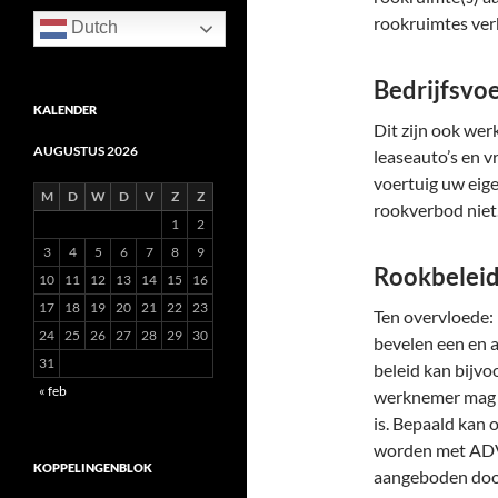
rookruimtes ve
Dutch
Bedrijfsvo
KALENDER
Dit zijn ook wer
AUGUSTUS 2026
leaseauto’s en v
voertuig uw eige
M
D
W
D
V
Z
Z
rookverbod niet
1
2
3
4
5
6
7
8
9
Rookbelei
10
11
12
13
14
15
16
17
18
19
20
21
22
23
Ten overvloede: 
24
25
26
27
28
29
30
bevelen een en an
31
beleid kan bijv
« feb
werknemer mag r
is. Bepaald kan
worden met ADV-
KOPPELINGENBLOK
aangeboden doo