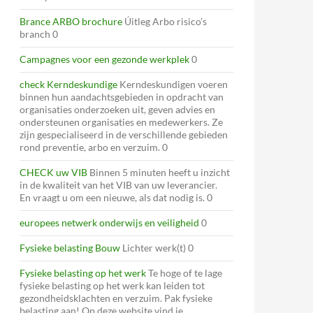
Brance ARBO brochure
Úitleg Arbo risico’s
branch 0
Campagnes voor een gezonde werkplek
0
check Kerndeskundige
Kerndeskundigen voeren
binnen hun aandachtsgebieden in opdracht van
organisaties onderzoeken uit, geven advies en
ondersteunen organisaties en medewerkers. Ze
zijn gespecialiseerd in de verschillende gebieden
rond preventie, arbo en verzuim. 0
CHECK uw VIB
Binnen 5 minuten heeft u inzicht
in de kwaliteit van het VIB van uw leverancier.
En vraagt u om een nieuwe, als dat nodig is. 0
europees netwerk onderwijs en veiligheid
0
Fysieke belasting Bouw
Lichter werk(t) 0
Fysieke belasting op het werk
Te hoge of te lage
fysieke belasting op het werk kan leiden tot
gezondheidsklachten en verzuim. Pak fysieke
belasting aan! Op deze website vind je