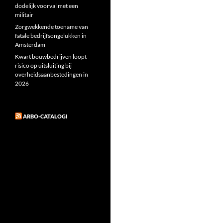
dodelijk voorval met een
militair
Zorgwekkende toename van
fatale bedrijfsongelukken in
Amsterdam
Kwart bouwbedrijven loopt
risico op uitsluiting bij
overheidsaanbestedingen in
2026
ARBO-CATALOGI