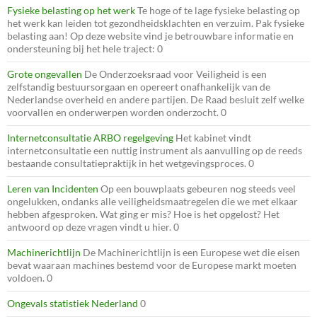
Fysieke belasting op het werk
Te hoge of te lage fysieke belasting op
het werk kan leiden tot gezondheidsklachten en verzuim. Pak fysieke
belasting aan! Op deze website vind je betrouwbare informatie en
ondersteuning bij het hele traject: 0
Grote ongevallen
De Onderzoeksraad voor Veiligheid is een
zelfstandig bestuursorgaan en opereert onafhankelijk van de
Nederlandse overheid en andere partijen. De Raad besluit zelf welke
voorvallen en onderwerpen worden onderzocht. 0
Internetconsultatie ARBO regelgeving
Het kabinet vindt
internetconsultatie een nuttig instrument als aanvulling op de reeds
bestaande consultatiepraktijk in het wetgevingsproces. 0
Leren van Incidenten
Op een bouwplaats gebeuren nog steeds veel
ongelukken, ondanks alle veiligheidsmaatregelen die we met elkaar
hebben afgesproken. Wat ging er mis? Hoe is het opgelost? Het
antwoord op deze vragen vindt u hier. 0
Machinerichtlijn
De Machinerichtlijn is een Europese wet die eisen
bevat waaraan machines bestemd voor de Europese markt moeten
voldoen. 0
Ongevals statistiek Nederland
0