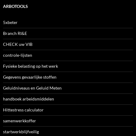
ARBOTOOLS
5xbeter
Branch RI&E
CHECK uw VIB
controle-lijsten
Fysieke belasting op het werk
Gegevens gevaarlijke stoffen
Geluidniveaus en Geluid Meten
handboek arbeidsmiddelen
Hittestress calculator
samenwerkkoffer
startwerkblijfveilig