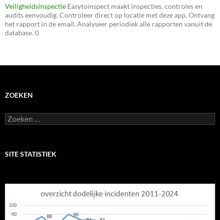
Veiligheidsinspectie
Easytoinspect maakt inspecties, controles en
audits eenvoudig. Controleer direct op locatie met deze app. Ontvang
het rapport in de email. Analyseer periodiek alle rapporten vanuit de
database. 0
ZOEKEN
Zoeken
naar:
SITE STATISTIEK