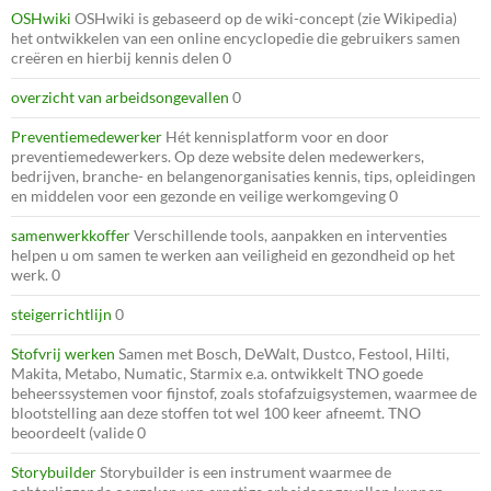
OSHwiki
OSHwiki is gebaseerd op de wiki-concept (zie Wikipedia)
het ontwikkelen van een online encyclopedie die gebruikers samen
creëren en hierbij kennis delen 0
overzicht van arbeidsongevallen
0
Preventiemedewerker
Hét kennisplatform voor en door
preventiemedewerkers. Op deze website delen medewerkers,
bedrijven, branche- en belangenorganisaties kennis, tips, opleidingen
en middelen voor een gezonde en veilige werkomgeving 0
samenwerkkoffer
Verschillende tools, aanpakken en interventies
helpen u om samen te werken aan veiligheid en gezondheid op het
werk. 0
steigerrichtlijn
0
Stofvrij werken
Samen met Bosch, DeWalt, Dustco, Festool, Hilti,
Makita, Metabo, Numatic, Starmix e.a. ontwikkelt TNO goede
beheerssystemen voor fijnstof, zoals stofafzuigsystemen, waarmee de
blootstelling aan deze stoffen tot wel 100 keer afneemt. TNO
beoordeelt (valide 0
Storybuilder
Storybuilder is een instrument waarmee de