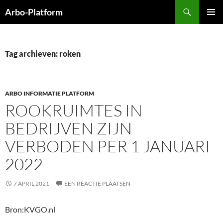
Ga
Zoeken
Arbo-Platform
naar
PRIMAI
de
MENU
inhoud
Tag archieven: roken
ARBO INFORMATIE PLATFORM
ROOKRUIMTES IN
BEDRIJVEN ZIJN
VERBODEN PER 1 JANUARI
2022
7 APRIL 2021
EEN REACTIE PLAATSEN
Bron:KVGO.nl