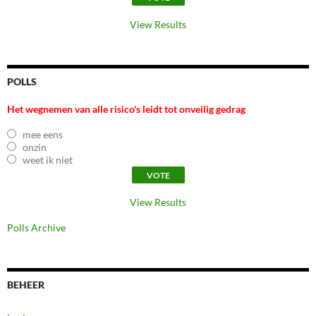
View Results
POLLS
Het wegnemen van alle risico's leidt tot onveilig gedrag
mee eens
onzin
weet ik niet
View Results
Polls Archive
BEHEER