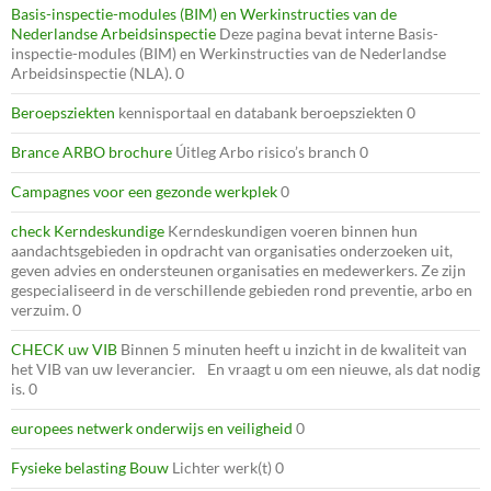
Basis-inspectie-modules (BIM) en Werkinstructies van de
Nederlandse Arbeidsinspectie
Deze pagina bevat interne Basis-
inspectie-modules (BIM) en Werkinstructies van de Nederlandse
Arbeidsinspectie (NLA). 0
Beroepsziekten
kennisportaal en databank beroepsziekten 0
Brance ARBO brochure
Úitleg Arbo risico’s branch 0
Campagnes voor een gezonde werkplek
0
check Kerndeskundige
Kerndeskundigen voeren binnen hun
aandachtsgebieden in opdracht van organisaties onderzoeken uit,
geven advies en ondersteunen organisaties en medewerkers. Ze zijn
gespecialiseerd in de verschillende gebieden rond preventie, arbo en
verzuim. 0
CHECK uw VIB
Binnen 5 minuten heeft u inzicht in de kwaliteit van
het VIB van uw leverancier. En vraagt u om een nieuwe, als dat nodig
is. 0
europees netwerk onderwijs en veiligheid
0
Fysieke belasting Bouw
Lichter werk(t) 0