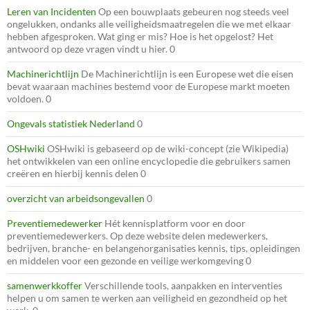
Leren van Incidenten
Op een bouwplaats gebeuren nog steeds veel
ongelukken, ondanks alle veiligheidsmaatregelen die we met elkaar
hebben afgesproken. Wat ging er mis? Hoe is het opgelost? Het
antwoord op deze vragen vindt u hier. 0
Machinerichtlijn
De Machinerichtlijn is een Europese wet die eisen
bevat waaraan machines bestemd voor de Europese markt moeten
voldoen. 0
Ongevals statistiek Nederland
0
OSHwiki
OSHwiki is gebaseerd op de wiki-concept (zie Wikipedia)
het ontwikkelen van een online encyclopedie die gebruikers samen
creëren en hierbij kennis delen 0
overzicht van arbeidsongevallen
0
Preventiemedewerker
Hét kennisplatform voor en door
preventiemedewerkers. Op deze website delen medewerkers,
bedrijven, branche- en belangenorganisaties kennis, tips, opleidingen
en middelen voor een gezonde en veilige werkomgeving 0
samenwerkkoffer
Verschillende tools, aanpakken en interventies
helpen u om samen te werken aan veiligheid en gezondheid op het