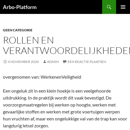
Ga
Zoeken
Arbo-Platform
naar
PRIMAI
de
MENU
inhoud
GEEN CATEGORIE
ROLLEN EN
VERANTWOORDELIJKHEDE
4 NOVEMBER 2020
ADMIN
EEN REACTIE PLAATSEN
overgenomen van: WerkenenVeiligheid
Een ongeluk zit in een klein hoekje is een veelgehoorde
uitdrukking. In de praktijk wordt dit vaak bevestigd. De
voorzorgsmaatregelen bij werken op hoogte, werken met
gevaarlijke stoffen en werken met grote voertuigen werpen
hun vruchten af, maar een ongelukkige val van de trap kan voor
langdurig letsel zorgen.