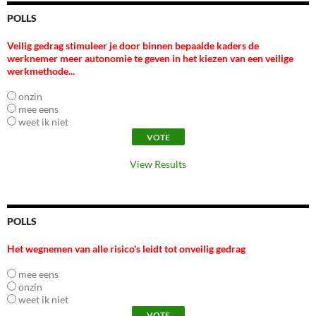
POLLS
Veilig gedrag stimuleer je door binnen bepaalde kaders de
werknemer meer autonomie te geven in het kiezen van een veilige
werkmethode...
onzin
mee eens
weet ik niet
View Results
POLLS
Het wegnemen van alle risico's leidt tot onveilig gedrag
mee eens
onzin
weet ik niet