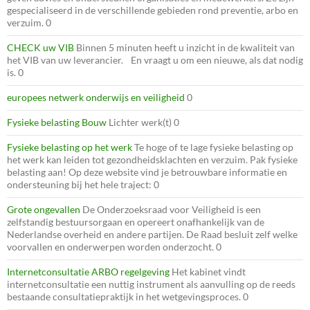
gespecialiseerd in de verschillende gebieden rond preventie, arbo en
verzuim. 0
CHECK uw VIB
Binnen 5 minuten heeft u inzicht in de kwaliteit van
het VIB van uw leverancier. En vraagt u om een nieuwe, als dat nodig
is. 0
europees netwerk onderwijs en veiligheid
0
Fysieke belasting Bouw
Lichter werk(t) 0
Fysieke belasting op het werk
Te hoge of te lage fysieke belasting op
het werk kan leiden tot gezondheidsklachten en verzuim. Pak fysieke
belasting aan! Op deze website vind je betrouwbare informatie en
ondersteuning bij het hele traject: 0
Grote ongevallen
De Onderzoeksraad voor Veiligheid is een
zelfstandig bestuursorgaan en opereert onafhankelijk van de
Nederlandse overheid en andere partijen. De Raad besluit zelf welke
voorvallen en onderwerpen worden onderzocht. 0
Internetconsultatie ARBO regelgeving
Het kabinet vindt
internetconsultatie een nuttig instrument als aanvulling op de reeds
bestaande consultatiepraktijk in het wetgevingsproces. 0