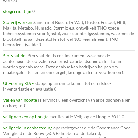
werk. 0
steigerrichtlijn
0
Stofvrij werken
Samen met Bosch, DeWalt, Dustco, Festool, Hilti,
Makita, Metabo, Numatic, Starmix e.a. ontwikkelt TNO goede
beheerssystemen voor fijnstof, zoals stofafzuigsystemen, waarmee de
blootstelling aan deze stoffen tot wel 100 keer afneemt. TNO
beoordeelt (valide 0
Storybuilder
Storybuilder is een instrument waarmee de
achterliggende oorzaken van ernstige arbeidsongevallen kunnen
worden geanalyseerd. Deze analyse kan bedrijven helpen om
maatregelen te nemen om dergelijke ongevallen te voorkomen 0
Uitvoering RI&E
stappenplan om te komen tot een risico-
inventarisatie en evaluatie 0
Vallen van hoogte
Hier vindt u een overzicht van arbeidsongevallen
op hoogte. 0
veilig werken op hoogte
manifestatie Velig op de Hoogte 2011 0
veiligheid in aanbesteding
opdrachtgevers die de Governance Code
Veiligheid in de Bouw (GCVB) hebben ondertekend,