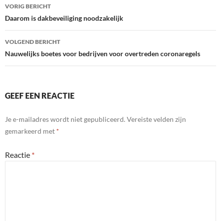
Bericht
VORIG BERICHT
navigatie
Daarom is dakbeveiliging noodzakelijk
VOLGEND BERICHT
Nauwelijks boetes voor bedrijven voor overtreden coronaregels
GEEF EEN REACTIE
Je e-mailadres wordt niet gepubliceerd.
Vereiste velden zijn
gemarkeerd met
*
Reactie
*