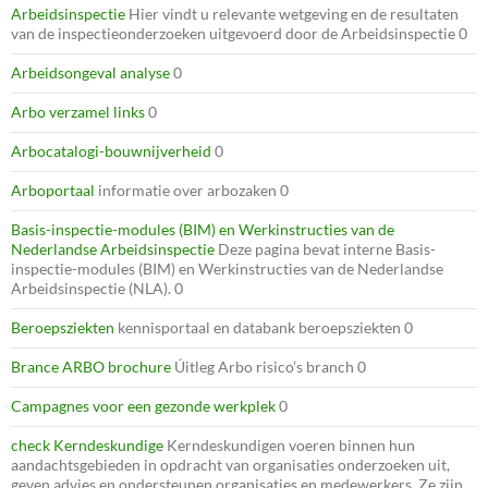
Arbeidsinspectie
Hier vindt u relevante wetgeving en de resultaten
van de inspectieonderzoeken uitgevoerd door de Arbeidsinspectie 0
Arbeidsongeval analyse
0
Arbo verzamel links
0
Arbocatalogi-bouwnijverheid
0
Arboportaal
informatie over arbozaken 0
Basis-inspectie-modules (BIM) en Werkinstructies van de
Nederlandse Arbeidsinspectie
Deze pagina bevat interne Basis-
inspectie-modules (BIM) en Werkinstructies van de Nederlandse
Arbeidsinspectie (NLA). 0
Beroepsziekten
kennisportaal en databank beroepsziekten 0
Brance ARBO brochure
Úitleg Arbo risico’s branch 0
Campagnes voor een gezonde werkplek
0
check Kerndeskundige
Kerndeskundigen voeren binnen hun
aandachtsgebieden in opdracht van organisaties onderzoeken uit,
geven advies en ondersteunen organisaties en medewerkers. Ze zijn