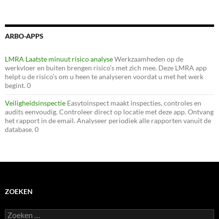
ARBO-APPS
LMRA Laatste minuut risico analyse
Werkzaamheden op de
werkvloer en buiten brengen risico’s met zich mee. Deze LMRA app
helpt u de risico’s om u heen te analyseren voordat u met het werk
begint. 0
Veiligheidsinspectie
Easytoinspect maakt inspecties, controles en
audits eenvoudig. Controleer direct op locatie met deze app. Ontvang
het rapport in de email. Analyseer periodiek alle rapporten vanuit de
database. 0
ZOEKEN
Zoeken