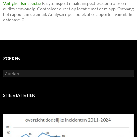
Veiligheidsinspectie
Easytoinspect maakt inspecties, controles en
audits eenvoudig. Controleer direct op locatie met deze app. Ontvang
het rapport in de email. Analyseer periodiek alle rapporten vanuit de
database. 0
ZOEKEN
Zoeken
naar:
SITE STATISTIEK