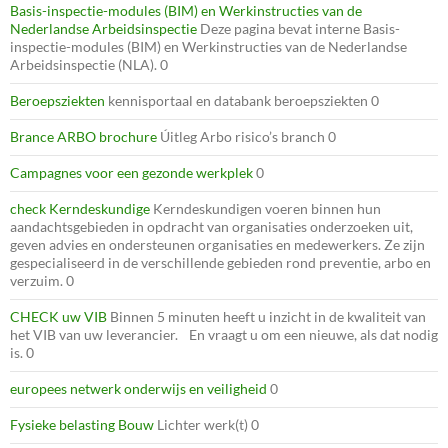
Basis-inspectie-modules (BIM) en Werkinstructies van de
Nederlandse Arbeidsinspectie
Deze pagina bevat interne Basis-
inspectie-modules (BIM) en Werkinstructies van de Nederlandse
Arbeidsinspectie (NLA). 0
Beroepsziekten
kennisportaal en databank beroepsziekten 0
Brance ARBO brochure
Úitleg Arbo risico’s branch 0
Campagnes voor een gezonde werkplek
0
check Kerndeskundige
Kerndeskundigen voeren binnen hun
aandachtsgebieden in opdracht van organisaties onderzoeken uit,
geven advies en ondersteunen organisaties en medewerkers. Ze zijn
gespecialiseerd in de verschillende gebieden rond preventie, arbo en
verzuim. 0
CHECK uw VIB
Binnen 5 minuten heeft u inzicht in de kwaliteit van
het VIB van uw leverancier. En vraagt u om een nieuwe, als dat nodig
is. 0
europees netwerk onderwijs en veiligheid
0
Fysieke belasting Bouw
Lichter werk(t) 0