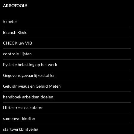
ARBOTOOLS
5xbeter
Branch RI&E
CHECK uw VIB
controle-lijsten
Fysieke belasting op het werk
Gegevens gevaarlijke stoffen
Geluidniveaus en Geluid Meten
handboek arbeidsmiddelen
Hittestress calculator
samenwerkkoffer
startwerkblijfveilig