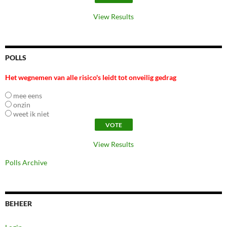
View Results
POLLS
Het wegnemen van alle risico's leidt tot onveilig gedrag
mee eens
onzin
weet ik niet
View Results
Polls Archive
BEHEER