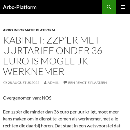
Ga
Zoeken
Arbo-Platform
naar
PRIMAI
de
MENU
inhoud
ARBO INFORMATIE PLATFORM
KABINET: ZZP’ER MET
UURTARIEF ONDER 36
EURO IS MOGELIJK
WERKNEMER
28 AUGUSTUS 2025
ADMIN
EEN REACTIE PLAATSEN
Overgenomen van: NOS
Een zzp’er die minder dan 36 euro per uur krijgt, moet meer
kans maken om in dienst te komen als werknemer, met alle
rechten die daarbij horen. Dat staat in een wetsvoorstel dat