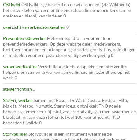
OSHwiki
OSHwiki is gebaseerd op de wiki-concept (zie Wikipedia)
het ontwikkelen van een online encyclopedie die gebruikers samen
creëren en hierbij kennis delen 0
overzicht van arbeidsongevallen
0
Preventiemedewerker
Hét kennisplatform voor en door
preventiemedewerkers. Op deze website delen medewerkers,
bedrijven, branche- en belangenorganisaties kennis, tips, opleidingen
en middelen voor een gezonde en veilige werkomgeving 0
samenwerkkoffer
Verschillende tools, aanpakken en interventies
helpen u om samen te werken aan veiligheid en gezondheid op het
werk. 0
steigerrichtlijn
0
Stofvrij werken
Samen met Bosch, DeWalt, Dustco, Festool, Hilti,
Makita, Metabo, Numatic, Starmix e.a. ontwikkelt TNO goede
beheerssystemen voor fijnstof, zoals stofafzuigsystemen, waarmee de
blootstelling aan deze stoffen tot wel 100 keer afneemt. TNO
beoordeelt (valide 0
Storybuilder
Storybuilder is een instrument waarmee de
achterliggende oorzaken van ernstige arbeidsongevallen kunnen