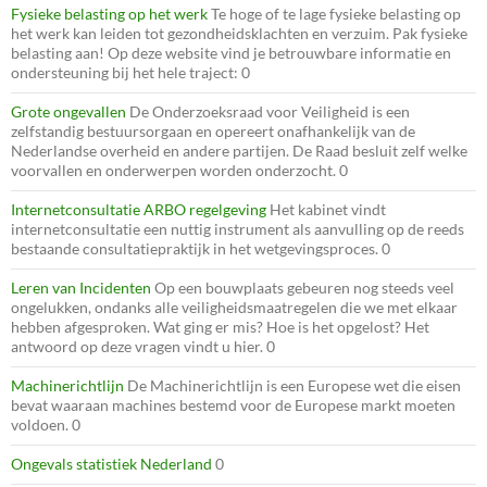
Fysieke belasting op het werk
Te hoge of te lage fysieke belasting op
het werk kan leiden tot gezondheidsklachten en verzuim. Pak fysieke
belasting aan! Op deze website vind je betrouwbare informatie en
ondersteuning bij het hele traject: 0
Grote ongevallen
De Onderzoeksraad voor Veiligheid is een
zelfstandig bestuursorgaan en opereert onafhankelijk van de
Nederlandse overheid en andere partijen. De Raad besluit zelf welke
voorvallen en onderwerpen worden onderzocht. 0
Internetconsultatie ARBO regelgeving
Het kabinet vindt
internetconsultatie een nuttig instrument als aanvulling op de reeds
bestaande consultatiepraktijk in het wetgevingsproces. 0
Leren van Incidenten
Op een bouwplaats gebeuren nog steeds veel
ongelukken, ondanks alle veiligheidsmaatregelen die we met elkaar
hebben afgesproken. Wat ging er mis? Hoe is het opgelost? Het
antwoord op deze vragen vindt u hier. 0
Machinerichtlijn
De Machinerichtlijn is een Europese wet die eisen
bevat waaraan machines bestemd voor de Europese markt moeten
voldoen. 0
Ongevals statistiek Nederland
0