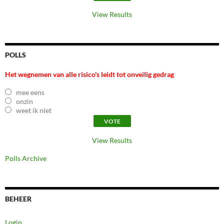
View Results
POLLS
Het wegnemen van alle risico's leidt tot onveilig gedrag
mee eens
onzin
weet ik niet
View Results
Polls Archive
BEHEER
Login