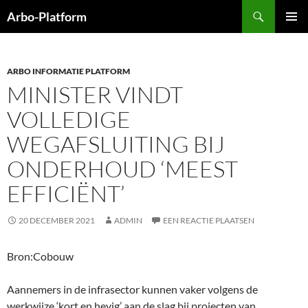
Ga
Zoeken
Arbo-Platform
naar
PRIMAI
de
MENU
inhoud
ARBO INFORMATIE PLATFORM
MINISTER VINDT
VOLLEDIGE
WEGAFSLUITING BIJ
ONDERHOUD ‘MEEST
EFFICIËNT’
20 DECEMBER 2021
ADMIN
EEN REACTIE PLAATSEN
Bron:Cobouw
Aannemers in de infrasector kunnen vaker volgens de
werkwijze ‘kort en hevig’ aan de slag bij projecten van