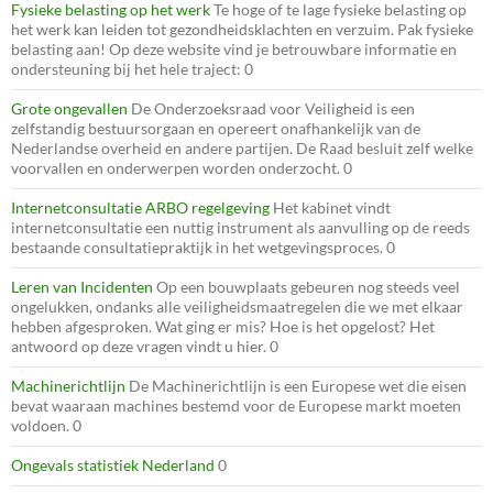
Fysieke belasting op het werk
Te hoge of te lage fysieke belasting op
het werk kan leiden tot gezondheidsklachten en verzuim. Pak fysieke
belasting aan! Op deze website vind je betrouwbare informatie en
ondersteuning bij het hele traject: 0
Grote ongevallen
De Onderzoeksraad voor Veiligheid is een
zelfstandig bestuursorgaan en opereert onafhankelijk van de
Nederlandse overheid en andere partijen. De Raad besluit zelf welke
voorvallen en onderwerpen worden onderzocht. 0
Internetconsultatie ARBO regelgeving
Het kabinet vindt
internetconsultatie een nuttig instrument als aanvulling op de reeds
bestaande consultatiepraktijk in het wetgevingsproces. 0
Leren van Incidenten
Op een bouwplaats gebeuren nog steeds veel
ongelukken, ondanks alle veiligheidsmaatregelen die we met elkaar
hebben afgesproken. Wat ging er mis? Hoe is het opgelost? Het
antwoord op deze vragen vindt u hier. 0
Machinerichtlijn
De Machinerichtlijn is een Europese wet die eisen
bevat waaraan machines bestemd voor de Europese markt moeten
voldoen. 0
Ongevals statistiek Nederland
0