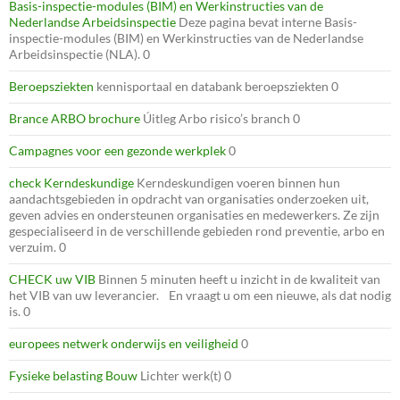
Basis-inspectie-modules (BIM) en Werkinstructies van de
Nederlandse Arbeidsinspectie
Deze pagina bevat interne Basis-
inspectie-modules (BIM) en Werkinstructies van de Nederlandse
Arbeidsinspectie (NLA). 0
Beroepsziekten
kennisportaal en databank beroepsziekten 0
Brance ARBO brochure
Úitleg Arbo risico’s branch 0
Campagnes voor een gezonde werkplek
0
check Kerndeskundige
Kerndeskundigen voeren binnen hun
aandachtsgebieden in opdracht van organisaties onderzoeken uit,
geven advies en ondersteunen organisaties en medewerkers. Ze zijn
gespecialiseerd in de verschillende gebieden rond preventie, arbo en
verzuim. 0
CHECK uw VIB
Binnen 5 minuten heeft u inzicht in de kwaliteit van
het VIB van uw leverancier. En vraagt u om een nieuwe, als dat nodig
is. 0
europees netwerk onderwijs en veiligheid
0
Fysieke belasting Bouw
Lichter werk(t) 0