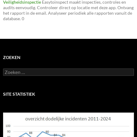
Veiligheidsinspectie
Easytoinspect maakt inspecties, controles en
audits eenvoudig. Controleer direct op locatie met deze app. Ontvang
het rapport in de email. Analyseer periodiek alle rapporten vanuit de
database. 0
ZOEKEN
Zoeken
naar:
SITE STATISTIEK