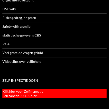
ongevallen overzicht
OSHwiki
Risicogedrag jongeren
Safety with a smile
statistische gegevens CBS
VCA
Veel gestelde vragen geluid
Videoclips over veiligheid
ZELF INSPECTIE DOEN
Klik hier voor Zelfinspectie
Een sanctie ? KLIK hier