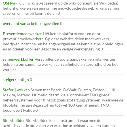
OSHwiki
OSHwiki is gebaseerd op de wiki-concept (zie Wikipedia)
het ontwikkelen van een online encyclopedie die gebruikers samen
creëren en hierbij kennis delen 0
overzicht van arbeidsongevallen
0
Preventiemedewerker
Hét kennisplatform voor en door
preventiemedewerkers. Op deze website delen medewerkers,
bedrijven, branche- en belangenorganisaties kennis, tips, opleidingen
en middelen voor een gezonde en veilige werkomgeving 0
samenwerkkoffer
Verschillende tools, aanpakken en interventies
helpen u om samen te werken aan veiligheid en gezondheid op het
werk. 0
steigerrichtlijn
0
Stofvrij werken
Samen met Bosch, DeWalt, Dustco, Festool, Hilti,
Makita, Metabo, Numatic, Starmix e.a. ontwikkelt TNO goede
beheerssystemen voor fijnstof, zoals stofafzuigsystemen, waarmee de
blootstelling aan deze stoffen tot wel 100 keer afneemt. TNO
beoordeelt (valide 0
Storybuilder
Storybuilder is een instrument waarmee de
achterliggende oorzaken van ernstige arbeidsongevallen kunnen