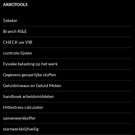
ARBOTOOLS
5xbeter
Branch RI&E
CHECK uw VIB
controle-lijsten
Fysieke belasting op het werk
Gegevens gevaarlijke stoffen
Geluidniveaus en Geluid Meten
handboek arbeidsmiddelen
Hittestress calculator
samenwerkkoffer
startwerkblijfveilig