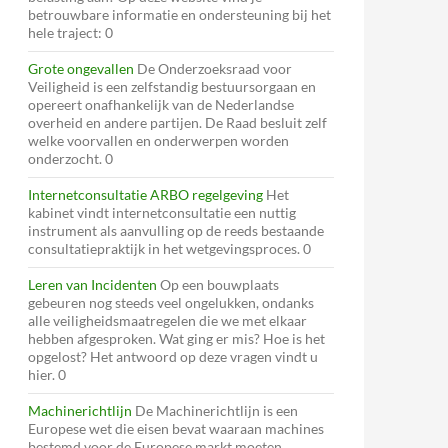
betrouwbare informatie en ondersteuning bij het
hele traject: 0
Grote ongevallen
De Onderzoeksraad voor
Veiligheid is een zelfstandig bestuursorgaan en
opereert onafhankelijk van de Nederlandse
overheid en andere partijen. De Raad besluit zelf
welke voorvallen en onderwerpen worden
onderzocht. 0
Internetconsultatie ARBO regelgeving
Het
kabinet vindt internetconsultatie een nuttig
instrument als aanvulling op de reeds bestaande
consultatiepraktijk in het wetgevingsproces. 0
Leren van Incidenten
Op een bouwplaats
gebeuren nog steeds veel ongelukken, ondanks
alle veiligheidsmaatregelen die we met elkaar
hebben afgesproken. Wat ging er mis? Hoe is het
opgelost? Het antwoord op deze vragen vindt u
hier. 0
Machinerichtlijn
De Machinerichtlijn is een
Europese wet die eisen bevat waaraan machines
bestemd voor de Europese markt moeten