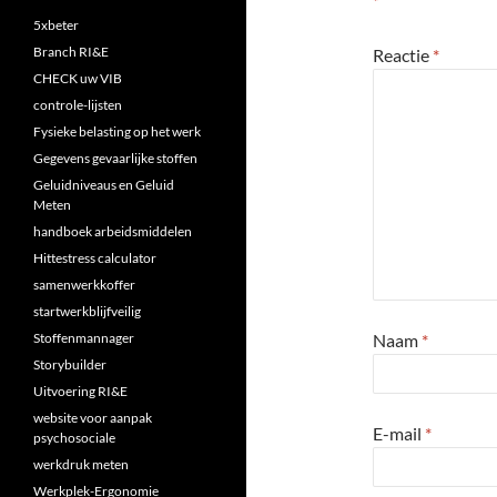
*
5xbeter
Branch RI&E
Reactie
*
CHECK uw VIB
controle-lijsten
Fysieke belasting op het werk
Gegevens gevaarlijke stoffen
Geluidniveaus en Geluid
Meten
handboek arbeidsmiddelen
Hittestress calculator
samenwerkkoffer
startwerkblijfveilig
Stoffenmannager
Naam
*
Storybuilder
Uitvoering RI&E
website voor aanpak
E-mail
*
psychosociale
werkdruk meten
Werkplek-Ergonomie