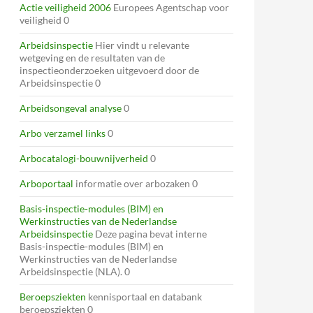
Actie veiligheid 2006
Europees Agentschap voor
veiligheid 0
Arbeidsinspectie
Hier vindt u relevante
wetgeving en de resultaten van de
inspectieonderzoeken uitgevoerd door de
Arbeidsinspectie 0
Arbeidsongeval analyse
0
Arbo verzamel links
0
Arbocatalogi-bouwnijverheid
0
Arboportaal
informatie over arbozaken 0
Basis-inspectie-modules (BIM) en
Werkinstructies van de Nederlandse
Arbeidsinspectie
Deze pagina bevat interne
Basis-inspectie-modules (BIM) en
Werkinstructies van de Nederlandse
Arbeidsinspectie (NLA). 0
Beroepsziekten
kennisportaal en databank
beroepsziekten 0