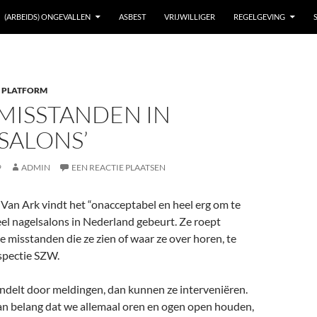
(ARBEIDS) ONGEVALLEN
ASBEST
VRIJWILLIGER
REGELGEVING
 PLATFORM
MISSTANDEN IN
SALONS’
9
ADMIN
EEN REACTIE PLAATSEN
 Van Ark vindt het “onacceptabel en heel erg om te
veel nagelsalons in Nederland gebeurt. Ze roept
misstanden die ze zien of waar ze over horen, te
spectie SZW.
ndelt door meldingen, dan kunnen ze interveniëren.
an belang dat we allemaal oren en ogen open houden,