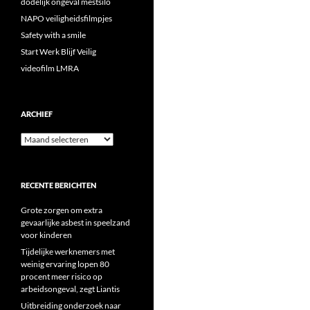
dodelijk ongeval mestsilo
NAPO veiligheidsfilmpjes
Safety with a smile
Start Werk Blijf Veilig
videofilm LMRA
ARCHIEF
Archief
RECENTE BERICHTEN
Grote zorgen om extra
gevaarlijke asbest in speelzand
voor kinderen
Tijdelijke werknemers met
weinig ervaring lopen 80
procent meer risico op
arbeidsongeval, zegt Liantis
Uitbreiding onderzoek naar