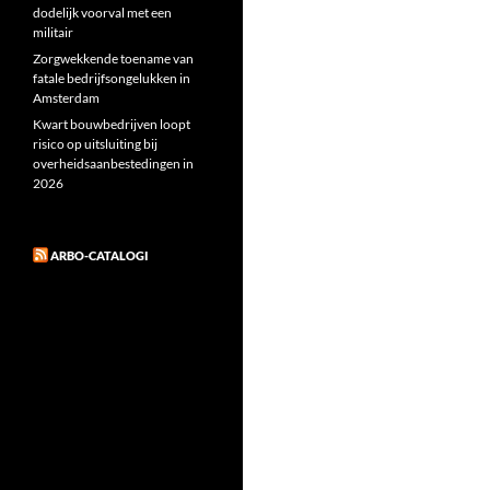
dodelijk voorval met een
militair
Zorgwekkende toename van
fatale bedrijfsongelukken in
Amsterdam
Kwart bouwbedrijven loopt
risico op uitsluiting bij
overheidsaanbestedingen in
2026
ARBO-CATALOGI