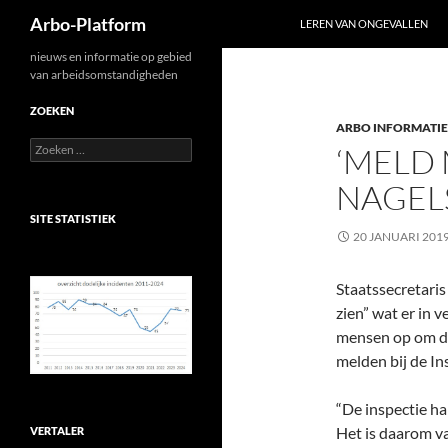
Zoeken
Arbo-Platform
LEREN VAN ONGEVALLEN
Ga
nieuws en informatie op gebied
van arbeidsomstandigheden
naar
de
ZOEKEN
ARBO INFORMATIE
inhoud
Zoeken
‘MELD 
naar:
NAGEL
SITE STATISTIEK
20 JANUARI 201
Staatssecretaris
zien” wat er in 
mensen op om de 
melden bij de In
“De inspectie ha
Het is daarom v
VERTALER