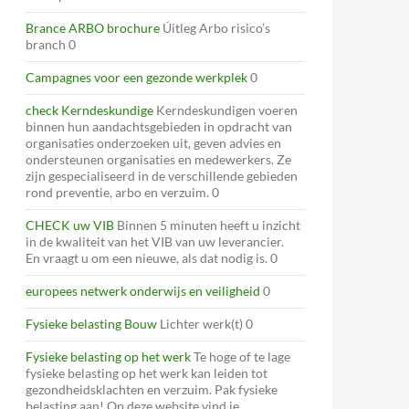
Brance ARBO brochure
Úitleg Arbo risico’s
branch 0
Campagnes voor een gezonde werkplek
0
check Kerndeskundige
Kerndeskundigen voeren
binnen hun aandachtsgebieden in opdracht van
organisaties onderzoeken uit, geven advies en
ondersteunen organisaties en medewerkers. Ze
zijn gespecialiseerd in de verschillende gebieden
rond preventie, arbo en verzuim. 0
CHECK uw VIB
Binnen 5 minuten heeft u inzicht
in de kwaliteit van het VIB van uw leverancier.
En vraagt u om een nieuwe, als dat nodig is. 0
europees netwerk onderwijs en veiligheid
0
Fysieke belasting Bouw
Lichter werk(t) 0
Fysieke belasting op het werk
Te hoge of te lage
fysieke belasting op het werk kan leiden tot
gezondheidsklachten en verzuim. Pak fysieke
belasting aan! Op deze website vind je