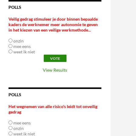
POLLS
Veilig gedrag stimuleer je door binnen bepaalde
kaders de werknemer meer autonomie te geven
in het kiezen van een veilige werkmethode...
onzin
mee eens
weet ik niet
View Results
POLLS
Het wegnemen van alle risico's leidt tot onveilig
gedrag
mee eens
onzin
weet ik niet