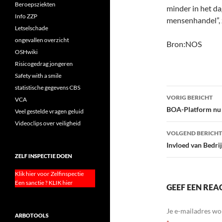
Beroepsziekten
minder in het da
Info ZZP
mensenhandel”, z
Letselschade
ongevallen overzicht
Bron:NOS
OSHwiki
Risicogedrag jongeren
Safety with a smile
statistische gegevens CBS
Bericht
VORIG BERICHT
VCA
navigatie
BOA-Platform nu 
Veel gestelde vragen geluid
Videoclips over veiligheid
VOLGEND BERICHT
Invloed van Bedri
ZELF INSPECTIE DOEN
Klik hier voor Zelfinspectie
Een sanctie ? KLIK hier
GEEF EEN REA
Je e-mailadres wo
ARBOTOOLS