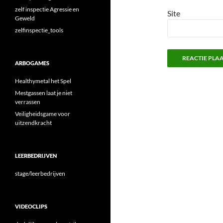
zelf inspectie Agressie en
Site
Geweld
zelfinspectie_tools
ARBOGAMES
Healthymetal het Spel
Mestgassen laat je niet
verrassen
Veiligheidsgame voor
uitzendkracht
LEERBEDRIJVEN
stage/leerbedrijven
VIDEOCLIPS