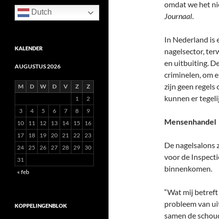
omdat we het nie
Dutch
Journaal
.
In Nederland is 
KALENDER
nagelsector, terw
en uitbuiting. De
AUGUSTUS 2026
criminelen, om er
zijn geen regels
M
D
W
D
V
Z
Z
kunnen er tegeli
1
2
3
4
5
6
7
8
9
Mensenhandel
10
11
12
13
14
15
16
17
18
19
20
21
22
23
De nagelsalons z
24
25
26
27
28
29
30
voor de Inspecti
31
binnenkomen.
« feb
“Wat mij betreft 
probleem van ui
KOPPELINGENBLOK
samen de schoude