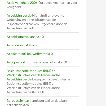
Actie veiligheid 2006
Europees Agentschap voor
veiligheid 0
Arbeidsinspectie
Hier vindt u relevante
wetgeving en de resultaten van de
inspectieonderzoeken uitgevoerd door de
Arbeidsinspectie 0
Arbeidsongeval analyse
0
Arbo verzamel links
0
Arbocatalogi-bouwnijverheid
0
Arboportaal
informatie over arbozaken 0
Basis-inspectie-modules (BIM) en
Werkinstructies van de Nederlandse
Arbeidsinspectie
Deze pagina bevat interne
Basis-inspectie-modules (BIM) en
Werkinstructies van de Nederlandse
Arbeidsinspectie (NLA). 0
Beroepsziekten
kennisportaal en databank
beroepsziekten 0