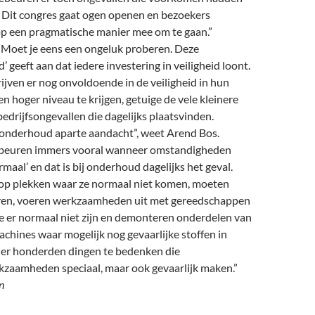
Dit congres gaat ogen openen en bezoekers
op een pragmatische manier mee om te gaan.”
? Moet je eens een ongeluk proberen. Deze
d’ geeft aan dat iedere investering in veiligheid loont.
ijven er nog onvoldoende in de veiligheid in hun
en hoger niveau te krijgen, getuige de vele kleinere
edrijfsongevallen die dagelijks plaatsvinden.
t onderhoud aparte aandacht”, weet Arend Bos.
beuren immers vooral wanneer omstandigheden
rmaal’ en dat is bij onderhoud dagelijks het geval.
p plekken waar ze normaal niet komen, moeten
ren, voeren werkzaamheden uit met gereedschappen
ie er normaal niet zijn en demonteren onderdelen van
machines waar mogelijk nog gevaarlijke stoffen in
jn er honderden dingen te bedenken die
aamheden speciaal, maar ook gevaarlijk maken.”
n