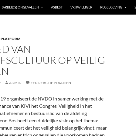
(ARBEIDS) ONGEVALLEN
ASBEST
VRIJWILLIGER
REGELGEVING
 PLATFORM
ED VAN
FSCULTUUR OP VEILIG
EN
9
ADMIN
EEN REACTIE PLAATSEN
019 organiseert de NVDO in samenwerking met de
ance van KIVI het Congres ‘Veiligheid in het
iatiefnemer en bestuurslid van de afdeling
nd Bos heeft een duidelijke visie op het thema:
ommuniceert dat het veiligheid belangrijk vindt, maar
ebeuren er tóch ongevallen die voorkomen hadden