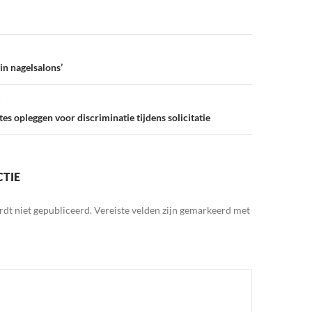
in nagelsalons’
tes opleggen voor discriminatie tijdens solicitatie
CTIE
rdt niet gepubliceerd.
Vereiste velden zijn gemarkeerd met