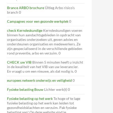
Brance ARBO brochure
Úitleg Arbo risico’s
branch 0
Campagnes voor een gezonde werkplek
0
check Kerndeskundige
Kerndeskundigen voeren
binnen hun aandachtsgebieden in opdracht van
organisaties onderzoeken uit, geven advies en
ondersteunen organisaties en medewerkers. Ze
zijn gespecialiseerd in de verschillende gebieden
rond preventie, arbo en verzuim. 0
CHECK uw VIB
Binnen 5 minuten heeft u inzicht
in de kwaliteit van het VIB van uw leverancier.
En vraagt u om een nieuwe, als dat nodig is. 0
europees netwerk onderwijs en veiligheid
0
Fysieke belasting Bouw
Lichter werk(t) 0
Fysieke belasting op het werk
Te hoge of te lage
fysieke belasting op het werk kan leiden tot
gezondheidsklachten en verzuim. Pak fysieke
belasting aan! Op deze website vind je