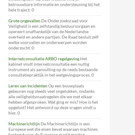
betrouwbare informatie en ondersteuning bij het
hele traject: 0
Grote ongevallen
De Onderzoeksraad voor
Veiligheid is een zelfstandig bestuursorgaan en
opereert onafhankelijk van de Nederlandse
overheid en andere partijen. De Raad besluit zelf
welke voorvallen en onderwerpen worden
onderzocht. 0
Internetconsultatie ARBO regelgeving
Het
kabinet vindt internetconsultatie een nuttig
instrument als aanvulling op de reeds bestaande
consultatiepraktijk in het wetgevingsproces. 0
Leren van Incidenten
Op een bouwplaats
gebeuren nog steeds veel ongelukken, ondanks
alle veiligheidsmaatregelen die we met elkaar
hebben afgesproken. Wat ging er mis? Hoe is het
opgelost? Het antwoord op deze vragen vindt u
hier. 0
Machinerichtlijn
De Machinerichtlijn is een
Europese wet die eisen bevat waaraan machines
bestemd voor de Europese markt moeten