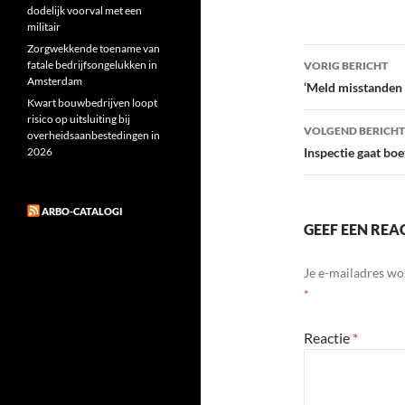
dodelijk voorval met een
militair
Zorgwekkende toename van
Bericht
fatale bedrijfsongelukken in
VORIG BERICHT
Amsterdam
navigatie
‘Meld misstanden 
Kwart bouwbedrijven loopt
risico op uitsluiting bij
VOLGEND BERICHT
overheidsaanbestedingen in
2026
Inspectie gaat boe
ARBO-CATALOGI
GEEF EEN REA
Je e-mailadres wo
*
Reactie
*