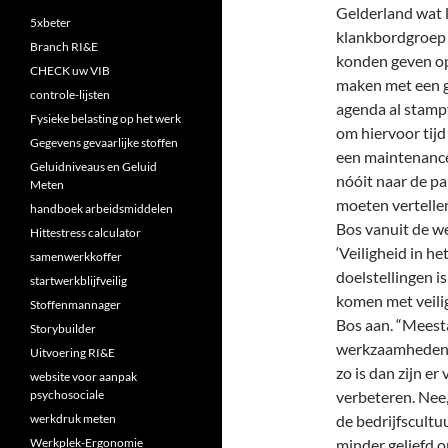
Gelderland wat 
5xbeter
klankbordgroep 
Branch RI&E
konden geven op
CHECK uw VIB
maken met een g
controle-lijsten
agenda al stampv
Fysieke belasting op het werk
om hiervoor tijd
Gegevens gevaarlijke stoffen
een maintenance 
Geluidniveaus en Geluid
nóóit naar de pa
Meten
moeten vertellen
handboek arbeidsmiddelen
Bos vanuit de w
Hittestress calculator
‘Veiligheid in h
samenwerkkoffer
doelstellingen i
startwerkblijfveilig
komen met veilig
Stoffenmannager
Bos aan. “Meesta
Storybuilder
werkzaamheden, d
Uitvoering RI&E
zo is dan zijn e
website voor aanpak
psychosociale
verbeteren. Nee,
werkdruk meten
de bedrijfscultu
Werkplek-Ergonomie
minder geliefd o