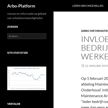
Zoeken
Arbo-Platform
LEREN VAN ONGEVALLEN
Ga
nieuws en informatie op gebied
van arbeidsomstandigheden
naar
de
ZOEKEN
ARBO INFORMATIE
inhoud
Zoeken
INVLO
naar:
BEDRIJ
SITE STATISTIEK
WERK
22 JANUARI 201
Op 5 februari 2
afdeling Mainten
Onderhoud’. Init
Maintenance Are
“Ieder bedrijf c
VERTALER
meer dan eens g