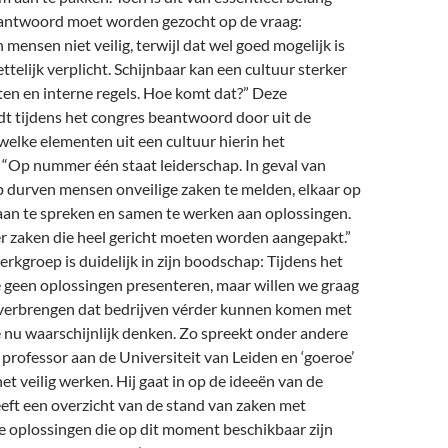
antwoord moet worden gezocht op de vraag:
ensen niet veilig, terwijl dat wel goed mogelijk is
telijk verplicht. Schijnbaar kan een cultuur sterker
tten en interne regels. Hoe komt dat?” Deze
t tijdens het congres beantwoord door uit de
elke elementen uit een cultuur hierin het
n. “Op nummer één staat leiderschap. In geval van
p durven mensen onveilige zaken te melden, elkaar op
 aan te spreken en samen te werken aan oplossingen.
er zaken die heel gericht moeten worden aangepakt.”
rkgroep is duidelijk in zijn boodschap: Tijdens het
 geen oplossingen presenteren, maar willen we graag
verbrengen dat bedrijven vérder kunnen komen met
e nu waarschijnlijk denken. Zo spreekt onder andere
rofessor aan de Universiteit van Leiden en ‘goeroe’
het veilig werken. Hij gaat in op de ideeën van de
eft een overzicht van de stand van zaken met
e oplossingen die op dit moment beschikbaar zijn