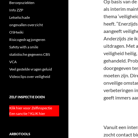
Op basis van de 
Beroepsziekten
als interim main
Info ZZP
thema ‘veilighe
Letselschade
heeft. “Enerzijds
ongevallen overzicht
aangeeft veilighe
OSHwiki
Anderzijds zie i
Risicogedrag jongeren
uitdragen. Met 
Safety with a smile
veiligheid heili
statistische gegevens CBS
gehandeld. Prob
VCA
doorgegeven terw
Veel gestelde vragen geluid
moeten zijn. Di
Videoclips over veiligheid
onveilige omsta
verbeteringen in
geeft immers aan
ZELF INSPECTIE DOEN
Klik hier voor Zelfinspectie
Een sanctie ? KLIK hier
Vanuit een inter
zocht contact b
ARBOTOOLS