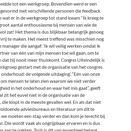
leidde tot een werkgroep. Bovendien werd er een
gevormd met verschillende personen die feedback
 wat er in de werkgroep tot stand kwam “Ik kreeg te
root aantal enthousiasme bij mensen van wie de
ol zat! Het thema is dus blijkbaar belangrijk genoeg
 vrij te maken. Het meest treffend was misschien nog
manager die aangaf: ‘Ik wil veilig werken omdat ik
rtner van één van mijn mensen toe wil gaan, om te
 dat hij nooit meer thuiskomt.
Congres
Uiteindelijk is
erkgroep gestart met de organisatie van het congres
et onderhoud: de volgende uitdaging’. “Eén van onze
s om mensen te laten zien waarom we niet verder
heid in het onderhoud en waar het mis gaat”, geeft
l zit het euvel niet in de organisatie van de
ie klopt in de meeste gevallen wel. En als dat niet
r voldoende adviesbureaus en literatuur om dit te
 we moeten een stap verder en dan kom je terecht bij
ur. Die wordt vaak als ongrijpbaar ervaren en is dus
m aan te pakken. Toch is dit van essentieel belang