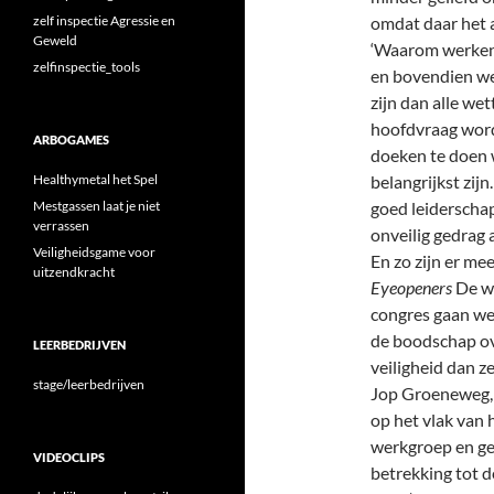
zelf inspectie Agressie en
omdat daar het 
Geweld
‘Waarom werken m
zelfinspectie_tools
en bovendien wet
zijn dan alle we
hoofdvraag word
ARBOGAMES
doeken te doen w
Healthymetal het Spel
belangrijkst zij
Mestgassen laat je niet
goed leiderscha
verrassen
onveilig gedrag
Veiligheidsgame voor
En zo zijn er me
uitzendkracht
Eyeopeners
De we
congres gaan we
de boodschap o
LEERBEDRIJVEN
veiligheid dan z
stage/leerbedrijven
Jop Groeneweg, p
op het vlak van 
werkgroep en ge
VIDEOCLIPS
betrekking tot d