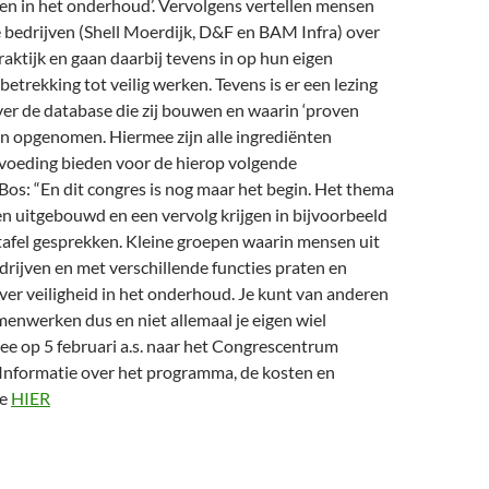
ken in het onderhoud’. Vervolgens vertellen mensen
e bedrijven (Shell Moerdijk, D&F en BAM Infra) over
raktijk en gaan daarbij tevens in op hun eigen
etrekking tot veilig werken. Tevens is er een lezing
er de database die zij bouwen en waarin ‘proven
en opgenomen. Hiermee zijn alle ingrediënten
 voeding bieden voor de hierop volgende
Bos: “En dit congres is nog maar het begin. Het thema
n uitgebouwd en een vervolg krijgen in bijvoorbeeld
tafel gesprekken. Kleine groepen waarin mensen uit
drijven en met verschillende functies praten en
er veiligheid in het onderhoud. Je kunt van anderen
menwerken dus en niet allemaal je eigen wiel
ee op 5 februari a.s. naar het Congrescentrum
 Informatie over het programma, de kosten en
je
HIER