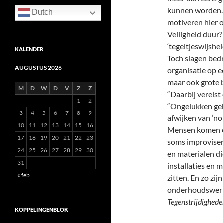
kunnen worden. 
Dutch
motiveren hier 
Veiligheid duur
‘tegeltjeswijshei
KALENDER
Toch slagen bedr
AUGUSTUS 2026
organisatie op e
maar ook grote b
M
D
W
D
V
Z
Z
“Daarbij vereis
1
2
“Ongelukken ge
3
4
5
6
7
8
9
afwijken van ‘no
10
11
12
13
14
15
16
Mensen komen o
17
18
19
20
21
22
23
soms improvise
24
25
26
27
28
29
30
en materialen d
31
installaties en 
« feb
zitten. En zo zi
onderhoudswerkz
Tegenstrijdighede
KOPPELINGENBLOK