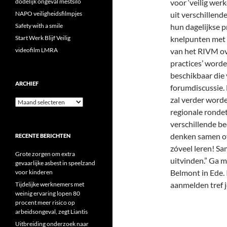
dodelijk ongeval mestsilo
voor ‘veilig wer
NAPO veiligheidsfilmpjes
uit verschillend
Safety with a smile
hun dagelijkse p
Start Werk Blijf Veilig
knelpunten met b
videofilm LMRA
van het RIVM ov
practices’ word
beschikbaar die
ARCHIEF
forumdiscussie. 
zal verder worde
Archief
regionale ronde
verschillende be
denken samen ov
RECENTE BERICHTEN
zóveel leren! Sa
Grote zorgen om extra
uitvinden.” Ga m
gevaarlijke asbest in speelzand
Belmont in Ede.
voor kinderen
aanmelden tref 
Tijdelijke werknemers met
weinig ervaring lopen 80
procent meer risico op
arbeidsongeval, zegt Liantis
Uitbreiding onderzoek naar