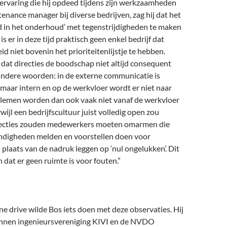
ervaring die hij opdeed tijdens zijn werkzaamheden
tenance manager bij diverse bedrijven, zag hij dat het
id in het onderhoud’ met tegenstrijdigheden te maken
 is er in deze tijd praktisch geen enkel bedrijf dat
id niet bovenin het prioriteitenlijstje te hebben.
k dat directies de boodschap niet altijd consequent
andere woorden: in de externe communicatie is
g, maar intern en op de werkvloer wordt er niet naar
lemen worden dan ook vaak niet vanaf de werkvloer
ijl een bedrijfscultuur juist volledig open zou
recties zouden medewerkers moeten omarmen die
ndigheden melden en voorstellen doen voor
 plaats van de nadruk leggen op ‘nul ongelukken’. Dit
 dat er geen ruimte is voor fouten.”
ne drive wilde Bos íets doen met deze observaties. Hij
innen ingenieursvereniging KIVI en de NVDO