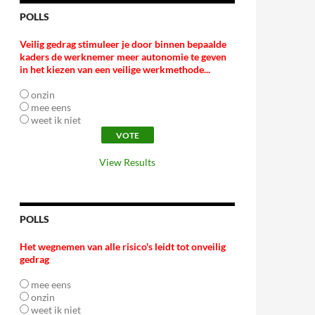
POLLS
Veilig gedrag stimuleer je door binnen bepaalde
kaders de werknemer meer autonomie te geven
in het kiezen van een veilige werkmethode...
onzin
mee eens
weet ik niet
View Results
POLLS
Het wegnemen van alle risico's leidt tot onveilig
gedrag
mee eens
onzin
weet ik niet