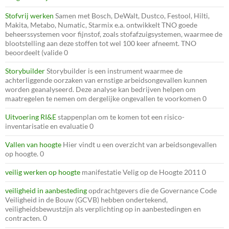
Stofvrij werken
Samen met Bosch, DeWalt, Dustco, Festool, Hilti,
Makita, Metabo, Numatic, Starmix e.a. ontwikkelt TNO goede
beheerssystemen voor fijnstof, zoals stofafzuigsystemen, waarmee de
blootstelling aan deze stoffen tot wel 100 keer afneemt. TNO
beoordeelt (valide 0
Storybuilder
Storybuilder is een instrument waarmee de
achterliggende oorzaken van ernstige arbeidsongevallen kunnen
worden geanalyseerd. Deze analyse kan bedrijven helpen om
maatregelen te nemen om dergelijke ongevallen te voorkomen 0
Uitvoering RI&E
stappenplan om te komen tot een risico-
inventarisatie en evaluatie 0
Vallen van hoogte
Hier vindt u een overzicht van arbeidsongevallen
op hoogte. 0
veilig werken op hoogte
manifestatie Velig op de Hoogte 2011 0
veiligheid in aanbesteding
opdrachtgevers die de Governance Code
Veiligheid in de Bouw (GCVB) hebben ondertekend,
veiligheidsbewustzijn als verplichting op in aanbestedingen en
contracten. 0