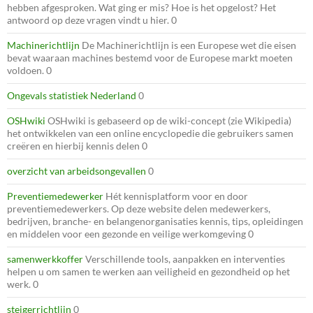
hebben afgesproken. Wat ging er mis? Hoe is het opgelost? Het
antwoord op deze vragen vindt u hier. 0
Machinerichtlijn
De Machinerichtlijn is een Europese wet die eisen
bevat waaraan machines bestemd voor de Europese markt moeten
voldoen. 0
Ongevals statistiek Nederland
0
OSHwiki
OSHwiki is gebaseerd op de wiki-concept (zie Wikipedia)
het ontwikkelen van een online encyclopedie die gebruikers samen
creëren en hierbij kennis delen 0
overzicht van arbeidsongevallen
0
Preventiemedewerker
Hét kennisplatform voor en door
preventiemedewerkers. Op deze website delen medewerkers,
bedrijven, branche- en belangenorganisaties kennis, tips, opleidingen
en middelen voor een gezonde en veilige werkomgeving 0
samenwerkkoffer
Verschillende tools, aanpakken en interventies
helpen u om samen te werken aan veiligheid en gezondheid op het
werk. 0
steigerrichtlijn
0