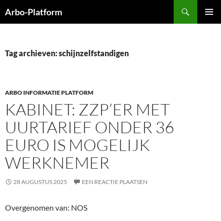
Ga
Zoeken
Arbo-Platform
naar
PRIMAI
de
MENU
inhoud
Tag archieven: schijnzelfstandigen
ARBO INFORMATIE PLATFORM
KABINET: ZZP’ER MET
UURTARIEF ONDER 36
EURO IS MOGELIJK
WERKNEMER
28 AUGUSTUS 2025
EEN REACTIE PLAATSEN
Overgenomen van: NOS