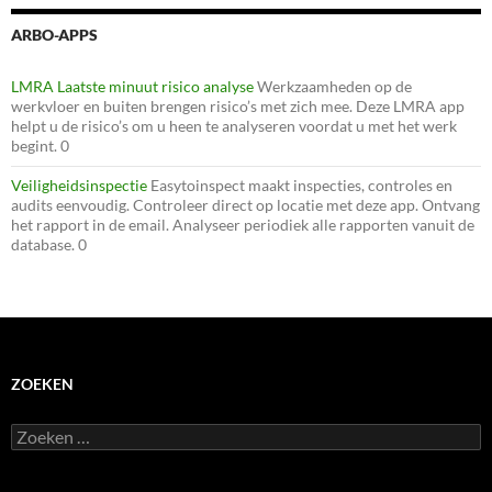
ARBO-APPS
LMRA Laatste minuut risico analyse
Werkzaamheden op de
werkvloer en buiten brengen risico’s met zich mee. Deze LMRA app
helpt u de risico’s om u heen te analyseren voordat u met het werk
begint. 0
Veiligheidsinspectie
Easytoinspect maakt inspecties, controles en
audits eenvoudig. Controleer direct op locatie met deze app. Ontvang
het rapport in de email. Analyseer periodiek alle rapporten vanuit de
database. 0
ZOEKEN
Zoeken
naar: