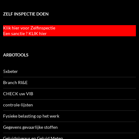
ZELF INSPECTIE DOEN
Klik hier voor Zelfinspectie
Een sanctie ? KLIK hier
ARBOTOOLS
5xbeter
Branch RI&E
CHECK uw VIB
controle-lijsten
Fysieke belasting op het werk
Gegevens gevaarlijke stoffen
Geluidniveaus en Geluid Meten