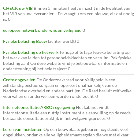
CHECK uw VIB
Binnen 5 minuten heeft u inzicht in de kwaliteit van
het VIB van uw leverancier. En vraagt u om een nieuwe, als dat nodig
is. 0
europees netwerk onderwijs en veiligheid
0
Fysieke belasting Bouw
Lichter werk(t) 0
Fysieke belasting op het werk
Te hoge of te lage fysieke belasting op
het werk kan leiden tot gezondheidsklachten en verzuim. Pak fysieke
belasting aan! Op deze website vind je betrouwbare informatie en
ondersteuning bij het hele traject: 0
Grote ongevallen
De Onderzoeksraad voor Veiligheid is een
zelfstandig bestuursorgaan en opereert onafhankelijk van de
Nederlandse overheid en andere partijen. De Raad besluit zelf welke
voorvallen en onderwerpen worden onderzocht. 0
Internetconsultatie ARBO regelgeving
Het kabinet vindt
internetconsultatie een nuttig instrument als aanvulling op de reeds
bestaande consultatiepraktijk in het wetgevingsproces. 0
Leren van Incidenten
Op een bouwplaats gebeuren nog steeds veel
ongelukken, ondanks alle veiligheidsmaatregelen die we met elkaar