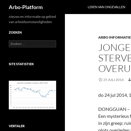
Zoeken
Arbo-Platform
LEREN VAN ONGEVALLEN
Ga
nieuws en informatie op gebied
van arbeidsomstandigheden
naar
de
ZOEKEN
ARBO INFORMATIE
inhoud
Zoeken
JONGE
naar:
STERVE
SITE STATISTIEK
OVERU
25 JULI 2014
do 24 jul 2014, 
DONGGUAN –
Een mysterieus
in zijn greep; r
VERTALER
plots overleden