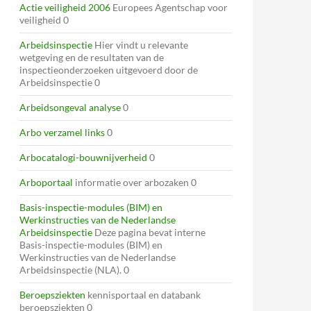
Actie veiligheid 2006
Europees Agentschap voor
veiligheid 0
Arbeidsinspectie
Hier vindt u relevante
wetgeving en de resultaten van de
inspectieonderzoeken uitgevoerd door de
Arbeidsinspectie 0
Arbeidsongeval analyse
0
Arbo verzamel links
0
Arbocatalogi-bouwnijverheid
0
Arboportaal
informatie over arbozaken 0
Basis-inspectie-modules (BIM) en
Werkinstructies van de Nederlandse
Arbeidsinspectie
Deze pagina bevat interne
Basis-inspectie-modules (BIM) en
Werkinstructies van de Nederlandse
Arbeidsinspectie (NLA). 0
Beroepsziekten
kennisportaal en databank
beroepsziekten 0