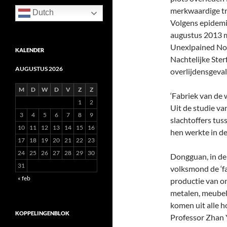
merkwaardige tr
Dutch
Volgens epidemi
augustus 2013 m
Unexlpained Noc
KALENDER
Nachtelijke Ster
AUGUSTUS 2026
overlijdensgeva
M
D
W
D
V
Z
Z
‘Fabriek van de 
1
2
Uit de studie va
3
4
5
6
7
8
9
slachtoffers tus
10
11
12
13
14
15
16
hen werkte in de
17
18
19
20
21
22
23
24
25
26
27
28
29
30
Dongguan, in de
31
volksmond de ‘f
« feb
productie van on
metalen, meubel
komen uit alle h
KOPPELINGENBLOK
Professor Zhan Y