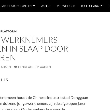
(ARBEIDS) ONGEVALLEN
ASBEST
VRIJWILLIGER
REGELGEVING
 PLATFORM
 WERKNEMERS
N IN SLAAP DOOR
REN
ADMIN
EEN REACTIE PLAATSEN
11:15
 fenomeen houdt de Chinese industriestad Dongguan
uim duizend jonge werknemers zijn de afgelopen jaren
 in hun slaap. Onderzoekers brengen de