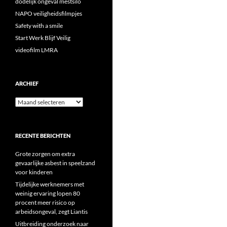
dodelijk ongeval mestsilo
NAPO veiligheidsfilmpjes
Safety with a smile
Start Werk Blijf Veilig
videofilm LMRA
ARCHIEF
Archief
RECENTE BERICHTEN
Grote zorgen om extra
gevaarlijke asbest in speelzand
voor kinderen
Tijdelijke werknemers met
weinig ervaring lopen 80
procent meer risico op
arbeidsongeval, zegt Liantis
Uitbreiding onderzoek naar