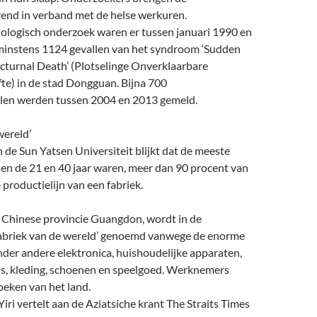
end in verband met de helse werkuren.
ologisch onderzoek waren er tussen januari 1990 en
instens 1124 gevallen van het syndroom ‘Sudden
turnal Death’ (Plotselinge Onverklaarbare
fte) in de stad Dongguan. Bijna 700
llen werden tussen 2004 en 2013 gemeld.
wereld’
n de Sun Yatsen Universiteit blijkt dat de meeste
sen de 21 en 40 jaar waren, meer dan 90 procent van
 productielijn van een fabriek.
 Chinese provincie Guangdon, wordt in de
abriek van de wereld’ genoemd vanwege de enorme
der andere elektronica, huishoudelijke apparaten,
s, kleding, schoenen en speelgoed. Werknemers
oeken van het land.
iri vertelt aan de Aziatsiche krant The Straits Times