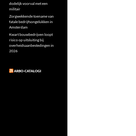
dodelijk voorval met een
militair
Zorgwekkende toename van
fatale bedrijfsongelukken in
Amsterdam
Kwart bouwbedrijven loopt
risico op uitsluiting bij
overheidsaanbestedingen in
2026
ARBO-CATALOGI