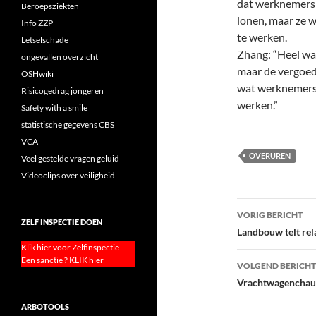
dat werknemers z
Beroepsziekten
lonen, maar ze 
Info ZZP
te werken.
Letselschade
Zhang: “Heel wat
ongevallen overzicht
maar de vergoed
OSHwiki
wat werknemers z
Risicogedrag jongeren
werken.”
Safety with a smile
statistische gegevens CBS
VCA
OVERUREN
Veel gestelde vragen geluid
Videoclips over veiligheid
Bericht
VORIG BERICHT
ZELF INSPECTIE DOEN
navigatie
Landbouw telt rel
Klik hier voor Zelfinspectie
Een sanctie ? KLIK hier
VOLGEND BERICHT
Vrachtwagenchauf
ARBOTOOLS