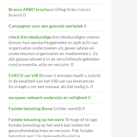
Brance ARBO brochure
Úitleg Arbo risico’s
branch 0
Campagnes voor een gezonde werkplek
0
check Kerndeskundige
Kerndeskundigen voeren
binnen hun aandachtsgebieden in opdracht van
organisaties onderzoeken uit, geven advies en
ondersteunen organisaties en medewerkers. Ze
zijn gespecialiseerd in de verschillende gebieden
rond preventie, arbo en verzuim. 0
CHECK uw VIB
Binnen 5 minuten heeft u inzicht
in de kwaliteit van het VIB van uw leverancier.
En vraagt u om een nieuwe, als dat nodig is. 0
europees netwerk onderwijs en veiligheid
0
Fysieke belasting Bouw
Lichter werk(t) 0
Fysieke belasting op het werk
Te hoge of te lage
fysieke belasting op het werk kan leiden tot
gezondheidsklachten en verzuim. Pak fysieke
belasting aan! Op deze website vind je