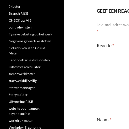
5xbeter
GEEF EEN REA
Branch RI&E
CHECK uw VIB
Je e-mailadres wo
controle-lijsten
*
Fysieke belasting op het werk
Gegevens gevaarlijke stoffen
Reactie
*
Geluidniveaus en Geluid
Meten
handboek arbeidsmiddelen
Hittestress calculator
samenwerkkoffer
startwerkblijfveilig
Stoffenmannager
Storybuilder
Uitvoering RI&E
website voor aanpak
psychosociale
Naam
*
werkdruk meten
Werkplek-Ergonomie