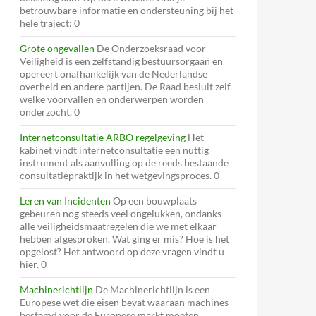
betrouwbare informatie en ondersteuning bij het
hele traject: 0
Grote ongevallen
De Onderzoeksraad voor
Veiligheid is een zelfstandig bestuursorgaan en
opereert onafhankelijk van de Nederlandse
overheid en andere partijen. De Raad besluit zelf
welke voorvallen en onderwerpen worden
onderzocht. 0
Internetconsultatie ARBO regelgeving
Het
kabinet vindt internetconsultatie een nuttig
instrument als aanvulling op de reeds bestaande
consultatiepraktijk in het wetgevingsproces. 0
Leren van Incidenten
Op een bouwplaats
gebeuren nog steeds veel ongelukken, ondanks
alle veiligheidsmaatregelen die we met elkaar
hebben afgesproken. Wat ging er mis? Hoe is het
opgelost? Het antwoord op deze vragen vindt u
hier. 0
Machinerichtlijn
De Machinerichtlijn is een
Europese wet die eisen bevat waaraan machines
bestemd voor de Europese markt moeten