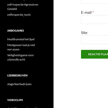
zelf inspectie Agressie en
Geweld
E-mail
*
zelfinspectie_tools
ARBOGAMES
Site
Healthymetal het Spel
Mestgassen laat je niet
verrassen
Veiligheidsgame voor
uitzendkracht
LEERBEDRIJVEN
stage/leerbedrijven
VIDEOCLIPS