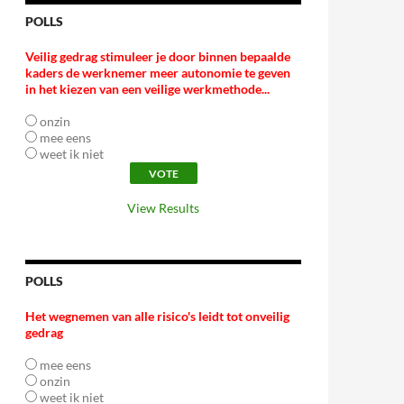
POLLS
Veilig gedrag stimuleer je door binnen bepaalde
kaders de werknemer meer autonomie te geven
in het kiezen van een veilige werkmethode...
onzin
mee eens
weet ik niet
View Results
POLLS
Het wegnemen van alle risico's leidt tot onveilig
gedrag
mee eens
onzin
weet ik niet