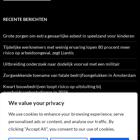
RECENTE BERICHTEN
Grote zorgen om extra gevaarlijke asbest in speelzand voor kinderen
Tijdelijke werknemers met weinig ervaring lopen 80 procent meer
risico op arbeidsongeval, zegt Liantis
Uitbreiding onderzoek naar dodelijk voorval met een militair
Zorgwekkende toename van fatale bedrijfsongelukken in Amsterdam
Kwart bouwbedrijven loopt risico op uitsluiting bij
overheidsaanbestedingen in 2026
We value your privacy
We use cookies to enhance your browsing experience, serve
ARBO-CATALOGI
personalised ads or content, and analyse our traffic. By
clicking "Accept All", you consent to our use of cookies.