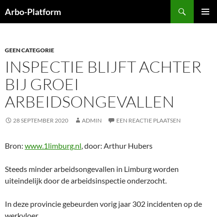
Ga
Zoeken
Arbo-Platform
naar
PRIMAI
de
MENU
inhoud
GEEN CATEGORIE
INSPECTIE BLIJFT ACHTER
BIJ GROEI
ARBEIDSONGEVALLEN
28 SEPTEMBER 2020
ADMIN
EEN REACTIE PLAATSEN
Bron:
www.1limburg.nl
, door: Arthur Hubers
Steeds minder arbeidsongevallen in Limburg worden
uiteindelijk door de arbeidsinspectie onderzocht.
In deze provincie gebeurden vorig jaar 302 incidenten op de
werkvloer.