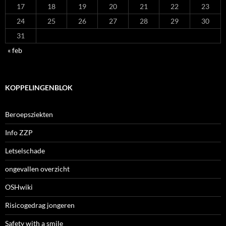
17
18
19
20
21
22
23
24
25
26
27
28
29
30
31
« feb
KOPPELINGENBLOK
Beroepsziekten
Info ZZP
Letselschade
ongevallen overzicht
OSHwiki
Risicogedrag jongeren
Safety with a smile