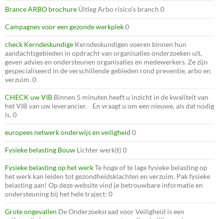
Brance ARBO brochure
Úitleg Arbo risico’s branch 0
Campagnes voor een gezonde werkplek
0
check Kerndeskundige
Kerndeskundigen voeren binnen hun
aandachtsgebieden in opdracht van organisaties onderzoeken uit,
geven advies en ondersteunen organisaties en medewerkers. Ze zijn
gespecialiseerd in de verschillende gebieden rond preventie, arbo en
verzuim. 0
CHECK uw VIB
Binnen 5 minuten heeft u inzicht in de kwaliteit van
het VIB van uw leverancier. En vraagt u om een nieuwe, als dat nodig
is. 0
europees netwerk onderwijs en veiligheid
0
Fysieke belasting Bouw
Lichter werk(t) 0
Fysieke belasting op het werk
Te hoge of te lage fysieke belasting op
het werk kan leiden tot gezondheidsklachten en verzuim. Pak fysieke
belasting aan! Op deze website vind je betrouwbare informatie en
ondersteuning bij het hele traject: 0
Grote ongevallen
De Onderzoeksraad voor Veiligheid is een