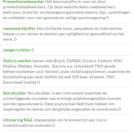
Preventiemedewerker
Hét kennisplatform voor en door
preventiemedewerkers. Op deze website delen medewerkers,
bedrijven, branche- en belangenorganisaties kennis, tips, opleidingen
en middelen voor een gezonde en veilige werkomgeving 0
samenwerkkoffer
Verschillende tools, aanpakken en interventies
helpen u om samen te werken aan veiligheid en gezondheid op het
werk. 0
steigerrichtlijn
0
Stofvrij werken
Samen met Bosch, DeWalt, Dustco, Festool, Hilti,
Makita, Metabo, Numatic, Starmix e.a. ontwikkelt TNO goede
beheerssystemen voor fijnstof, zoals stofafzuigsystemen, waarmee de
blootstelling aan deze stoffen tot wel 100 keer afneemt. TNO
beoordeelt (valide 0
Storybuilder
Storybuilder is een instrument waarmee de
achterliggende oorzaken van ernstige arbeidsongevallen kunnen
worden geanalyseerd. Deze analyse kan bedrijven helpen om
maatregelen te nemen om dergelijke ongevallen te voorkomen 0
Uitvoering RI&E
stappenplan om te komen tot een risico-
inventarisatie en evaluatie 0