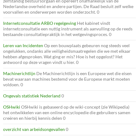
zelfstandig bestuursorgaan en opereert onafhankelijk van de
Nederlandse overheid en andere partijen. De Raad besluit zelf welke
voorvallen en onderwerpen worden onderzocht. 0
Internetconsultatie ARBO regelgeving
Het kabinet vindt
internetconsultatie een nuttig instrument als aanvulling op de reeds
bestaande consultatiepraktijk in het wetgevingsproces. 0
Leren van Incidenten
Op een bouwplaats gebeuren nog steeds veel
ongelukken, ondanks alle veiligheidsmaatregelen die we met elkaar
hebben afgesproken. Wat ging er mis? Hoe is het opgelost? Het
antwoord op deze vragen vindt u hier. 0
Machinerichtlijn
De Machinerichtlijn is een Europese wet die eisen
bevat waaraan machines bestemd voor de Europese markt moeten
voldoen. 0
Ongevals statistiek Nederland
0
OSHwiki
OSHwiki is gebaseerd op de wiki-concept (zie Wikipedia)
het ontwikkelen van een online encyclopedie die gebruikers samen
creëren en hierbij kennis delen 0
overzicht van arbeidsongevallen
0