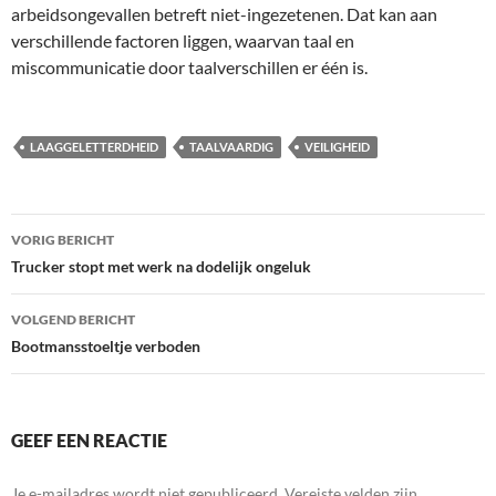
arbeidsongevallen betreft niet-ingezetenen. Dat kan aan
verschillende factoren liggen, waarvan taal en
miscommunicatie door taalverschillen er één is.
LAAGGELETTERDHEID
TAALVAARDIG
VEILIGHEID
Bericht
VORIG BERICHT
navigatie
Trucker stopt met werk na dodelijk ongeluk
VOLGEND BERICHT
Bootmansstoeltje verboden
GEEF EEN REACTIE
Je e-mailadres wordt niet gepubliceerd.
Vereiste velden zijn