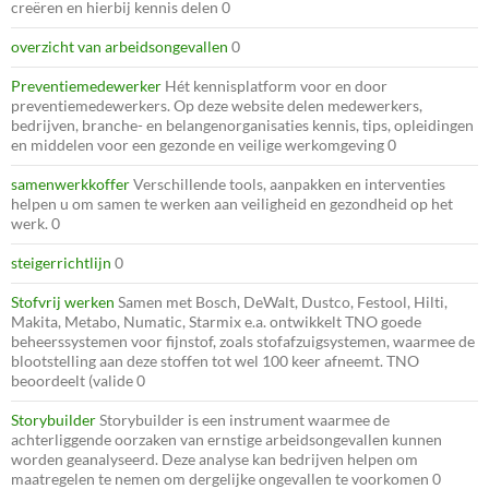
creëren en hierbij kennis delen 0
overzicht van arbeidsongevallen
0
Preventiemedewerker
Hét kennisplatform voor en door
preventiemedewerkers. Op deze website delen medewerkers,
bedrijven, branche- en belangenorganisaties kennis, tips, opleidingen
en middelen voor een gezonde en veilige werkomgeving 0
samenwerkkoffer
Verschillende tools, aanpakken en interventies
helpen u om samen te werken aan veiligheid en gezondheid op het
werk. 0
steigerrichtlijn
0
Stofvrij werken
Samen met Bosch, DeWalt, Dustco, Festool, Hilti,
Makita, Metabo, Numatic, Starmix e.a. ontwikkelt TNO goede
beheerssystemen voor fijnstof, zoals stofafzuigsystemen, waarmee de
blootstelling aan deze stoffen tot wel 100 keer afneemt. TNO
beoordeelt (valide 0
Storybuilder
Storybuilder is een instrument waarmee de
achterliggende oorzaken van ernstige arbeidsongevallen kunnen
worden geanalyseerd. Deze analyse kan bedrijven helpen om
maatregelen te nemen om dergelijke ongevallen te voorkomen 0