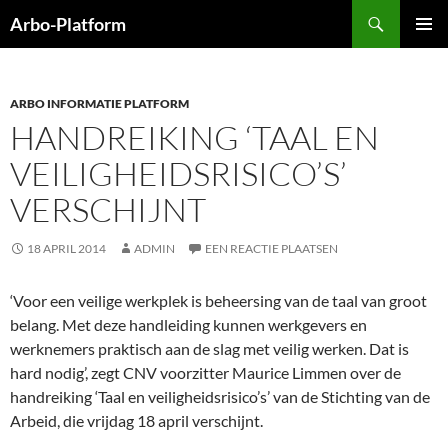
Ga
Zoeken
Arbo-Platform
naar
PRIMAI
de
MENU
inhoud
ARBO INFORMATIE PLATFORM
HANDREIKING ‘TAAL EN
VEILIGHEIDSRISICO’S’
VERSCHIJNT
18 APRIL 2014
ADMIN
EEN REACTIE PLAATSEN
‘Voor een veilige werkplek is beheersing van de taal van groot
belang. Met deze handleiding kunnen werkgevers en
werknemers praktisch aan de slag met veilig werken. Dat is
hard nodig’, zegt CNV voorzitter Maurice Limmen over de
handreiking ‘Taal en veiligheidsrisico’s’ van de Stichting van de
Arbeid, die vrijdag 18 april verschijnt.