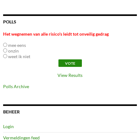
POLLS
Het wegnemen van alle risico's leidt tot onveilig gedrag
mee eens
onzin
weet ik niet
View Results
Polls Archive
BEHEER
Login
Vermeldingen feed