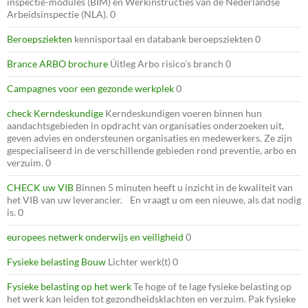
inspectie-modules (BIM) en Werkinstructies van de Nederlandse
Arbeidsinspectie (NLA). 0
Beroepsziekten
kennisportaal en databank beroepsziekten 0
Brance ARBO brochure
Úitleg Arbo risico’s branch 0
Campagnes voor een gezonde werkplek
0
check Kerndeskundige
Kerndeskundigen voeren binnen hun
aandachtsgebieden in opdracht van organisaties onderzoeken uit,
geven advies en ondersteunen organisaties en medewerkers. Ze zijn
gespecialiseerd in de verschillende gebieden rond preventie, arbo en
verzuim. 0
CHECK uw VIB
Binnen 5 minuten heeft u inzicht in de kwaliteit van
het VIB van uw leverancier. En vraagt u om een nieuwe, als dat nodig
is. 0
europees netwerk onderwijs en veiligheid
0
Fysieke belasting Bouw
Lichter werk(t) 0
Fysieke belasting op het werk
Te hoge of te lage fysieke belasting op
het werk kan leiden tot gezondheidsklachten en verzuim. Pak fysieke