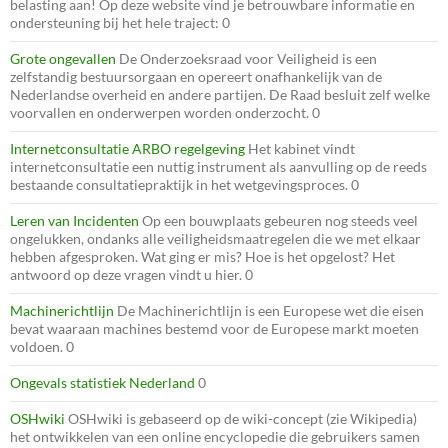
belasting aan! Op deze website vind je betrouwbare informatie en
ondersteuning bij het hele traject: 0
Grote ongevallen
De Onderzoeksraad voor Veiligheid is een
zelfstandig bestuursorgaan en opereert onafhankelijk van de
Nederlandse overheid en andere partijen. De Raad besluit zelf welke
voorvallen en onderwerpen worden onderzocht. 0
Internetconsultatie ARBO regelgeving
Het kabinet vindt
internetconsultatie een nuttig instrument als aanvulling op de reeds
bestaande consultatiepraktijk in het wetgevingsproces. 0
Leren van Incidenten
Op een bouwplaats gebeuren nog steeds veel
ongelukken, ondanks alle veiligheidsmaatregelen die we met elkaar
hebben afgesproken. Wat ging er mis? Hoe is het opgelost? Het
antwoord op deze vragen vindt u hier. 0
Machinerichtlijn
De Machinerichtlijn is een Europese wet die eisen
bevat waaraan machines bestemd voor de Europese markt moeten
voldoen. 0
Ongevals statistiek Nederland
0
OSHwiki
OSHwiki is gebaseerd op de wiki-concept (zie Wikipedia)
het ontwikkelen van een online encyclopedie die gebruikers samen