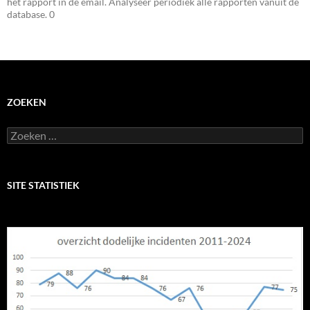
het rapport in de email. Analyseer periodiek alle rapporten vanuit de
database. 0
ZOEKEN
Zoeken
naar:
SITE STATISTIEK