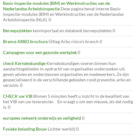
Basis-inspectie-modules (BIM) en Werkinstructies van de
Nederlandse Arbeidsinspectie
Deze pagina bevat interne Basis-
inspectie-modules (BIM) en Werkinstructies van de Nederlandse
Arbeidsinspectie (NLA). 0
Beroepsziekten
kennisportaal en databank beroepsziekten 0
Brance ARBO brochure
Úitleg Arbo risico’s branch 0
Campagnes voor een gezonde werkplek
0
check Kerndeskundige
Kerndeskundigen voeren binnen hun
aandachtsgebieden in opdracht van organisaties onderzoeken uit,
geven advies en ondersteunen organisaties en medewerkers. Ze zijn
gespecialiseerd in de verschillende gebieden rond preventie, arbo en
verzuim. 0
CHECK uw VIB
Binnen 5 minuten heeft u inzicht in de kwaliteit van
het VIB van uw leverancier. En vraagt u om een nieuwe, als dat nodig
is. 0
europees netwerk onderwijs en veiligheid
0
Fysieke belasting Bouw
Lichter werk(t) 0