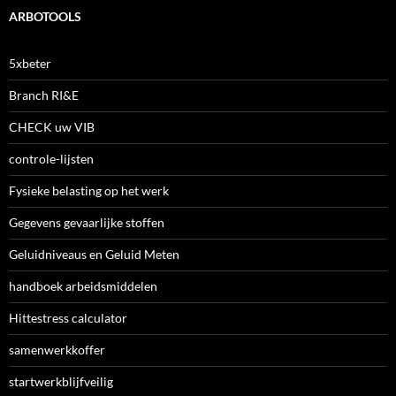
ARBOTOOLS
5xbeter
Branch RI&E
CHECK uw VIB
controle-lijsten
Fysieke belasting op het werk
Gegevens gevaarlijke stoffen
Geluidniveaus en Geluid Meten
handboek arbeidsmiddelen
Hittestress calculator
samenwerkkoffer
startwerkblijfveilig