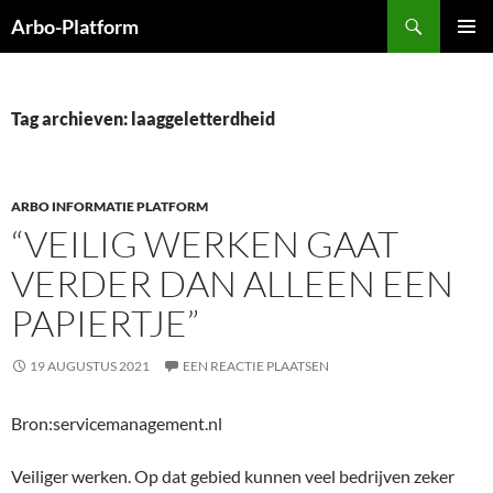
Ga
Zoeken
Arbo-Platform
naar
PRIMAI
de
MENU
inhoud
Tag archieven: laaggeletterdheid
ARBO INFORMATIE PLATFORM
“VEILIG WERKEN GAAT
VERDER DAN ALLEEN EEN
PAPIERTJE”
19 AUGUSTUS 2021
EEN REACTIE PLAATSEN
Bron:servicemanagement.nl
Veiliger werken. Op dat gebied kunnen veel bedrijven zeker