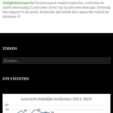
Veiligheidsinspectie
Easytoinspect maakt inspecties, controles en
audits eenvoudig. Controleer direct op locatie met deze app. Ontvang
het rapport in de email. Analyseer periodiek alle rapporten vanuit de
database. 0
ZOEKEN
Zoeken
naar:
SITE STATISTIEK