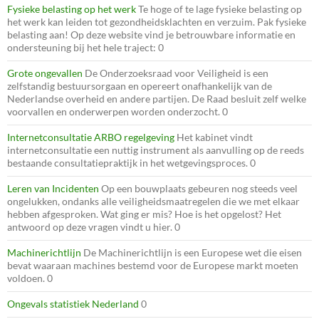
Fysieke belasting op het werk
Te hoge of te lage fysieke belasting op
het werk kan leiden tot gezondheidsklachten en verzuim. Pak fysieke
belasting aan! Op deze website vind je betrouwbare informatie en
ondersteuning bij het hele traject: 0
Grote ongevallen
De Onderzoeksraad voor Veiligheid is een
zelfstandig bestuursorgaan en opereert onafhankelijk van de
Nederlandse overheid en andere partijen. De Raad besluit zelf welke
voorvallen en onderwerpen worden onderzocht. 0
Internetconsultatie ARBO regelgeving
Het kabinet vindt
internetconsultatie een nuttig instrument als aanvulling op de reeds
bestaande consultatiepraktijk in het wetgevingsproces. 0
Leren van Incidenten
Op een bouwplaats gebeuren nog steeds veel
ongelukken, ondanks alle veiligheidsmaatregelen die we met elkaar
hebben afgesproken. Wat ging er mis? Hoe is het opgelost? Het
antwoord op deze vragen vindt u hier. 0
Machinerichtlijn
De Machinerichtlijn is een Europese wet die eisen
bevat waaraan machines bestemd voor de Europese markt moeten
voldoen. 0
Ongevals statistiek Nederland
0