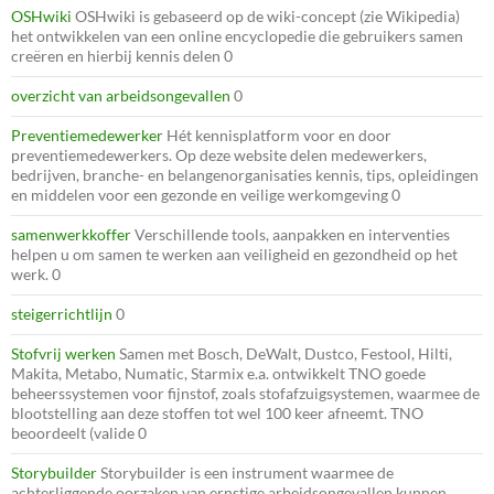
OSHwiki
OSHwiki is gebaseerd op de wiki-concept (zie Wikipedia)
het ontwikkelen van een online encyclopedie die gebruikers samen
creëren en hierbij kennis delen 0
overzicht van arbeidsongevallen
0
Preventiemedewerker
Hét kennisplatform voor en door
preventiemedewerkers. Op deze website delen medewerkers,
bedrijven, branche- en belangenorganisaties kennis, tips, opleidingen
en middelen voor een gezonde en veilige werkomgeving 0
samenwerkkoffer
Verschillende tools, aanpakken en interventies
helpen u om samen te werken aan veiligheid en gezondheid op het
werk. 0
steigerrichtlijn
0
Stofvrij werken
Samen met Bosch, DeWalt, Dustco, Festool, Hilti,
Makita, Metabo, Numatic, Starmix e.a. ontwikkelt TNO goede
beheerssystemen voor fijnstof, zoals stofafzuigsystemen, waarmee de
blootstelling aan deze stoffen tot wel 100 keer afneemt. TNO
beoordeelt (valide 0
Storybuilder
Storybuilder is een instrument waarmee de
achterliggende oorzaken van ernstige arbeidsongevallen kunnen