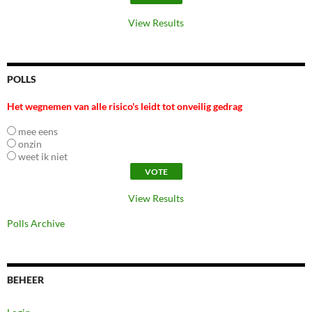
View Results
POLLS
Het wegnemen van alle risico's leidt tot onveilig gedrag
mee eens
onzin
weet ik niet
View Results
Polls Archive
BEHEER