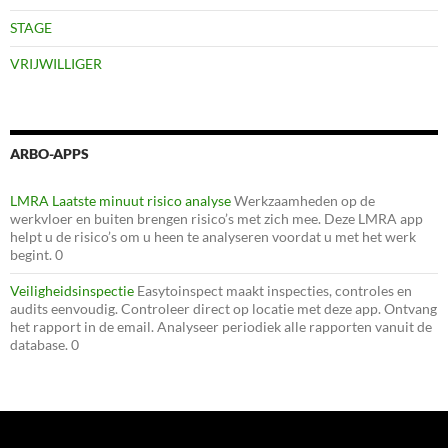
STAGE
VRIJWILLIGER
ARBO-APPS
LMRA Laatste minuut risico analyse
Werkzaamheden op de
werkvloer en buiten brengen risico’s met zich mee. Deze LMRA app
helpt u de risico’s om u heen te analyseren voordat u met het werk
begint. 0
Veiligheidsinspectie
Easytoinspect maakt inspecties, controles en
audits eenvoudig. Controleer direct op locatie met deze app. Ontvang
het rapport in de email. Analyseer periodiek alle rapporten vanuit de
database. 0