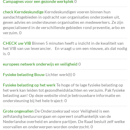
Campagnes voor een gezonde werkplek
0
check Kerndeskundige
Kerndeskundigen voeren binnen hun
aandachtsgebieden in opdracht van organisaties onderzoeken uit,
geven advies en ondersteunen organisaties en medewerkers. Ze zijn
gespecialiseerd in de verschillende gebieden rond preventie, arbo en
verzuim. 0
CHECK uw VIB
Binnen 5 minuten heeft u inzicht in de kwaliteit van
het VIB van uw leverancier. En vraagt u om een nieuwe, als dat nodig
is. 0
europees netwerk onderwijs en veiligheid
0
Fysieke belasting Bouw
Lichter werk(t) 0
Fysieke belasting op het werk
Te hoge of te lage fysieke belasting op
het werk kan leiden tot gezondheidsklachten en verzuim. Pak fysieke
belasting aan! Op deze website vind je betrouwbare informatie en
ondersteuning bij het hele traject: 0
Grote ongevallen
De Onderzoeksraad voor Veiligheid is een
zelfstandig bestuursorgaan en opereert onafhankelijk van de
Nederlandse overheid en andere partijen. De Raad besluit zelf welke
voorvallen en onderwerpen worden onderzocht. 0