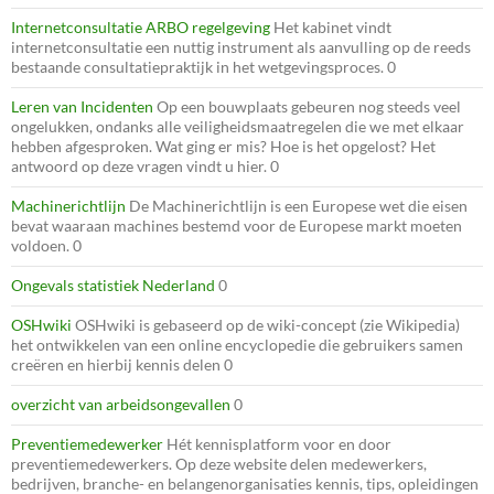
Internetconsultatie ARBO regelgeving
Het kabinet vindt
internetconsultatie een nuttig instrument als aanvulling op de reeds
bestaande consultatiepraktijk in het wetgevingsproces. 0
Leren van Incidenten
Op een bouwplaats gebeuren nog steeds veel
ongelukken, ondanks alle veiligheidsmaatregelen die we met elkaar
hebben afgesproken. Wat ging er mis? Hoe is het opgelost? Het
antwoord op deze vragen vindt u hier. 0
Machinerichtlijn
De Machinerichtlijn is een Europese wet die eisen
bevat waaraan machines bestemd voor de Europese markt moeten
voldoen. 0
Ongevals statistiek Nederland
0
OSHwiki
OSHwiki is gebaseerd op de wiki-concept (zie Wikipedia)
het ontwikkelen van een online encyclopedie die gebruikers samen
creëren en hierbij kennis delen 0
overzicht van arbeidsongevallen
0
Preventiemedewerker
Hét kennisplatform voor en door
preventiemedewerkers. Op deze website delen medewerkers,
bedrijven, branche- en belangenorganisaties kennis, tips, opleidingen