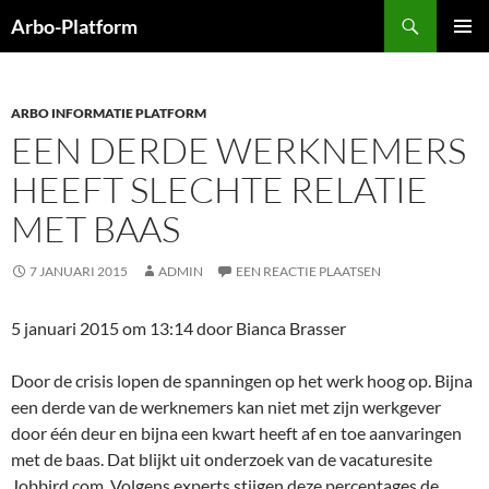
Ga
Zoeken
Arbo-Platform
naar
PRIMAI
de
MENU
inhoud
ARBO INFORMATIE PLATFORM
EEN DERDE WERKNEMERS
HEEFT SLECHTE RELATIE
MET BAAS
7 JANUARI 2015
ADMIN
EEN REACTIE PLAATSEN
5 januari 2015 om 13:14
door
Bianca Brasser
Door de crisis lopen de spanningen op het werk hoog op. Bijna
een derde van de werknemers kan niet met zijn werkgever
door één deur en bijna een kwart heeft af en toe aanvaringen
met de baas. Dat blijkt uit onderzoek van de vacaturesite
Jobbird.com. Volgens experts stijgen deze percentages de