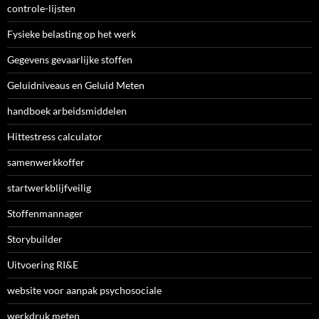
controle-lijsten
Fysieke belasting op het werk
Gegevens gevaarlijke stoffen
Geluidniveaus en Geluid Meten
handboek arbeidsmiddelen
Hittestress calculator
samenwerkkoffer
startwerkblijfveilig
Stoffenmannager
Storybuilder
Uitvoering RI&E
website voor aanpak psychosociale
werkdruk meten