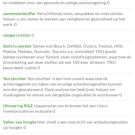
en middelen voor een gezonde en veilige werkomgeving 0
samenwerkkoffer
Verschillende tools, aanpakken en interventies
helpen u om samen te werken aan veiligheid en gezondheid op het
werk. 0
steigerrichtlijn
0
Stofvrij werken
Samen met Bosch, DeWalt, Dustco, Festool, Hilti,
Makita, Metabo, Numatic, Starmix e.a. ontwikkelt TNO goede
beheerssystemen voor fijnstof, zoals stofafzuigsystemen, waarmee de
blootstelling aan deze stoffen tot wel 100 keer afneemt. TNO
beoordeelt (valide 0
Storybuilder
Storybuilder is een instrument waarmee de
achterliggende oorzaken van ernstige arbeidsongevallen kunnen
worden geanalyseerd. Deze analyse kan bedrijven helpen om
maatregelen te nemen om dergelijke ongevallen te voorkomen 0
Uitvoering RI&E
stappenplan om te komen tot een risico-
inventarisatie en evaluatie 0
Vallen van hoogte
Hier vindt u een overzicht van arbeidsongevallen
op hoogte. 0