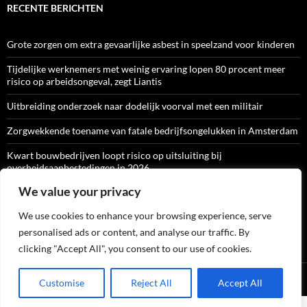
RECENTE BERICHTEN
Grote zorgen om extra gevaarlijke asbest in speelzand voor kinderen
Tijdelijke werknemers met weinig ervaring lopen 80 procent meer
risico op arbeidsongeval, zegt Liantis
Uitbreiding onderzoek naar dodelijk voorval met een militair
Zorgwekkende toename van fatale bedrijfsongelukken in Amsterdam
Kwart bouwbedrijven loopt risico op uitsluiting bij
overheidsaanbestedingen in 2026
We value your privacy
We use cookies to enhance your browsing experience, serve
ARBO-CATALOGI
personalised ads or content, and analyse our traffic. By
clicking "Accept All", you consent to our use of cookies.
Ondersteund door WordPress
Customise
Reject All
Accept All