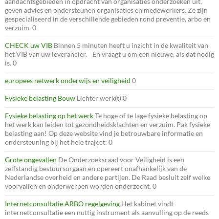
aandachtsgebieden in opdracht van organisaties onderzoeken uit,
geven advies en ondersteunen organisaties en medewerkers. Ze zijn
gespecialiseerd in de verschillende gebieden rond preventie, arbo en
verzuim. 0
CHECK uw VIB
Binnen 5 minuten heeft u inzicht in de kwaliteit van
het VIB van uw leverancier. En vraagt u om een nieuwe, als dat nodig
is. 0
europees netwerk onderwijs en veiligheid
0
Fysieke belasting Bouw
Lichter werk(t) 0
Fysieke belasting op het werk
Te hoge of te lage fysieke belasting op
het werk kan leiden tot gezondheidsklachten en verzuim. Pak fysieke
belasting aan! Op deze website vind je betrouwbare informatie en
ondersteuning bij het hele traject: 0
Grote ongevallen
De Onderzoeksraad voor Veiligheid is een
zelfstandig bestuursorgaan en opereert onafhankelijk van de
Nederlandse overheid en andere partijen. De Raad besluit zelf welke
voorvallen en onderwerpen worden onderzocht. 0
Internetconsultatie ARBO regelgeving
Het kabinet vindt
internetconsultatie een nuttig instrument als aanvulling op de reeds