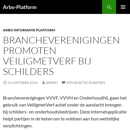
Ga
Zoeken
Arbo-Platform
naar
PRIMAI
de
MENU
inhoud
ARBO INFORMATIE PLATFORM
BRANCHEVERENIGINGEN
PROMOTEN
VEILIGMETVERF BIJ
SCHILDERS
31 OKTOBER 2016
ADMIN
EEN REACTIE PLAATSEN
Brancheverenigingen VVVF, VVVH en OnderhoudNL gaan het
gebruik van VeiligmetVerf actief onder de aandacht brengen
bij schilders- en onderhoudsbedrijven. Deze internetapplicatie
helpt partijen in de keten om te voldoen aan hun wettelijke
verplichtingen.