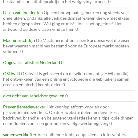
bestaande consultatiepraktijk in het wetgevingsproces. 0
Leren van Incidenten
Op een bouwplaats gebeuren nog steeds veel
ongelukken, ondanks alle veiligheidsmaatregelen die we met elkaar
hebben afgesproken. Wat ging er mis? Hoe is het opgelost? Het
antwoord op deze vragen vindt u hier. 0
Machinerichtlijn
De Machinerichtlijn is een Europese wet die eisen
bevat waaraan machines bestemd voor de Europese markt moeten
voldoen. 0
Ongevals statistiek Nederland
0
OSHwiki
OSHwiki is gebaseerd op de wiki-concept (zie Wikipedia)
het ontwikkelen van een online encyclopedie die gebruikers samen
creëren en hierbij kennis delen 0
overzicht van arbeidsongevallen
0
Preventiemedewerker
Hét kennisplatform voor en door
preventiemedewerkers. Op deze website delen medewerkers,
bedrijven, branche- en belangenorganisaties kennis, tips, opleidingen
en middelen voor een gezonde en veilige werkomgeving 0
samenwerkkoffer
Verschillende tools, aanpakken en interventies