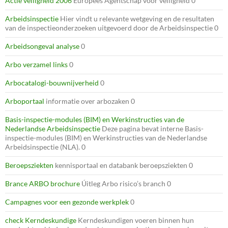
Actie veiligheid 2006
Europees Agentschap voor veiligheid 0
Arbeidsinspectie
Hier vindt u relevante wetgeving en de resultaten
van de inspectieonderzoeken uitgevoerd door de Arbeidsinspectie 0
Arbeidsongeval analyse
0
Arbo verzamel links
0
Arbocatalogi-bouwnijverheid
0
Arboportaal
informatie over arbozaken 0
Basis-inspectie-modules (BIM) en Werkinstructies van de
Nederlandse Arbeidsinspectie
Deze pagina bevat interne Basis-
inspectie-modules (BIM) en Werkinstructies van de Nederlandse
Arbeidsinspectie (NLA). 0
Beroepsziekten
kennisportaal en databank beroepsziekten 0
Brance ARBO brochure
Úitleg Arbo risico’s branch 0
Campagnes voor een gezonde werkplek
0
check Kerndeskundige
Kerndeskundigen voeren binnen hun