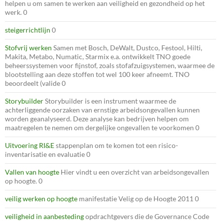
helpen u om samen te werken aan veiligheid en gezondheid op het
werk. 0
steigerrichtlijn
0
Stofvrij werken
Samen met Bosch, DeWalt, Dustco, Festool, Hilti,
Makita, Metabo, Numatic, Starmix e.a. ontwikkelt TNO goede
beheerssystemen voor fijnstof, zoals stofafzuigsystemen, waarmee de
blootstelling aan deze stoffen tot wel 100 keer afneemt. TNO
beoordeelt (valide 0
Storybuilder
Storybuilder is een instrument waarmee de
achterliggende oorzaken van ernstige arbeidsongevallen kunnen
worden geanalyseerd. Deze analyse kan bedrijven helpen om
maatregelen te nemen om dergelijke ongevallen te voorkomen 0
Uitvoering RI&E
stappenplan om te komen tot een risico-
inventarisatie en evaluatie 0
Vallen van hoogte
Hier vindt u een overzicht van arbeidsongevallen
op hoogte. 0
veilig werken op hoogte
manifestatie Velig op de Hoogte 2011 0
veiligheid in aanbesteding
opdrachtgevers die de Governance Code