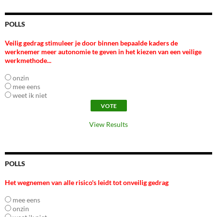
POLLS
Veilig gedrag stimuleer je door binnen bepaalde kaders de
werknemer meer autonomie te geven in het kiezen van een veilige
werkmethode...
onzin
mee eens
weet ik niet
View Results
POLLS
Het wegnemen van alle risico's leidt tot onveilig gedrag
mee eens
onzin