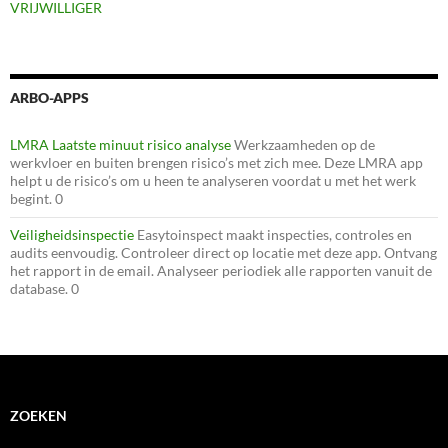
VRIJWILLIGER
ARBO-APPS
LMRA Laatste minuut risico analyse
Werkzaamheden op de
werkvloer en buiten brengen risico’s met zich mee. Deze LMRA app
helpt u de risico’s om u heen te analyseren voordat u met het werk
begint. 0
Veiligheidsinspectie
Easytoinspect maakt inspecties, controles en
audits eenvoudig. Controleer direct op locatie met deze app. Ontvang
het rapport in de email. Analyseer periodiek alle rapporten vanuit de
database. 0
ZOEKEN