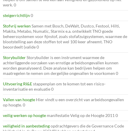
werk. 0
steigerrichtlijn
0
Stofvrij werken
Samen met Bosch, DeWalt, Dustco, Festool, Hilti,
Makita, Metabo, Numatic, Starmix e.a. ontwikkelt TNO goede
beheerssystemen voor fijnstof, zoals stofafzuigsystemen, waarmee de
blootstelling aan deze stoffen tot wel 100 keer afneemt. TNO
beoordeelt (valide 0
Storybuilder
Storybuilder is een instrument waarmee de
achterliggende oorzaken van ernstige arbeidsongevallen kunnen
worden geanalyseerd. Deze analyse kan bedrijven helpen om
maatregelen te nemen om dergelijke ongevallen te voorkomen 0
Uitvoering RI&E
stappenplan om te komen tot een risico-
inventarisatie en evaluatie 0
Vallen van hoogte
Hier vindt u een overzicht van arbeidsongevallen
op hoogte. 0
veilig werken op hoogte
manifestatie Velig op de Hoogte 2011 0
veiligheid in aanbesteding
opdrachtgevers die de Governance Code