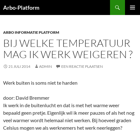
Ga
Zoeken
Arbo-Platform
naar
PRIMAI
de
MENU
inhoud
ARBO INFORMATIE PLATFORM
BIJ WELKE TEMPERATUUR
MAG IK WERK WEIGEREN ?
21 JULI 2014
ADMIN
EEN REACTIE PLAATSEN
Werk buiten is soms niet te harden
door: David Bremmer
Ik werk in de buitenlucht en dat is met het warme weer
bepaald geen pretje. Eigenlijk wil ik meer pauzes of als het nog
veel warmer wordt helemaal niet werken. Bij hoeveel graden
Celsius mogen we als werknemers het werk neerleggen?