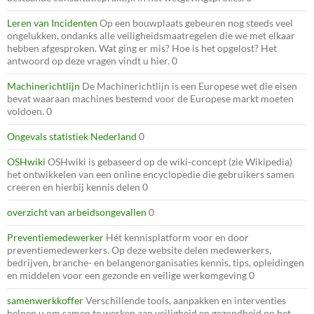
Leren van Incidenten
Op een bouwplaats gebeuren nog steeds veel
ongelukken, ondanks alle veiligheidsmaatregelen die we met elkaar
hebben afgesproken. Wat ging er mis? Hoe is het opgelost? Het
antwoord op deze vragen vindt u hier. 0
Machinerichtlijn
De Machinerichtlijn is een Europese wet die eisen
bevat waaraan machines bestemd voor de Europese markt moeten
voldoen. 0
Ongevals statistiek Nederland
0
OSHwiki
OSHwiki is gebaseerd op de wiki-concept (zie Wikipedia)
het ontwikkelen van een online encyclopedie die gebruikers samen
creëren en hierbij kennis delen 0
overzicht van arbeidsongevallen
0
Preventiemedewerker
Hét kennisplatform voor en door
preventiemedewerkers. Op deze website delen medewerkers,
bedrijven, branche- en belangenorganisaties kennis, tips, opleidingen
en middelen voor een gezonde en veilige werkomgeving 0
samenwerkkoffer
Verschillende tools, aanpakken en interventies
helpen u om samen te werken aan veiligheid en gezondheid op het