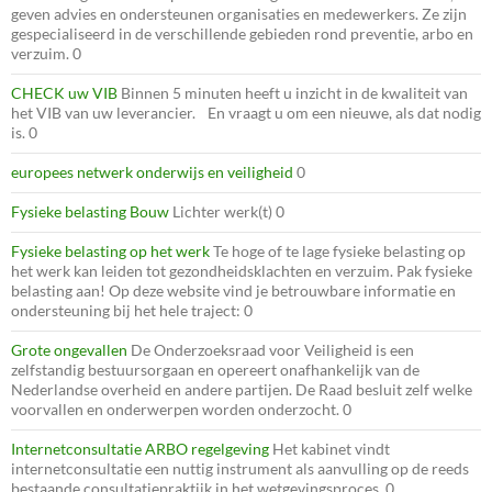
geven advies en ondersteunen organisaties en medewerkers. Ze zijn
gespecialiseerd in de verschillende gebieden rond preventie, arbo en
verzuim. 0
CHECK uw VIB
Binnen 5 minuten heeft u inzicht in de kwaliteit van
het VIB van uw leverancier. En vraagt u om een nieuwe, als dat nodig
is. 0
europees netwerk onderwijs en veiligheid
0
Fysieke belasting Bouw
Lichter werk(t) 0
Fysieke belasting op het werk
Te hoge of te lage fysieke belasting op
het werk kan leiden tot gezondheidsklachten en verzuim. Pak fysieke
belasting aan! Op deze website vind je betrouwbare informatie en
ondersteuning bij het hele traject: 0
Grote ongevallen
De Onderzoeksraad voor Veiligheid is een
zelfstandig bestuursorgaan en opereert onafhankelijk van de
Nederlandse overheid en andere partijen. De Raad besluit zelf welke
voorvallen en onderwerpen worden onderzocht. 0
Internetconsultatie ARBO regelgeving
Het kabinet vindt
internetconsultatie een nuttig instrument als aanvulling op de reeds
bestaande consultatiepraktijk in het wetgevingsproces. 0