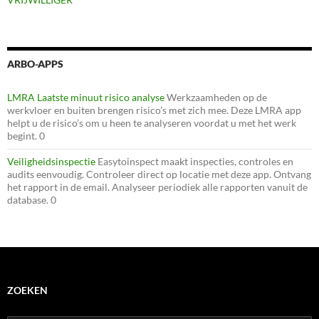
ARBO-APPS
LMRA Laatste minuut risico analyse
Werkzaamheden op de
werkvloer en buiten brengen risico’s met zich mee. Deze LMRA app
helpt u de risico’s om u heen te analyseren voordat u met het werk
begint. 0
Veiligheidsinspectie
Easytoinspect maakt inspecties, controles en
audits eenvoudig. Controleer direct op locatie met deze app. Ontvang
het rapport in de email. Analyseer periodiek alle rapporten vanuit de
database. 0
ZOEKEN