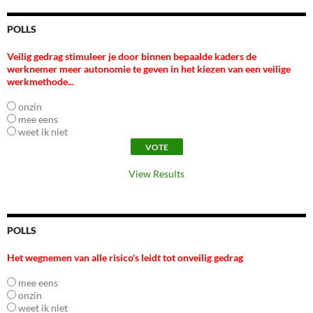
POLLS
Veilig gedrag stimuleer je door binnen bepaalde kaders de
werknemer meer autonomie te geven in het kiezen van een veilige
werkmethode...
onzin
mee eens
weet ik niet
View Results
POLLS
Het wegnemen van alle risico's leidt tot onveilig gedrag
mee eens
onzin
weet ik niet