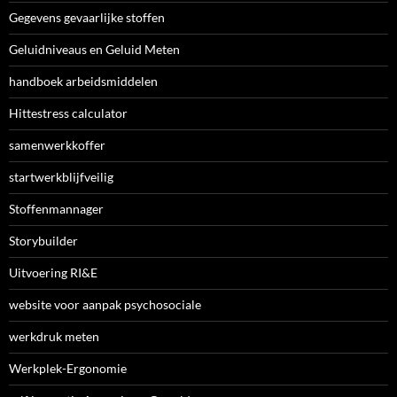
Gegevens gevaarlijke stoffen
Geluidniveaus en Geluid Meten
handboek arbeidsmiddelen
Hittestress calculator
samenwerkkoffer
startwerkblijfveilig
Stoffenmannager
Storybuilder
Uitvoering RI&E
website voor aanpak psychosociale
werkdruk meten
Werkplek-Ergonomie