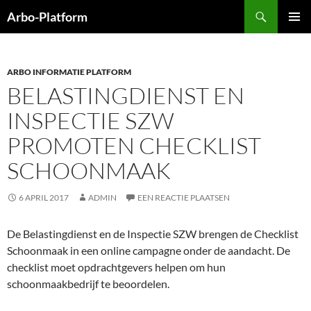
Ga
Zoeken
Arbo-Platform
naar
PRIMAI
de
MENU
inhoud
ARBO INFORMATIE PLATFORM
BELASTINGDIENST EN
INSPECTIE SZW
PROMOTEN CHECKLIST
SCHOONMAAK
6 APRIL 2017
ADMIN
EEN REACTIE PLAATSEN
De Belastingdienst en de Inspectie SZW brengen de Checklist
Schoonmaak in een online campagne onder de aandacht. De
checklist moet opdrachtgevers helpen om hun
schoonmaakbedrijf te beoordelen.