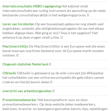
Internetconsultatie ARBO regelgeving
Het kabinet vindt
internetconsultatie een nuttig instrument als aanvulling op de reeds
bestaande consultatiepraktijk in het wetgevingsproces. 0
Leren van Incidenten
Op een bouwplaats gebeuren nog steeds veel
ongelukken, ondanks alle veiligheidsmaatregelen die we met elkaar
hebben afgesproken. Wat ging er mis? Hoe is het opgelost? Het
antwoord op deze vragen vindt u hier. 0
Machinerichtlijn
De Machinerichtlijn is een Europese wet die eisen
bevat waaraan machines bestemd voor de Europese markt moeten
voldoen. 0
Ongevals statistiek Nederland
0
OSHwiki
OSHwiki is gebaseerd op de wiki-concept (zie Wikipedia)
het ontwikkelen van een online encyclopedie die gebruikers samen
creëren en hierbij kennis delen 0
overzicht van arbeidsongevallen
0
Preventiemedewerker
Hét kennisplatform voor en door
preventiemedewerkers. Op deze website delen medewerkers,
bedrijven, branche- en belangenorganisaties kennis, tips, opleidingen