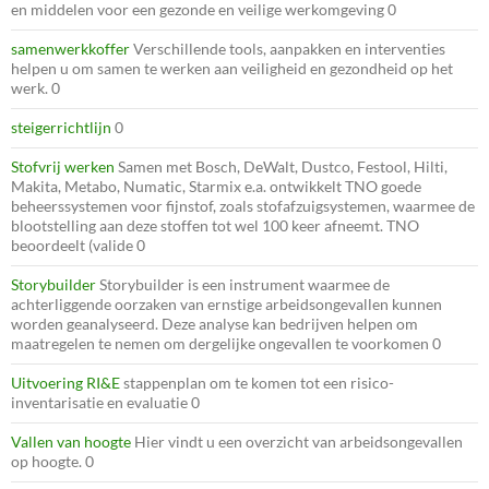
en middelen voor een gezonde en veilige werkomgeving 0
samenwerkkoffer
Verschillende tools, aanpakken en interventies
helpen u om samen te werken aan veiligheid en gezondheid op het
werk. 0
steigerrichtlijn
0
Stofvrij werken
Samen met Bosch, DeWalt, Dustco, Festool, Hilti,
Makita, Metabo, Numatic, Starmix e.a. ontwikkelt TNO goede
beheerssystemen voor fijnstof, zoals stofafzuigsystemen, waarmee de
blootstelling aan deze stoffen tot wel 100 keer afneemt. TNO
beoordeelt (valide 0
Storybuilder
Storybuilder is een instrument waarmee de
achterliggende oorzaken van ernstige arbeidsongevallen kunnen
worden geanalyseerd. Deze analyse kan bedrijven helpen om
maatregelen te nemen om dergelijke ongevallen te voorkomen 0
Uitvoering RI&E
stappenplan om te komen tot een risico-
inventarisatie en evaluatie 0
Vallen van hoogte
Hier vindt u een overzicht van arbeidsongevallen
op hoogte. 0