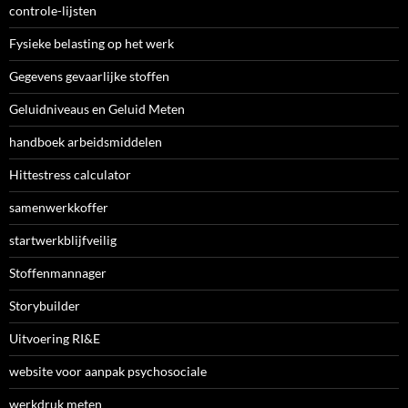
controle-lijsten
Fysieke belasting op het werk
Gegevens gevaarlijke stoffen
Geluidniveaus en Geluid Meten
handboek arbeidsmiddelen
Hittestress calculator
samenwerkkoffer
startwerkblijfveilig
Stoffenmannager
Storybuilder
Uitvoering RI&E
website voor aanpak psychosociale
werkdruk meten