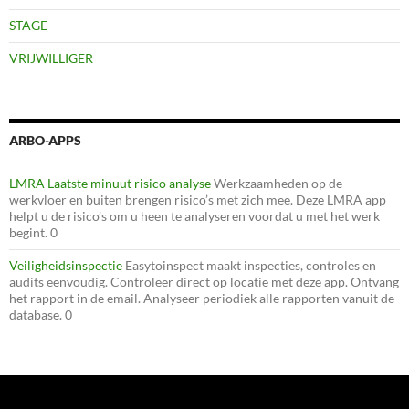
STAGE
VRIJWILLIGER
ARBO-APPS
LMRA Laatste minuut risico analyse
Werkzaamheden op de
werkvloer en buiten brengen risico’s met zich mee. Deze LMRA app
helpt u de risico’s om u heen te analyseren voordat u met het werk
begint. 0
Veiligheidsinspectie
Easytoinspect maakt inspecties, controles en
audits eenvoudig. Controleer direct op locatie met deze app. Ontvang
het rapport in de email. Analyseer periodiek alle rapporten vanuit de
database. 0