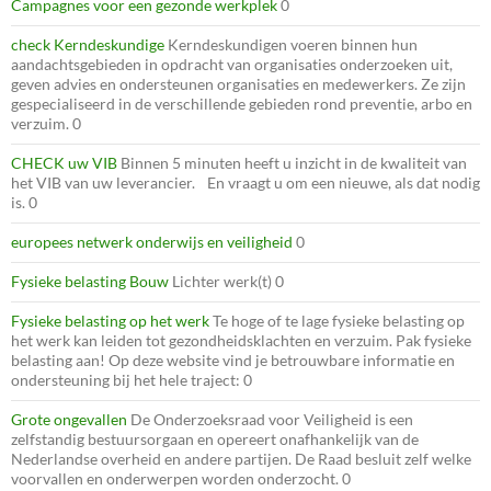
Campagnes voor een gezonde werkplek
0
check Kerndeskundige
Kerndeskundigen voeren binnen hun
aandachtsgebieden in opdracht van organisaties onderzoeken uit,
geven advies en ondersteunen organisaties en medewerkers. Ze zijn
gespecialiseerd in de verschillende gebieden rond preventie, arbo en
verzuim. 0
CHECK uw VIB
Binnen 5 minuten heeft u inzicht in de kwaliteit van
het VIB van uw leverancier. En vraagt u om een nieuwe, als dat nodig
is. 0
europees netwerk onderwijs en veiligheid
0
Fysieke belasting Bouw
Lichter werk(t) 0
Fysieke belasting op het werk
Te hoge of te lage fysieke belasting op
het werk kan leiden tot gezondheidsklachten en verzuim. Pak fysieke
belasting aan! Op deze website vind je betrouwbare informatie en
ondersteuning bij het hele traject: 0
Grote ongevallen
De Onderzoeksraad voor Veiligheid is een
zelfstandig bestuursorgaan en opereert onafhankelijk van de
Nederlandse overheid en andere partijen. De Raad besluit zelf welke
voorvallen en onderwerpen worden onderzocht. 0