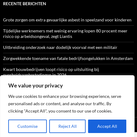
RECENTE BERICHTEN
Grote zorgen om extra gevaarlijke asbest in speelzand voor kinderen
Tijdelijke werknemers met weinig ervaring lopen 80 procent meer
risico op arbeidsongeval, zegt Liantis
Uitbreiding onderzoek naar dodelijk voorval met een militair
Zorgwekkende toename van fatale bedrijfsongelukken in Amsterdam
Kwart bouwbedrijven loopt risico op uitsluiting bij
overheidsaanbestedingen in 2026
We value your privacy
We use cookies to enhance your browsing experience, serve
ARBO-CATALOGI
personalised ads or content, and analyse our traffic. By
clicking "Accept All", you consent to our use of cookies.
Ondersteund door WordPress
Customise
Reject All
Accept All