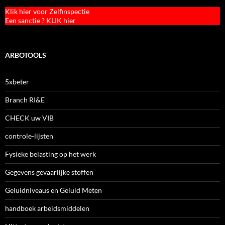
Klik hier voor Zelfinspectie
Een sanctie ? KLIK hier
ARBOTOOLS
5xbeter
Branch RI&E
CHECK uw VIB
controle-lijsten
Fysieke belasting op het werk
Gegevens gevaarlijke stoffen
Geluidniveaus en Geluid Meten
handboek arbeidsmiddelen