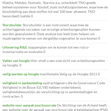
Makita, Metabo, Numatic, Starmix e.a. ontwikkelt TNO goede
beheerssystemen voor fijnstof, zoals stofafzuigsystemen, waarmee de
blootstelling aan deze stoffen tot wel 100 keer afneemt. TNO
beoordeelt (valide 0
Storybuilder
Storybuilder is een instrument waarmee de
achterliggende oorzaken van ernstige arbeidsongevallen kunnen
worden geanalyseerd. Deze analyse kan bedrijven helpen om
maatregelen te nemen om dergelijke ongevallen te voorkomen 0
Uitvoering RI&E
stappenplan om te komen tot een risico-
inventarisatie en evaluatie 0
Vallen van hoogte
Hier vindt u een overzicht van arbeidsongevallen
op hoogte. 0
veilig werken op hoogte
manifestatie Velig op de Hoogte 2011 0
veiligheid in aanbesteding
opdrachtgevers die de Governance Code
Veiligheid in de Bouw (GCVB) hebben ondertekend,
veiligheidsbewustzijn als verplichting op in aanbestedingen en
contracten. 0
website voor aanpak psychosociale
De Stichting van de Arbeid heeft
een website over de aanpak van psychosociale arbeidsbelasting (PSA)