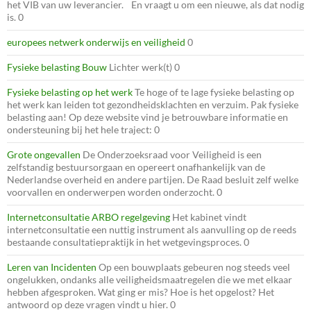
het VIB van uw leverancier. En vraagt u om een nieuwe, als dat nodig
is. 0
europees netwerk onderwijs en veiligheid
0
Fysieke belasting Bouw
Lichter werk(t) 0
Fysieke belasting op het werk
Te hoge of te lage fysieke belasting op
het werk kan leiden tot gezondheidsklachten en verzuim. Pak fysieke
belasting aan! Op deze website vind je betrouwbare informatie en
ondersteuning bij het hele traject: 0
Grote ongevallen
De Onderzoeksraad voor Veiligheid is een
zelfstandig bestuursorgaan en opereert onafhankelijk van de
Nederlandse overheid en andere partijen. De Raad besluit zelf welke
voorvallen en onderwerpen worden onderzocht. 0
Internetconsultatie ARBO regelgeving
Het kabinet vindt
internetconsultatie een nuttig instrument als aanvulling op de reeds
bestaande consultatiepraktijk in het wetgevingsproces. 0
Leren van Incidenten
Op een bouwplaats gebeuren nog steeds veel
ongelukken, ondanks alle veiligheidsmaatregelen die we met elkaar
hebben afgesproken. Wat ging er mis? Hoe is het opgelost? Het
antwoord op deze vragen vindt u hier. 0