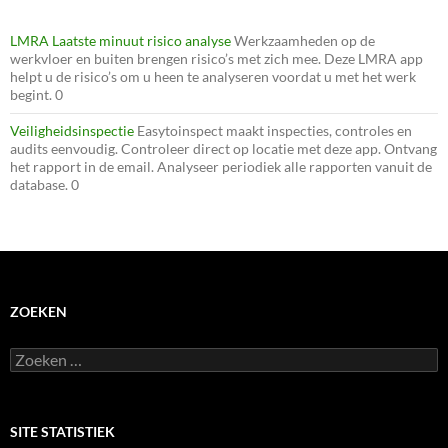
LMRA Laatste minuut risico analyse
Werkzaamheden op de
werkvloer en buiten brengen risico’s met zich mee. Deze LMRA app
helpt u de risico’s om u heen te analyseren voordat u met het werk
begint. 0
Veiligheidsinspectie
Easytoinspect maakt inspecties, controles en
audits eenvoudig. Controleer direct op locatie met deze app. Ontvang
het rapport in de email. Analyseer periodiek alle rapporten vanuit de
database. 0
ZOEKEN
Zoeken
naar:
SITE STATISTIEK