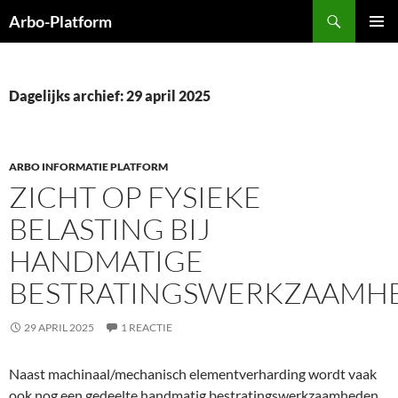
Ga
Zoeken
Arbo-Platform
naar
PRIMAI
de
MENU
inhoud
Dagelijks archief: 29 april 2025
ARBO INFORMATIE PLATFORM
ZICHT OP FYSIEKE
BELASTING BIJ
HANDMATIGE
BESTRATINGSWERKZAAMH
29 APRIL 2025
1 REACTIE
Naast machinaal/mechanisch elementverharding wordt vaak
ook nog een gedeelte handmatig bestratingswerkzaamheden