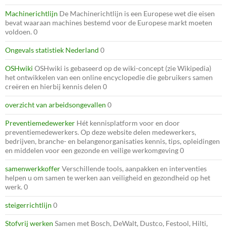
Machinerichtlijn
De Machinerichtlijn is een Europese wet die eisen
bevat waaraan machines bestemd voor de Europese markt moeten
voldoen. 0
Ongevals statistiek Nederland
0
OSHwiki
OSHwiki is gebaseerd op de wiki-concept (zie Wikipedia)
het ontwikkelen van een online encyclopedie die gebruikers samen
creëren en hierbij kennis delen 0
overzicht van arbeidsongevallen
0
Preventiemedewerker
Hét kennisplatform voor en door
preventiemedewerkers. Op deze website delen medewerkers,
bedrijven, branche- en belangenorganisaties kennis, tips, opleidingen
en middelen voor een gezonde en veilige werkomgeving 0
samenwerkkoffer
Verschillende tools, aanpakken en interventies
helpen u om samen te werken aan veiligheid en gezondheid op het
werk. 0
steigerrichtlijn
0
Stofvrij werken
Samen met Bosch, DeWalt, Dustco, Festool, Hilti,