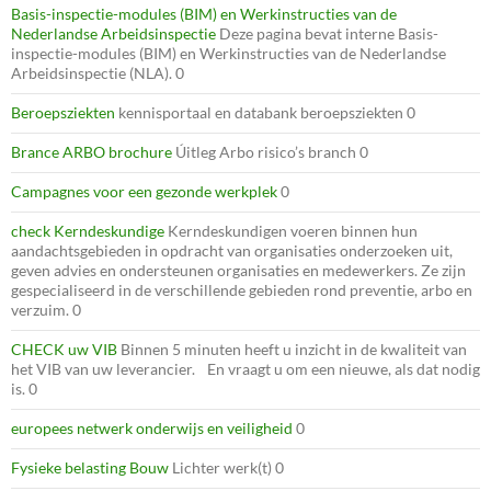
Basis-inspectie-modules (BIM) en Werkinstructies van de
Nederlandse Arbeidsinspectie
Deze pagina bevat interne Basis-
inspectie-modules (BIM) en Werkinstructies van de Nederlandse
Arbeidsinspectie (NLA). 0
Beroepsziekten
kennisportaal en databank beroepsziekten 0
Brance ARBO brochure
Úitleg Arbo risico’s branch 0
Campagnes voor een gezonde werkplek
0
check Kerndeskundige
Kerndeskundigen voeren binnen hun
aandachtsgebieden in opdracht van organisaties onderzoeken uit,
geven advies en ondersteunen organisaties en medewerkers. Ze zijn
gespecialiseerd in de verschillende gebieden rond preventie, arbo en
verzuim. 0
CHECK uw VIB
Binnen 5 minuten heeft u inzicht in de kwaliteit van
het VIB van uw leverancier. En vraagt u om een nieuwe, als dat nodig
is. 0
europees netwerk onderwijs en veiligheid
0
Fysieke belasting Bouw
Lichter werk(t) 0