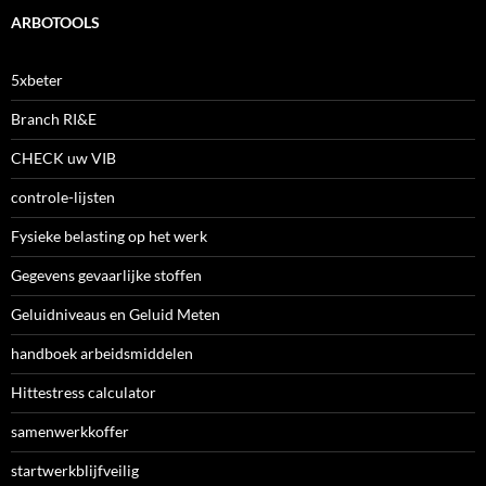
ARBOTOOLS
5xbeter
Branch RI&E
CHECK uw VIB
controle-lijsten
Fysieke belasting op het werk
Gegevens gevaarlijke stoffen
Geluidniveaus en Geluid Meten
handboek arbeidsmiddelen
Hittestress calculator
samenwerkkoffer
startwerkblijfveilig