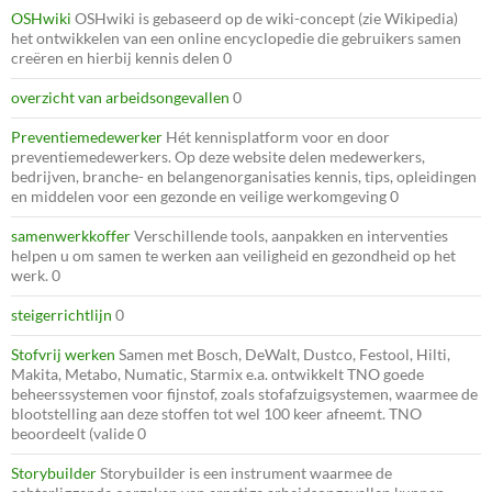
OSHwiki
OSHwiki is gebaseerd op de wiki-concept (zie Wikipedia)
het ontwikkelen van een online encyclopedie die gebruikers samen
creëren en hierbij kennis delen 0
overzicht van arbeidsongevallen
0
Preventiemedewerker
Hét kennisplatform voor en door
preventiemedewerkers. Op deze website delen medewerkers,
bedrijven, branche- en belangenorganisaties kennis, tips, opleidingen
en middelen voor een gezonde en veilige werkomgeving 0
samenwerkkoffer
Verschillende tools, aanpakken en interventies
helpen u om samen te werken aan veiligheid en gezondheid op het
werk. 0
steigerrichtlijn
0
Stofvrij werken
Samen met Bosch, DeWalt, Dustco, Festool, Hilti,
Makita, Metabo, Numatic, Starmix e.a. ontwikkelt TNO goede
beheerssystemen voor fijnstof, zoals stofafzuigsystemen, waarmee de
blootstelling aan deze stoffen tot wel 100 keer afneemt. TNO
beoordeelt (valide 0
Storybuilder
Storybuilder is een instrument waarmee de