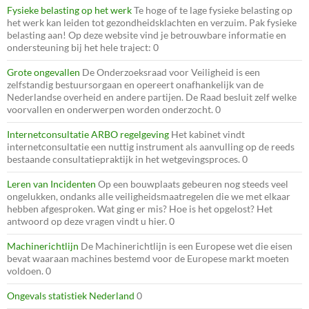
Fysieke belasting op het werk
Te hoge of te lage fysieke belasting op
het werk kan leiden tot gezondheidsklachten en verzuim. Pak fysieke
belasting aan! Op deze website vind je betrouwbare informatie en
ondersteuning bij het hele traject: 0
Grote ongevallen
De Onderzoeksraad voor Veiligheid is een
zelfstandig bestuursorgaan en opereert onafhankelijk van de
Nederlandse overheid en andere partijen. De Raad besluit zelf welke
voorvallen en onderwerpen worden onderzocht. 0
Internetconsultatie ARBO regelgeving
Het kabinet vindt
internetconsultatie een nuttig instrument als aanvulling op de reeds
bestaande consultatiepraktijk in het wetgevingsproces. 0
Leren van Incidenten
Op een bouwplaats gebeuren nog steeds veel
ongelukken, ondanks alle veiligheidsmaatregelen die we met elkaar
hebben afgesproken. Wat ging er mis? Hoe is het opgelost? Het
antwoord op deze vragen vindt u hier. 0
Machinerichtlijn
De Machinerichtlijn is een Europese wet die eisen
bevat waaraan machines bestemd voor de Europese markt moeten
voldoen. 0
Ongevals statistiek Nederland
0