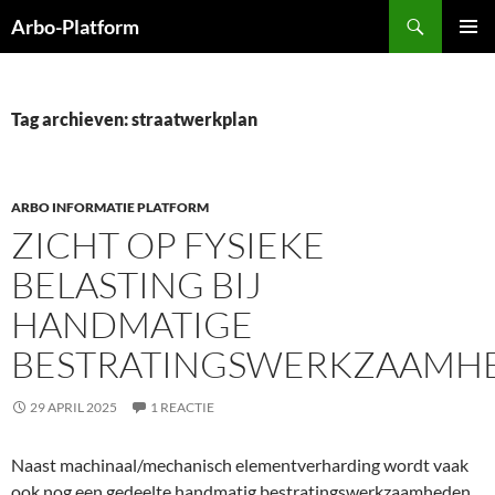
Ga
Zoeken
Arbo-Platform
naar
PRIMAI
de
MENU
inhoud
Tag archieven: straatwerkplan
ARBO INFORMATIE PLATFORM
ZICHT OP FYSIEKE
BELASTING BIJ
HANDMATIGE
BESTRATINGSWERKZAAMH
29 APRIL 2025
1 REACTIE
Naast machinaal/mechanisch elementverharding wordt vaak
ook nog een gedeelte handmatig bestratingswerkzaamheden