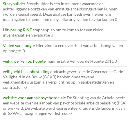
Storybuilder
Storybuilder is een instrument waarmee de
achterliggende oorzaken van ernstige arbeidsongevallen kunnen
worden geanalyseerd. Deze analyse kan bedrijven helpen om
maatregelen te nemen om dergelijke ongevallen te voorkomen 0
Uitvoering RI&E
stappenplan om te komen tot een risico-
inventarisatie en evaluatie 0
Vallen van hoogte
Hier vindt u een overzicht van arbeidsongevallen
op hoogte. 0
veilig werken op hoogte
manifestatie Velig op de Hoogte 2011 0
veiligheid in aanbesteding
opdrachtgevers die de Governance Code
Veiligheid in de Bouw (GCVB) hebben ondertekend,
veiligheidsbewustzijn als verplichting op in aanbestedingen en
contracten. 0
website voor aanpak psychosociale
De Stichting van de Arbeid heeft
een website over de aanpak van psychosociale arbeidsbelasting (PSA)
ontwikkeld. De website werd gepresenteerd tijdens de lancering van
de SZW-campagne tegen werkstress. 0