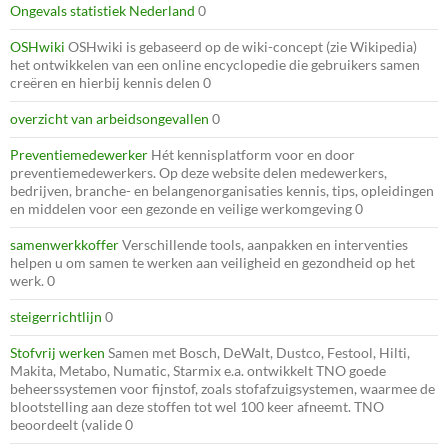
Ongevals statistiek Nederland
0
OSHwiki
OSHwiki is gebaseerd op de wiki-concept (zie Wikipedia)
het ontwikkelen van een online encyclopedie die gebruikers samen
creëren en hierbij kennis delen 0
overzicht van arbeidsongevallen
0
Preventiemedewerker
Hét kennisplatform voor en door
preventiemedewerkers. Op deze website delen medewerkers,
bedrijven, branche- en belangenorganisaties kennis, tips, opleidingen
en middelen voor een gezonde en veilige werkomgeving 0
samenwerkkoffer
Verschillende tools, aanpakken en interventies
helpen u om samen te werken aan veiligheid en gezondheid op het
werk. 0
steigerrichtlijn
0
Stofvrij werken
Samen met Bosch, DeWalt, Dustco, Festool, Hilti,
Makita, Metabo, Numatic, Starmix e.a. ontwikkelt TNO goede
beheerssystemen voor fijnstof, zoals stofafzuigsystemen, waarmee de
blootstelling aan deze stoffen tot wel 100 keer afneemt. TNO
beoordeelt (valide 0