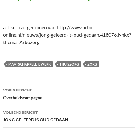
artikel overgenomen van:http://www.arbo-
online.nl/nieuws/jong-geleerd-is-oud-gedaan.418076.lynkx?
thema=Arbozorg
MAATSCHAPPELIJK WERK
THUISZORG
ZORG
Bericht
VORIG BERICHT
navigatie
Overheidscampagne
VOLGEND BERICHT
JONG GELEERD IS OUD GEDAAN