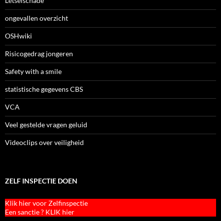
Letselschade
ongevallen overzicht
OSHwiki
Risicogedrag jongeren
Safety with a smile
statistische gegevens CBS
VCA
Veel gestelde vragen geluid
Videoclips over veiligheid
ZELF INSPECTIE DOEN
Klik hier voor Zelfinspectie
Een sanctie ? KLIK hier