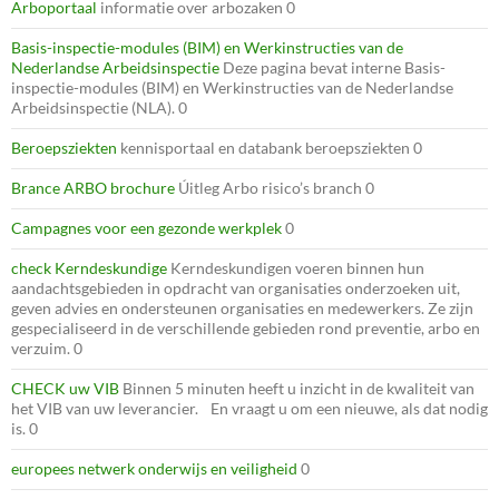
Arboportaal
informatie over arbozaken 0
Basis-inspectie-modules (BIM) en Werkinstructies van de
Nederlandse Arbeidsinspectie
Deze pagina bevat interne Basis-
inspectie-modules (BIM) en Werkinstructies van de Nederlandse
Arbeidsinspectie (NLA). 0
Beroepsziekten
kennisportaal en databank beroepsziekten 0
Brance ARBO brochure
Úitleg Arbo risico’s branch 0
Campagnes voor een gezonde werkplek
0
check Kerndeskundige
Kerndeskundigen voeren binnen hun
aandachtsgebieden in opdracht van organisaties onderzoeken uit,
geven advies en ondersteunen organisaties en medewerkers. Ze zijn
gespecialiseerd in de verschillende gebieden rond preventie, arbo en
verzuim. 0
CHECK uw VIB
Binnen 5 minuten heeft u inzicht in de kwaliteit van
het VIB van uw leverancier. En vraagt u om een nieuwe, als dat nodig
is. 0
europees netwerk onderwijs en veiligheid
0