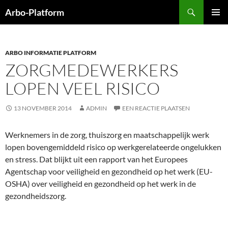
Ga
Zoeken
Arbo-Platform
naar
PRIMAI
de
MENU
inhoud
ARBO INFORMATIE PLATFORM
ZORGMEDEWERKERS
LOPEN VEEL RISICO
13 NOVEMBER 2014
ADMIN
EEN REACTIE PLAATSEN
Werknemers in de zorg, thuiszorg en maatschappelijk werk
lopen bovengemiddeld risico op werkgerelateerde ongelukken
en stress. Dat blijkt uit een rapport van het Europees
Agentschap voor veiligheid en gezondheid op het werk (EU-
OSHA) over veiligheid en gezondheid op het werk in de
gezondheidszorg.