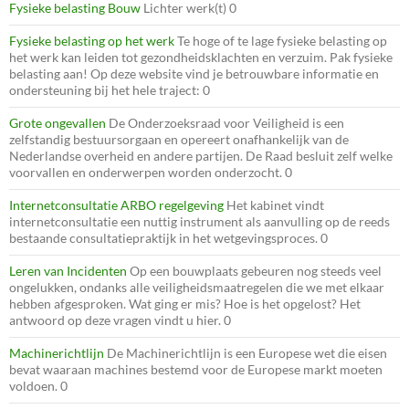
Fysieke belasting Bouw
Lichter werk(t) 0
Fysieke belasting op het werk
Te hoge of te lage fysieke belasting op
het werk kan leiden tot gezondheidsklachten en verzuim. Pak fysieke
belasting aan! Op deze website vind je betrouwbare informatie en
ondersteuning bij het hele traject: 0
Grote ongevallen
De Onderzoeksraad voor Veiligheid is een
zelfstandig bestuursorgaan en opereert onafhankelijk van de
Nederlandse overheid en andere partijen. De Raad besluit zelf welke
voorvallen en onderwerpen worden onderzocht. 0
Internetconsultatie ARBO regelgeving
Het kabinet vindt
internetconsultatie een nuttig instrument als aanvulling op de reeds
bestaande consultatiepraktijk in het wetgevingsproces. 0
Leren van Incidenten
Op een bouwplaats gebeuren nog steeds veel
ongelukken, ondanks alle veiligheidsmaatregelen die we met elkaar
hebben afgesproken. Wat ging er mis? Hoe is het opgelost? Het
antwoord op deze vragen vindt u hier. 0
Machinerichtlijn
De Machinerichtlijn is een Europese wet die eisen
bevat waaraan machines bestemd voor de Europese markt moeten
voldoen. 0