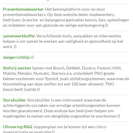
Preventiemedewerker
Hét kennisplatform voor en door
preventiemedewerkers. Op deze website delen medewerkers,
bedrijven, branche- en belangenorganisaties kennis, tips, opleidingen
en middelen voor een gezonde en veilige werkomgeving 0
samenwerkkoffer
Verschillende tools, aanpakken en interventies
helpen u om samen te werken aan veiligheid en gezondheid op het
werk. 0
steigerrichtlijn
0
Stofvrij werken
Samen met Bosch, DeWalt, Dustco, Festool, Hilti,
Makita, Metabo, Numatic, Starmix e.a. ontwikkelt TNO goede
beheerssystemen voor fijnstof, zoals stofafzuigsystemen, waarmee de
blootstelling aan deze stoffen tot wel 100 keer afneemt. TNO
beoordeelt (valide 0
Storybuilder
Storybuilder is een instrument waarmee de
achterliggende oorzaken van ernstige arbeidsongevallen kunnen
worden geanalyseerd. Deze analyse kan bedrijven helpen om
maatregelen te nemen om dergelijke ongevallen te voorkomen 0
Uitvoering RI&E
stappenplan om te komen tot een risico-
inventarisatie en evaluatie 0