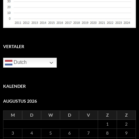
VERTALER
Dutch
KALENDER
AUGUSTUS 2026
M
D
W
D
V
Z
Z
1
2
3
4
5
6
7
8
9