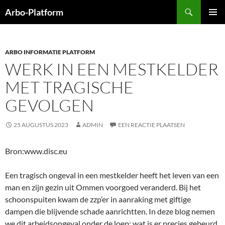
Ga
Zoeken
Arbo-Platform
naar
PRIMAI
de
MENU
inhoud
ARBO INFORMATIE PLATFORM
WERK IN EEN MESTKELDER
MET TRAGISCHE
GEVOLGEN
25 AUGUSTUS 2023
ADMIN
EEN REACTIE PLAATSEN
Bron:www.disc.eu
Een tragisch ongeval in een mestkelder heeft het leven van een
man en zijn gezin uit Ommen voorgoed veranderd. Bij het
schoonspuiten kwam de zzp’er in aanraking met giftige
dampen die blijvende schade aanrichtten. In deze blog nemen
we dit arbeidsongeval onder de loep: wat is er precies gebeurd,