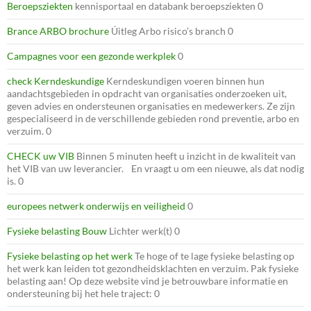
Beroepsziekten
kennisportaal en databank beroepsziekten 0
Brance ARBO brochure
Úitleg Arbo risico’s branch 0
Campagnes voor een gezonde werkplek
0
check Kerndeskundige
Kerndeskundigen voeren binnen hun
aandachtsgebieden in opdracht van organisaties onderzoeken uit,
geven advies en ondersteunen organisaties en medewerkers. Ze zijn
gespecialiseerd in de verschillende gebieden rond preventie, arbo en
verzuim. 0
CHECK uw VIB
Binnen 5 minuten heeft u inzicht in de kwaliteit van
het VIB van uw leverancier. En vraagt u om een nieuwe, als dat nodig
is. 0
europees netwerk onderwijs en veiligheid
0
Fysieke belasting Bouw
Lichter werk(t) 0
Fysieke belasting op het werk
Te hoge of te lage fysieke belasting op
het werk kan leiden tot gezondheidsklachten en verzuim. Pak fysieke
belasting aan! Op deze website vind je betrouwbare informatie en
ondersteuning bij het hele traject: 0