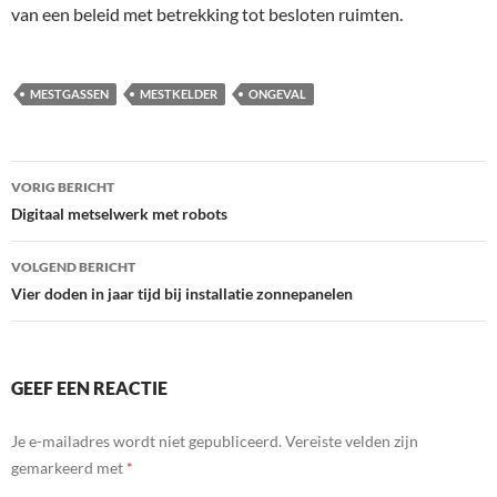
van een beleid met betrekking tot besloten ruimten.
MESTGASSEN
MESTKELDER
ONGEVAL
Bericht
VORIG BERICHT
navigatie
Digitaal metselwerk met robots
VOLGEND BERICHT
Vier doden in jaar tijd bij installatie zonnepanelen
GEEF EEN REACTIE
Je e-mailadres wordt niet gepubliceerd.
Vereiste velden zijn
gemarkeerd met
*