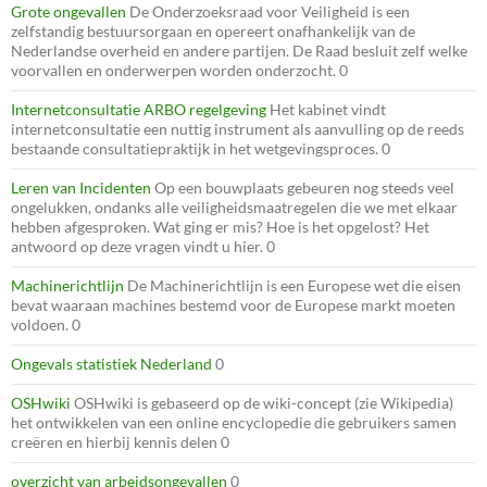
Grote ongevallen
De Onderzoeksraad voor Veiligheid is een
zelfstandig bestuursorgaan en opereert onafhankelijk van de
Nederlandse overheid en andere partijen. De Raad besluit zelf welke
voorvallen en onderwerpen worden onderzocht. 0
Internetconsultatie ARBO regelgeving
Het kabinet vindt
internetconsultatie een nuttig instrument als aanvulling op de reeds
bestaande consultatiepraktijk in het wetgevingsproces. 0
Leren van Incidenten
Op een bouwplaats gebeuren nog steeds veel
ongelukken, ondanks alle veiligheidsmaatregelen die we met elkaar
hebben afgesproken. Wat ging er mis? Hoe is het opgelost? Het
antwoord op deze vragen vindt u hier. 0
Machinerichtlijn
De Machinerichtlijn is een Europese wet die eisen
bevat waaraan machines bestemd voor de Europese markt moeten
voldoen. 0
Ongevals statistiek Nederland
0
OSHwiki
OSHwiki is gebaseerd op de wiki-concept (zie Wikipedia)
het ontwikkelen van een online encyclopedie die gebruikers samen
creëren en hierbij kennis delen 0
overzicht van arbeidsongevallen
0