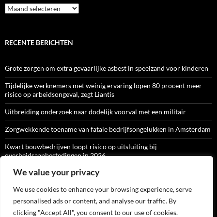
Archief
RECENTE BERICHTEN
Grote zorgen om extra gevaarlijke asbest in speelzand voor kinderen
Tijdelijke werknemers met weinig ervaring lopen 80 procent meer
risico op arbeidsongeval, zegt Liantis
Uitbreiding onderzoek naar dodelijk voorval met een militair
Zorgwekkende toename van fatale bedrijfsongelukken in Amsterdam
Kwart bouwbedrijven loopt risico op uitsluiting bij
overheidsaanbestedingen in 2026
We value your privacy
We use cookies to enhance your browsing experience, serve
ARBO-CATALOGI
personalised ads or content, and analyse our traffic. By
clicking "Accept All", you consent to our use of cookies.