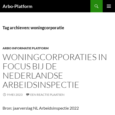
Ga
Zoeken
Arbo-Platform
naar
PRIMAI
de
MENU
inhoud
Tag archieven: woningcorporatie
ARBO INFORMATIE PLATFORM
WONINGCORPORATIES IN
FOCUS BIJ DE
NEDERLANDSE
ARBEIDSINSPECTIE
9 MEI 2023
EEN REACTIE PLAATSEN
Bron: jaarverslag NL Arbeidsinspectie 2022