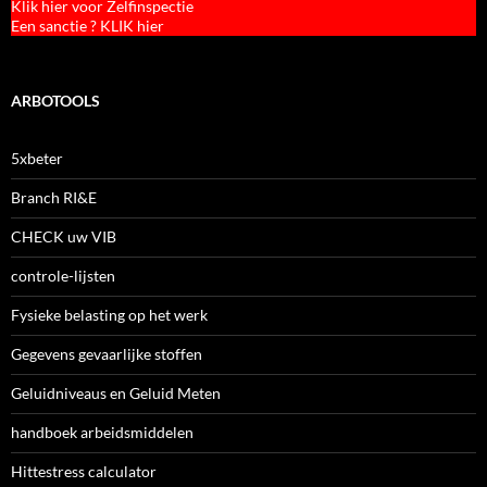
Klik hier voor Zelfinspectie
Een sanctie ? KLIK hier
ARBOTOOLS
5xbeter
Branch RI&E
CHECK uw VIB
controle-lijsten
Fysieke belasting op het werk
Gegevens gevaarlijke stoffen
Geluidniveaus en Geluid Meten
handboek arbeidsmiddelen
Hittestress calculator