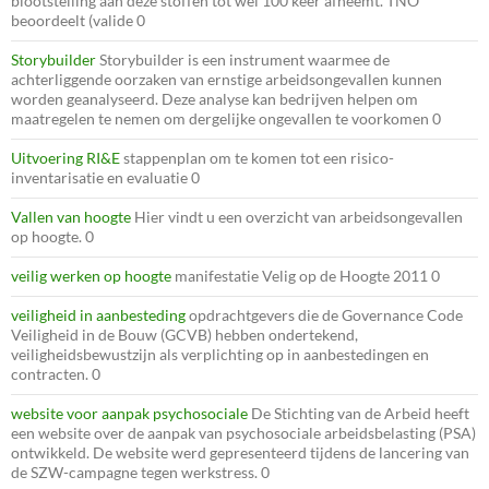
blootstelling aan deze stoffen tot wel 100 keer afneemt. TNO
beoordeelt (valide 0
Storybuilder
Storybuilder is een instrument waarmee de
achterliggende oorzaken van ernstige arbeidsongevallen kunnen
worden geanalyseerd. Deze analyse kan bedrijven helpen om
maatregelen te nemen om dergelijke ongevallen te voorkomen 0
Uitvoering RI&E
stappenplan om te komen tot een risico-
inventarisatie en evaluatie 0
Vallen van hoogte
Hier vindt u een overzicht van arbeidsongevallen
op hoogte. 0
veilig werken op hoogte
manifestatie Velig op de Hoogte 2011 0
veiligheid in aanbesteding
opdrachtgevers die de Governance Code
Veiligheid in de Bouw (GCVB) hebben ondertekend,
veiligheidsbewustzijn als verplichting op in aanbestedingen en
contracten. 0
website voor aanpak psychosociale
De Stichting van de Arbeid heeft
een website over de aanpak van psychosociale arbeidsbelasting (PSA)
ontwikkeld. De website werd gepresenteerd tijdens de lancering van
de SZW-campagne tegen werkstress. 0