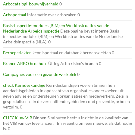
Arbocatalogi-bouwnijverheid
0
Arboportaal
informatie over arbozaken 0
Basis-inspectie-modules (BIM) en Werkinstructies van de
Nederlandse Arbeidsinspectie
Deze pagina bevat interne Basis-
inspectie-modules (BIM) en Werkinstructies van de Nederlandse
Arbeidsinspectie (NLA). 0
Beroepsziekten
kennisportaal en databank beroepsziekten 0
Brance ARBO brochure
Úitleg Arbo risico’s branch 0
Campagnes voor een gezonde werkplek
0
check Kerndeskundige
Kerndeskundigen voeren binnen hun
aandachtsgebieden in opdracht van organisaties onderzoeken uit,
geven advies en ondersteunen organisaties en medewerkers. Ze zijn
gespecialiseerd in de verschillende gebieden rond preventie, arbo en
verzuim. 0
CHECK uw VIB
Binnen 5 minuten heeft u inzicht in de kwaliteit van
het VIB van uw leverancier. En vraagt u om een nieuwe, als dat nodig
is. 0