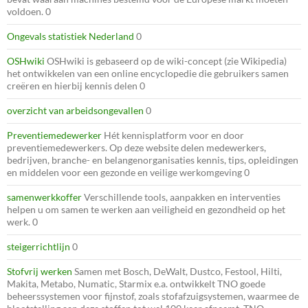
voldoen. 0
Ongevals statistiek Nederland
0
OSHwiki
OSHwiki is gebaseerd op de wiki-concept (zie Wikipedia)
het ontwikkelen van een online encyclopedie die gebruikers samen
creëren en hierbij kennis delen 0
overzicht van arbeidsongevallen
0
Preventiemedewerker
Hét kennisplatform voor en door
preventiemedewerkers. Op deze website delen medewerkers,
bedrijven, branche- en belangenorganisaties kennis, tips, opleidingen
en middelen voor een gezonde en veilige werkomgeving 0
samenwerkkoffer
Verschillende tools, aanpakken en interventies
helpen u om samen te werken aan veiligheid en gezondheid op het
werk. 0
steigerrichtlijn
0
Stofvrij werken
Samen met Bosch, DeWalt, Dustco, Festool, Hilti,
Makita, Metabo, Numatic, Starmix e.a. ontwikkelt TNO goede
beheerssystemen voor fijnstof, zoals stofafzuigsystemen, waarmee de