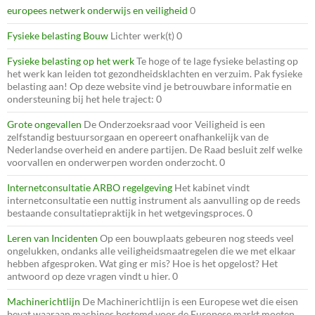
europees netwerk onderwijs en veiligheid
0
Fysieke belasting Bouw
Lichter werk(t) 0
Fysieke belasting op het werk
Te hoge of te lage fysieke belasting op
het werk kan leiden tot gezondheidsklachten en verzuim. Pak fysieke
belasting aan! Op deze website vind je betrouwbare informatie en
ondersteuning bij het hele traject: 0
Grote ongevallen
De Onderzoeksraad voor Veiligheid is een
zelfstandig bestuursorgaan en opereert onafhankelijk van de
Nederlandse overheid en andere partijen. De Raad besluit zelf welke
voorvallen en onderwerpen worden onderzocht. 0
Internetconsultatie ARBO regelgeving
Het kabinet vindt
internetconsultatie een nuttig instrument als aanvulling op de reeds
bestaande consultatiepraktijk in het wetgevingsproces. 0
Leren van Incidenten
Op een bouwplaats gebeuren nog steeds veel
ongelukken, ondanks alle veiligheidsmaatregelen die we met elkaar
hebben afgesproken. Wat ging er mis? Hoe is het opgelost? Het
antwoord op deze vragen vindt u hier. 0
Machinerichtlijn
De Machinerichtlijn is een Europese wet die eisen
bevat waaraan machines bestemd voor de Europese markt moeten