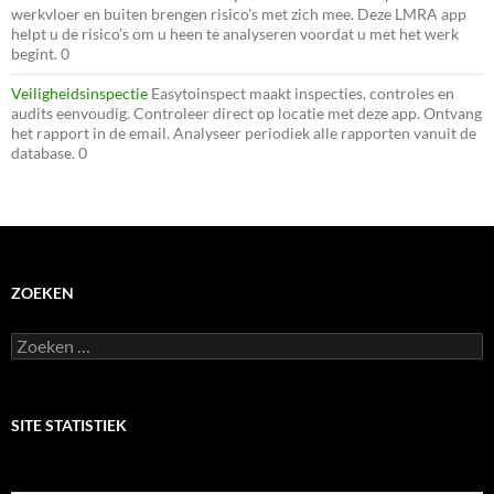
werkvloer en buiten brengen risico’s met zich mee. Deze LMRA app
helpt u de risico’s om u heen te analyseren voordat u met het werk
begint. 0
Veiligheidsinspectie
Easytoinspect maakt inspecties, controles en
audits eenvoudig. Controleer direct op locatie met deze app. Ontvang
het rapport in de email. Analyseer periodiek alle rapporten vanuit de
database. 0
ZOEKEN
Zoeken
naar:
SITE STATISTIEK