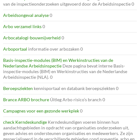
van de inspectieonderzoeken uitgevoerd door de Arbeidsinspectie 0
Arbeidsongeval analyse
0
Arbo verzamel links
0
Arbocatalogi-bouwnijverheid
0
Arboportaal
informatie over arbozaken 0
Basis-inspectie-modules (BIM) en Werkinstructies van de
Nederlandse Arbeidsinspectie
Deze pagina bevat interne Basis-
inspectie-modules (BIM) en Werkinstructies van de Nederlandse
Arbeidsinspectie (NLA). 0
Beroepsziekten
kennisportaal en databank beroepsziekten 0
Brance ARBO brochure
Úitleg Arbo risico’s branch 0
Campagnes voor een gezonde werkplek
0
check Kerndeskundige
Kerndeskundigen voeren binnen hun
aandachtsgebieden in opdracht van organisaties onderzoeken uit,
geven advies en ondersteunen organisaties en medewerkers. Ze zijn
gespecialiseerd in de verschillende gebieden rond preventie, arbo en