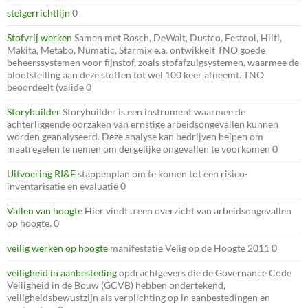
steigerrichtlijn
0
Stofvrij werken
Samen met Bosch, DeWalt, Dustco, Festool, Hilti,
Makita, Metabo, Numatic, Starmix e.a. ontwikkelt TNO goede
beheerssystemen voor fijnstof, zoals stofafzuigsystemen, waarmee de
blootstelling aan deze stoffen tot wel 100 keer afneemt. TNO
beoordeelt (valide 0
Storybuilder
Storybuilder is een instrument waarmee de
achterliggende oorzaken van ernstige arbeidsongevallen kunnen
worden geanalyseerd. Deze analyse kan bedrijven helpen om
maatregelen te nemen om dergelijke ongevallen te voorkomen 0
Uitvoering RI&E
stappenplan om te komen tot een risico-
inventarisatie en evaluatie 0
Vallen van hoogte
Hier vindt u een overzicht van arbeidsongevallen
op hoogte. 0
veilig werken op hoogte
manifestatie Velig op de Hoogte 2011 0
veiligheid in aanbesteding
opdrachtgevers die de Governance Code
Veiligheid in de Bouw (GCVB) hebben ondertekend,
veiligheidsbewustzijn als verplichting op in aanbestedingen en