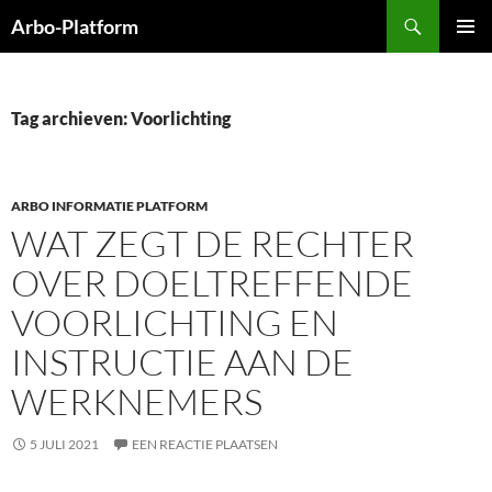
Ga
Zoeken
Arbo-Platform
naar
PRIMAI
de
MENU
inhoud
Tag archieven: Voorlichting
ARBO INFORMATIE PLATFORM
WAT ZEGT DE RECHTER
OVER DOELTREFFENDE
VOORLICHTING EN
INSTRUCTIE AAN DE
WERKNEMERS
5 JULI 2021
EEN REACTIE PLAATSEN