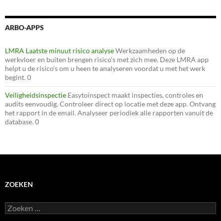
ARBO-APPS
LMRA Laatste minuut risico analyse
Werkzaamheden op de
werkvloer en buiten brengen risico’s met zich mee. Deze LMRA app
helpt u de risico’s om u heen te analyseren voordat u met het werk
begint. 0
Veiligheidsinspectie
Easytoinspect maakt inspecties, controles en
audits eenvoudig. Controleer direct op locatie met deze app. Ontvang
het rapport in de email. Analyseer periodiek alle rapporten vanuit de
database. 0
ZOEKEN
Zoeken
naar: