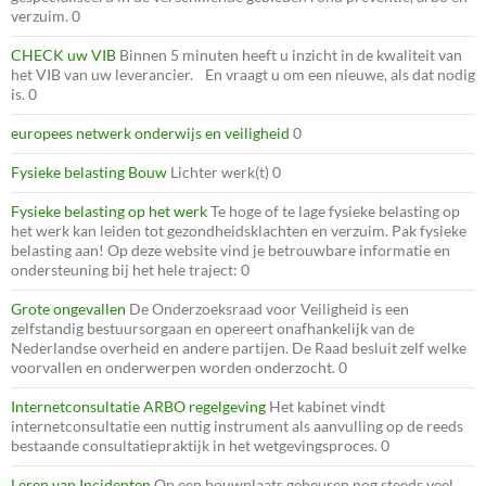
verzuim. 0
CHECK uw VIB
Binnen 5 minuten heeft u inzicht in de kwaliteit van
het VIB van uw leverancier. En vraagt u om een nieuwe, als dat nodig
is. 0
europees netwerk onderwijs en veiligheid
0
Fysieke belasting Bouw
Lichter werk(t) 0
Fysieke belasting op het werk
Te hoge of te lage fysieke belasting op
het werk kan leiden tot gezondheidsklachten en verzuim. Pak fysieke
belasting aan! Op deze website vind je betrouwbare informatie en
ondersteuning bij het hele traject: 0
Grote ongevallen
De Onderzoeksraad voor Veiligheid is een
zelfstandig bestuursorgaan en opereert onafhankelijk van de
Nederlandse overheid en andere partijen. De Raad besluit zelf welke
voorvallen en onderwerpen worden onderzocht. 0
Internetconsultatie ARBO regelgeving
Het kabinet vindt
internetconsultatie een nuttig instrument als aanvulling op de reeds
bestaande consultatiepraktijk in het wetgevingsproces. 0
Leren van Incidenten
Op een bouwplaats gebeuren nog steeds veel