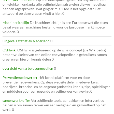
ongelukken, ondanks alle veiligheidsmaatregelen die we met elkaar
hebben afgesproken. Wat ging er mis? Hoe is het opgelost? Het
antwoord op deze vragen vindt u hier. 0
Machinerichtlijn
De Machinerichtlijn is een Europese wet die eisen
bevat waaraan machines bestemd voor de Europese markt moeten
voldoen. 0
Ongevals statistiek Nederland
0
OSHwiki
OSHwiki is gebaseerd op de wiki-concept (zie Wikipedia)
het ontwikkelen van een online encyclopedie die gebruikers samen
creëren en hierbij kennis delen 0
overzicht van arbeidsongevallen
0
Preventiemedewerker
Hét kennisplatform voor en door
preventiemedewerkers. Op deze website delen medewerkers,
bedrijven, branche- en belangenorganisaties kennis, tips, opleidingen
en middelen voor een gezonde en veilige werkomgeving 0
samenwerkkoffer
Verschillende tools, aanpakken en interventies
helpen u om samen te werken aan veiligheid en gezondheid op het
werk. 0