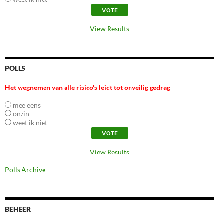
View Results
POLLS
Het wegnemen van alle risico's leidt tot onveilig gedrag
mee eens
onzin
weet ik niet
View Results
Polls Archive
BEHEER