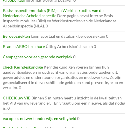
Arboportaal
informatie over arbozaken 0
Basis-inspectie-modules (BIM) en Werkinstructies van de
Nederlandse Arbeidsinspectie
Deze pagina bevat interne Basis-
inspectie-modules (BIM) en Werkinstructies van de Nederlandse
Arbeidsinspectie (NLA). 0
Beroepsziekten
kennisportaal en databank beroepsziekten 0
Brance ARBO brochure
Úitleg Arbo risico’s branch 0
Campagnes voor een gezonde werkplek
0
check Kerndeskundige
Kerndeskundigen voeren binnen hun
aandachtsgebieden in opdracht van organisaties onderzoeken uit,
geven advies en ondersteunen organisaties en medewerkers. Ze zijn
gespecialiseerd in de verschillende gebieden rond preventie, arbo en
verzuim. 0
CHECK uw VIB
Binnen 5 minuten heeft u inzicht in de kwaliteit van
het VIB van uw leverancier. En vraagt u om een nieuwe, als dat nodig
is. 0
europees netwerk onderwijs en veiligheid
0