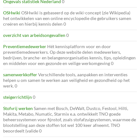
Ongevals statistiek Nederland
0
OSHwiki
OSHwiki is gebaseerd op de wiki-concept (zie Wikipedia)
het ontwikkelen van een online encyclopedie die gebruikers samen
creëren en hierbij kennis delen 0
overzicht van arbeidsongevallen
0
Preventiemedewerker
Hét kennisplatform voor en door
preventiemedewerkers. Op deze website delen medewerkers,
bedrijven, branche- en belangenorganisaties kennis, tips, opleidingen
en middelen voor een gezonde en veilige werkomgeving 0
samenwerkkoffer
Verschillende tools, aanpakken en interventies
helpen u om samen te werken aan veiligheid en gezondheid op het
werk. 0
steigerrichtlijn
0
Stofvrij werken
Samen met Bosch, DeWalt, Dustco, Festool, Hilti,
Makita, Metabo, Numatic, Starmix e.a. ontwikkelt TNO goede
beheerssystemen voor fijnstof, zoals stofafzuigsystemen, waarmee de
blootstelling aan deze stoffen tot wel 100 keer afneemt. TNO
beoordeelt (valide 0