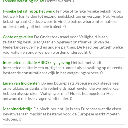
Fysieke belasting Bouw
Lichter werk(t) 0
Fysieke belasting op het werk
Te hoge of te lage fysieke belasting op
het werk kan leiden tot gezondheidsklachten en verzuim. Pak fysieke
belasting aan! Op deze website vind je betrouwbare informatie en
ondersteuning bij het hele traject: 0
Grote ongevallen
De Onderzoeksraad voor Veiligheid is een
zelfstandig bestuursorgaan en opereert onafhankelijk van de
Nederlandse overheid en andere partijen. De Raad besluit zelf welke
voorvallen en onderwerpen worden onderzocht. 0
Internetconsultatie ARBO regelgeving
Het kabinet vindt
internetconsultatie een nuttig instrument als aanvulling op de reeds
bestaande consultatiepraktijk in het wetgevingsproces. 0
Leren van Incidenten
Op een bouwplaats gebeuren nog steeds veel
ongelukken, ondanks alle veiligheidsmaatregelen die we met elkaar
hebben afgesproken. Wat ging er mis? Hoe is het opgelost? Het
antwoord op deze vragen vindt u hier. 0
Machinerichtlijn
De Machinerichtlijn is een Europese wet die eisen
bevat waaraan machines bestemd voor de Europese markt moeten
voldoen. 0