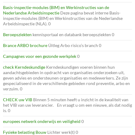
Basis-inspectie-modules (BIM) en Werkinstructies van de
Nederlandse Arbeidsinspectie
Deze pagina bevat interne Basis-
inspectie-modules (BIM) en Werkinstructies van de Nederlandse
Arbeidsinspectie (NLA). 0
Beroepsziekten
kennisportaal en databank beroepsziekten 0
Brance ARBO brochure
Úitleg Arbo risico’s branch 0
Campagnes voor een gezonde werkplek
0
check Kerndeskundige
Kerndeskundigen voeren binnen hun
aandachtsgebieden in opdracht van organisaties onderzoeken uit,
geven advies en ondersteunen organisaties en medewerkers. Ze zijn
gespecialiseerd in de verschillende gebieden rond preventie, arbo en
verzuim. 0
CHECK uw VIB
Binnen 5 minuten heeft u inzicht in de kwaliteit van
het VIB van uw leverancier. En vraagt u om een nieuwe, als dat nodig
is. 0
europees netwerk onderwijs en veiligheid
0
Fysieke belasting Bouw
Lichter werk(t) 0