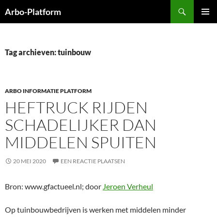
Ga
Zoeken
Arbo-Platform
naar
PRIMAI
de
MENU
inhoud
Tag archieven: tuinbouw
ARBO INFORMATIE PLATFORM
HEFTRUCK RIJDEN
SCHADELIJKER DAN
MIDDELEN SPUITEN
20 MEI 2020
EEN REACTIE PLAATSEN
Bron: www.gfactueel.nl; door
Jeroen Verheul
Op tuinbouwbedrijven is werken met middelen minder