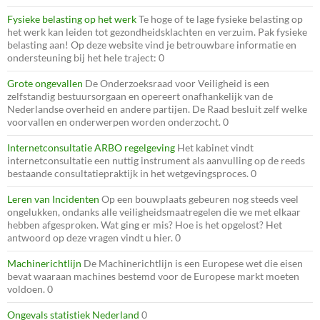
Fysieke belasting op het werk
Te hoge of te lage fysieke belasting op
het werk kan leiden tot gezondheidsklachten en verzuim. Pak fysieke
belasting aan! Op deze website vind je betrouwbare informatie en
ondersteuning bij het hele traject: 0
Grote ongevallen
De Onderzoeksraad voor Veiligheid is een
zelfstandig bestuursorgaan en opereert onafhankelijk van de
Nederlandse overheid en andere partijen. De Raad besluit zelf welke
voorvallen en onderwerpen worden onderzocht. 0
Internetconsultatie ARBO regelgeving
Het kabinet vindt
internetconsultatie een nuttig instrument als aanvulling op de reeds
bestaande consultatiepraktijk in het wetgevingsproces. 0
Leren van Incidenten
Op een bouwplaats gebeuren nog steeds veel
ongelukken, ondanks alle veiligheidsmaatregelen die we met elkaar
hebben afgesproken. Wat ging er mis? Hoe is het opgelost? Het
antwoord op deze vragen vindt u hier. 0
Machinerichtlijn
De Machinerichtlijn is een Europese wet die eisen
bevat waaraan machines bestemd voor de Europese markt moeten
voldoen. 0
Ongevals statistiek Nederland
0