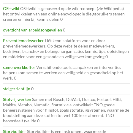
OSHwiki
OSHwiki is gebaseerd op de wiki-concept (zie Wikipedia)
het ontwikkelen van een online encyclopedie die gebruikers samen
creëren en hierbij kennis delen 0
overzicht van arbeidsongevallen
0
Preventiemedewerker
Hét kennisplatform voor en door
preventiemedewerkers. Op deze website delen medewerkers,
bedrijven, branche- en belangenorganisaties kennis, tips, opleidingen
en middelen voor een gezonde en veilige werkomgeving 0
samenwerkkoffer
Verschillende tools, aanpakken en interventies
helpen u om samen te werken aan veiligheid en gezondheid op het
werk. 0
steigerrichtlijn
0
Stofvrij werken
Samen met Bosch, DeWalt, Dustco, Festool, Hilti,
Makita, Metabo, Numatic, Starmix e.a. ontwikkelt TNO goede
beheerssystemen voor fijnstof, zoals stofafzuigsystemen, waarmee de
blootstelling aan deze stoffen tot wel 100 keer afneemt. TNO
beoordeelt (valide 0
Storybuilder
Storybuilder is een instrument waarmee de