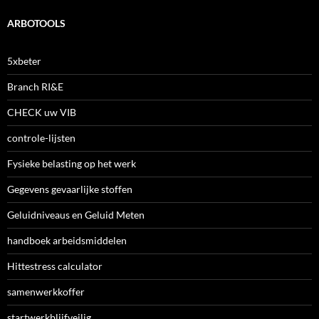
ARBOTOOLS
5xbeter
Branch RI&E
CHECK uw VIB
controle-lijsten
Fysieke belasting op het werk
Gegevens gevaarlijke stoffen
Geluidniveaus en Geluid Meten
handboek arbeidsmiddelen
Hittestress calculator
samenwerkkoffer
startwerkblijfveilig