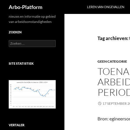
Zoeken
Arbo-Platform
LEREN VAN ONGEVALLEN
Ga
nieuws en informatie op gebied
van arbeidsomstandigheden
naar
de
ZOEKEN
inhoud
Tag archieven: 
Zoeken
naar:
GEEN CATEGORIE
SITE STATISTIEK
TOENA
ARBEI
PERIOD
17 SEPTEMBER 2
Bron: egineerson
VERTALER