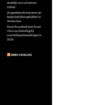
dodelijk voorval met een
militair
Zorgwekkende toename van
fatale bedrijfsongelukken in
Amsterdam
Kwart bouwbedrijven loopt
risico op uitsluiting bij
overheidsaanbestedingen in
2026
ARBO-CATALOGI