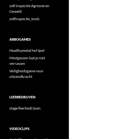
zelf inspectie Agressie en
Geweld
zelfinspectie_tools
ARBOGAMES
Healthymetal het Spel
Mestgassen laat je niet
verrassen
Veiligheidsgame voor
uitzendkracht
LEERBEDRIJVEN
stage/leerbedrijven
VIDEOCLIPS