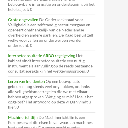
betrouwbare informatie en ondersteuning bij het
hele traject: 0
Grote ongevallen
De Onderzoeksraad voor
Veiligheid is een zelfstandig bestuursorgaan en
opereert onafhankelijk van de Nederlandse
overheid en andere partijen. De Raad besluit zelf
welke voorvallen en onderwerpen worden
onderzocht. 0
Internetconsultatie ARBO regelgeving
Het
kabinet vindt internetconsultatie een nuttig
instrument als aanvulling op de reeds bestaande
consultatiepraktijk in het wetgevingsproces. 0
Leren van Incidenten
Op een bouwplaats
gebeuren nog steeds veel ongelukken, ondanks
alle veiligheidsmaatregelen die we met elkaar
hebben afgesproken. Wat ging er mis? Hoe is het
opgelost? Het antwoord op deze vragen vindt u
hier. 0
Machinerichtlijn
De Machinerichtlijn is een
Europese wet die eisen bevat waaraan machines
bestemd voor de Europese markt moeten