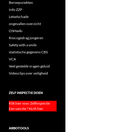
Beroepsziekten
Info ZZP
Letselschade
ongevallen overzicht
OSHwiki
Risicogedrag jongeren
Safety with a smile
statistische gegevens CBS
VCA
Veel gestelde vragen geluid
Videoclips over veiligheid
ZELF INSPECTIE DOEN
Klik hier voor Zelfinspectie
Een sanctie ? KLIK hier
ARBOTOOLS