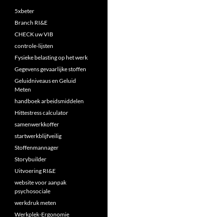
5xbeter
Branch RI&E
CHECK uw VIB
controle-lijsten
Fysieke belasting op het werk
Gegevens gevaarlijke stoffen
Geluidniveaus en Geluid
Meten
handboek arbeidsmiddelen
Hittestress calculator
samenwerkkoffer
startwerkblijfveilig
Stoffenmannager
Storybuilder
Uitvoering RI&E
website voor aanpak
psychosociale
werkdruk meten
Werkplek-Ergonomie