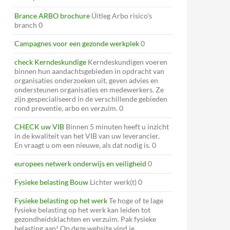
Brance ARBO brochure
Úitleg Arbo risico’s
branch 0
Campagnes voor een gezonde werkplek
0
check Kerndeskundige
Kerndeskundigen voeren
binnen hun aandachtsgebieden in opdracht van
organisaties onderzoeken uit, geven advies en
ondersteunen organisaties en medewerkers. Ze
zijn gespecialiseerd in de verschillende gebieden
rond preventie, arbo en verzuim. 0
CHECK uw VIB
Binnen 5 minuten heeft u inzicht
in de kwaliteit van het VIB van uw leverancier.
En vraagt u om een nieuwe, als dat nodig is. 0
europees netwerk onderwijs en veiligheid
0
Fysieke belasting Bouw
Lichter werk(t) 0
Fysieke belasting op het werk
Te hoge of te lage
fysieke belasting op het werk kan leiden tot
gezondheidsklachten en verzuim. Pak fysieke
belasting aan! Op deze website vind je