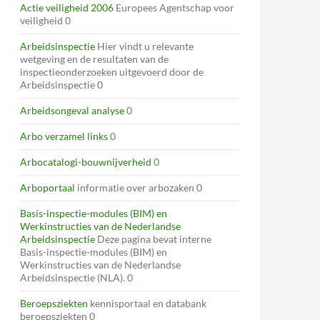
Actie veiligheid 2006
Europees Agentschap voor
veiligheid 0
Arbeidsinspectie
Hier vindt u relevante
wetgeving en de resultaten van de
inspectieonderzoeken uitgevoerd door de
Arbeidsinspectie 0
Arbeidsongeval analyse
0
Arbo verzamel links
0
Arbocatalogi-bouwnijverheid
0
Arboportaal
informatie over arbozaken 0
Basis-inspectie-modules (BIM) en
Werkinstructies van de Nederlandse
Arbeidsinspectie
Deze pagina bevat interne
Basis-inspectie-modules (BIM) en
Werkinstructies van de Nederlandse
Arbeidsinspectie (NLA). 0
Beroepsziekten
kennisportaal en databank
beroepsziekten 0