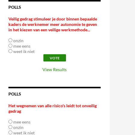
POLLS
Veilig gedrag stimuleer je door binnen bepaalde
kaders de werknemer meer autonomie te geven
in het kiezen van een veilige werkmethode...
onzin
mee eens
weet ik niet
View Results
POLLS
Het wegnemen van alle risico's leidt tot onveilig
gedrag
mee eens
onzin
weet ik niet