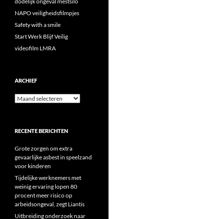
dodelijk ongeval mestsilo
NAPO veiligheidsfilmpjes
Safety with a smile
Start Werk Blijf Veilig
videofilm LMRA
ARCHIEF
Archief
RECENTE BERICHTEN
Grote zorgen om extra
gevaarlijke asbest in speelzand
voor kinderen
Tijdelijke werknemers met
weinig ervaring lopen 80
procent meer risico op
arbeidsongeval, zegt Liantis
Uitbreiding onderzoek naar