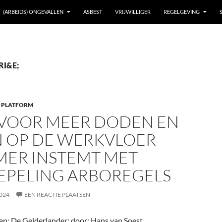
(ARBEIDS) ONGEVALLEN
ASBEST
VRIJWILLIGER
REGELGEVING
 RI&E;
 PLATFORM
 VOOR MEER DODEN EN
N OP DE WERKVLOER
MER INSTEMT MET
EPELING ARBOREGELS
024
EEN REACTIE PLAATSEN
: De Gelderlander; door: Hans van Soest