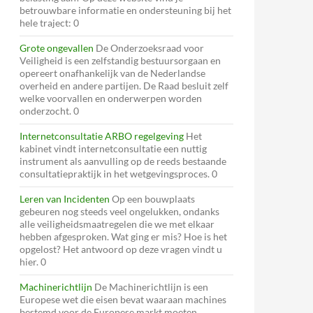
betrouwbare informatie en ondersteuning bij het
hele traject: 0
Grote ongevallen
De Onderzoeksraad voor
Veiligheid is een zelfstandig bestuursorgaan en
opereert onafhankelijk van de Nederlandse
overheid en andere partijen. De Raad besluit zelf
welke voorvallen en onderwerpen worden
onderzocht. 0
Internetconsultatie ARBO regelgeving
Het
kabinet vindt internetconsultatie een nuttig
instrument als aanvulling op de reeds bestaande
consultatiepraktijk in het wetgevingsproces. 0
Leren van Incidenten
Op een bouwplaats
gebeuren nog steeds veel ongelukken, ondanks
alle veiligheidsmaatregelen die we met elkaar
hebben afgesproken. Wat ging er mis? Hoe is het
opgelost? Het antwoord op deze vragen vindt u
hier. 0
Machinerichtlijn
De Machinerichtlijn is een
Europese wet die eisen bevat waaraan machines
bestemd voor de Europese markt moeten