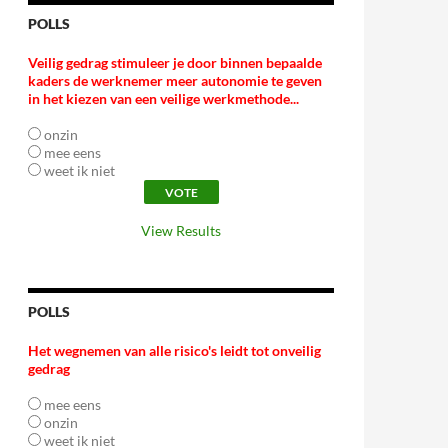
POLLS
Veilig gedrag stimuleer je door binnen bepaalde
kaders de werknemer meer autonomie te geven
in het kiezen van een veilige werkmethode...
onzin
mee eens
weet ik niet
View Results
POLLS
Het wegnemen van alle risico's leidt tot onveilig
gedrag
mee eens
onzin
weet ik niet