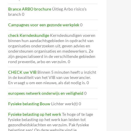
Brance ARBO brochure
Úitleg Arbo risico’s
branch 0
Campagnes voor een gezonde werkplek
0
check Kerndeskundige
Kerndeskundigen voeren
binnen hun aandachtsgebieden in opdracht van
organisaties onderzoeken uit, geven advies en
ondersteunen organisaties en medewerkers. Ze
zijn gespecialiseerd in de verschillende gebieden
rond preventie, arbo en verzuim. 0
CHECK uw VIB
Binnen 5 minuten heeft u inzicht
in de kwaliteit van het VIB van uw leverancier.
En vraagt u om een nieuwe, als dat nodig is. 0
europees netwerk onderwijs en veiligheid
0
Fysieke belasting Bouw
Lichter werk(t) 0
Fysieke belasting op het werk
Te hoge of te lage
fysieke belasting op het werk kan leiden tot
gezondheidsklachten en verzuim. Pak fysieke
belasting aan! Op deze website vind je