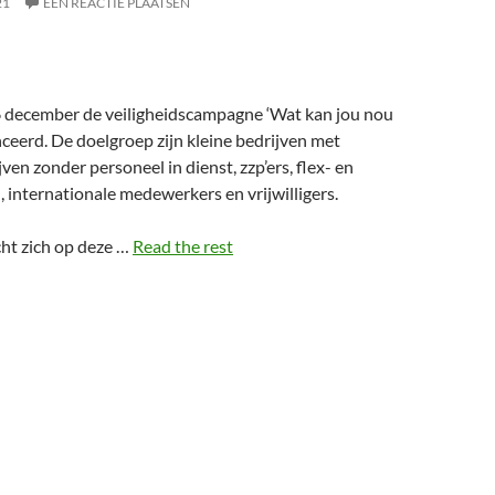
21
EEN REACTIE PLAATSEN
 6 december de veiligheidscampagne ‘Wat kan jou nou
ceerd. De doelgroep zijn kleine bedrijven met
ven zonder personeel in dienst, zzp’ers, flex- en
 internationale medewerkers en vrijwilligers.
ht zich op deze …
Read the rest