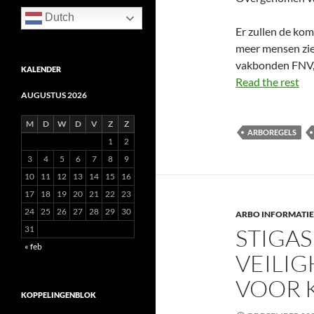
Dutch
Er zullen de ko
meer mensen zi
vakbonden FNV, 
KALENDER
Read the rest
AUGUSTUS 2026
M
D
W
D
V
Z
Z
ARBOREGELS
1
2
3
4
5
6
7
8
9
10
11
12
13
14
15
16
17
18
19
20
21
22
23
24
25
26
27
28
29
30
ARBO INFORMATIE
31
STIGAS
« feb
VEILI
VOOR 
KOPPELINGENBLOK