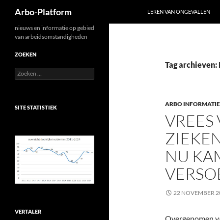
Zoeken
Arbo-Platform
LEREN VAN ONGEVALLEN
Ga
nieuws en informatie op gebied
van arbeidsomstandigheden
naar
de
ZOEKEN
inhoud
Tag archieven:
Zoeken
naar:
ARBO INFORMATIE
SITE STATISTIEK
VREES
ZIEKE
NU KA
VERSO
22 NOVEMBER 2
VERTALER
Overgenomen van