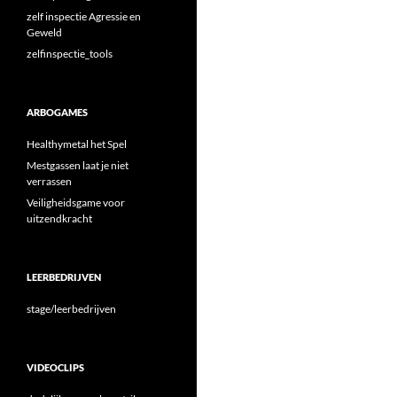
zelf inspectie Agressie en
Geweld
zelfinspectie_tools
ARBOGAMES
Healthymetal het Spel
Mestgassen laat je niet
verrassen
Veiligheidsgame voor
uitzendkracht
LEERBEDRIJVEN
stage/leerbedrijven
VIDEOCLIPS