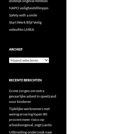
dodelijk ongeval mestsilo
NAPO veiligheidsfilmpjes
Safety with a smile
Start Werk Blijf Veilig
videofilm LMRA
ARCHIEF
Archief
RECENTE BERICHTEN
Grote zorgen om extra
gevaarlijke asbest in speelzand
voor kinderen
Tijdelijke werknemers met
weinig ervaring lopen 80
procent meer risico op
arbeidsongeval, zegt Liantis
Uitbreiding onderzoek naar