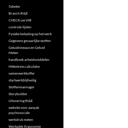
5xbeter
Branch RI&E
CHECK uw VIB
controle-lijsten
Fysieke belasting op het werk
Gegevens gevaarlijke stoffen
Geluidniveaus en Geluid
Meten
handboek arbeidsmiddelen
Hittestress calculator
samenwerkkoffer
startwerkblijfveilig
Stoffenmannager
Storybuilder
Uitvoering RI&E
website voor aanpak
psychosociale
werkdruk meten
Werkplek-Ergonomie