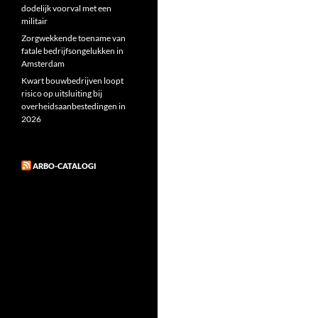
dodelijk voorval met een
militair
Zorgwekkende toename van
fatale bedrijfsongelukken in
Amsterdam
Kwart bouwbedrijven loopt
risico op uitsluiting bij
overheidsaanbestedingen in
2026
ARBO-CATALOGI