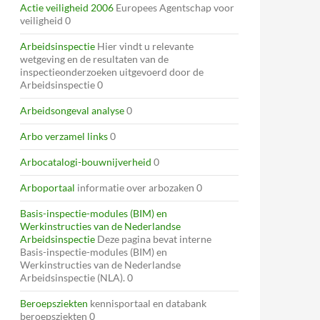
Actie veiligheid 2006
Europees Agentschap voor
veiligheid 0
Arbeidsinspectie
Hier vindt u relevante
wetgeving en de resultaten van de
inspectieonderzoeken uitgevoerd door de
Arbeidsinspectie 0
Arbeidsongeval analyse
0
Arbo verzamel links
0
Arbocatalogi-bouwnijverheid
0
Arboportaal
informatie over arbozaken 0
Basis-inspectie-modules (BIM) en
Werkinstructies van de Nederlandse
Arbeidsinspectie
Deze pagina bevat interne
Basis-inspectie-modules (BIM) en
Werkinstructies van de Nederlandse
Arbeidsinspectie (NLA). 0
Beroepsziekten
kennisportaal en databank
beroepsziekten 0