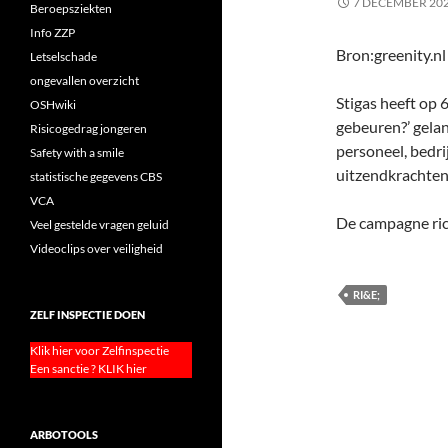
7 DECEMBER 20
Beroepsziekten
Info ZZP
Bron:greenity.nl
Letselschade
ongevallen overzicht
Stigas heeft op
OSHwiki
gebeuren?’ gelan
Risicogedrag jongeren
personeel, bedrij
Safety with a smile
uitzendkrachten,
statistische gegevens CBS
VCA
De campagne ric
Veel gestelde vragen geluid
Videoclips over veiligheid
RI&E;
ZELF INSPECTIE DOEN
Klik hier voor Zelfinspectie
Een sanctie ? KLIK hier
ARBOTOOLS