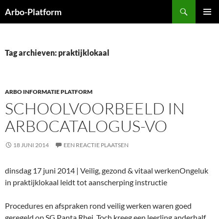
Ga
Zoeken
Arbo-Platform
naar
PRIMAI
de
MENU
inhoud
Tag archieven: praktijklokaal
ARBO INFORMATIE PLATFORM
SCHOOLVOORBEELD IN
ARBOCATALOGUS-VO
18 JUNI 2014
EEN REACTIE PLAATSEN
dinsdag 17 juni 2014 | Veilig, gezond & vitaal werkenOngeluk
in praktijklokaal leidt tot aanscherping instructie
Procedures en afspraken rond veilig werken waren goed
geregeld op SG Panta Rhei. Toch kreeg een leerling anderhalf