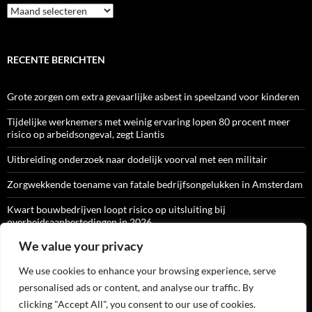
Archief
RECENTE BERICHTEN
Grote zorgen om extra gevaarlijke asbest in speelzand voor kinderen
Tijdelijke werknemers met weinig ervaring lopen 80 procent meer
risico op arbeidsongeval, zegt Liantis
Uitbreiding onderzoek naar dodelijk voorval met een militair
Zorgwekkende toename van fatale bedrijfsongelukken in Amsterdam
Kwart bouwbedrijven loopt risico op uitsluiting bij
overheidsaanbestedingen in 2026
We value your privacy
We use cookies to enhance your browsing experience, serve
ARBO-CATALOGI
personalised ads or content, and analyse our traffic. By
clicking "Accept All", you consent to our use of cookies.