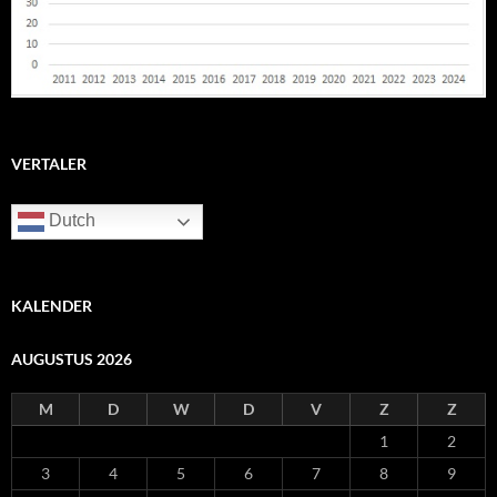
VERTALER
Dutch
KALENDER
AUGUSTUS 2026
M
D
W
D
V
Z
Z
1
2
3
4
5
6
7
8
9