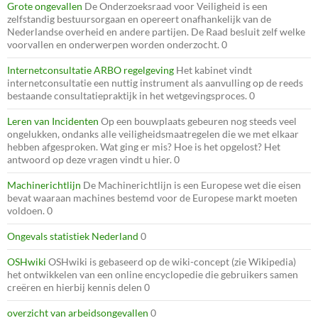
Grote ongevallen
De Onderzoeksraad voor Veiligheid is een
zelfstandig bestuursorgaan en opereert onafhankelijk van de
Nederlandse overheid en andere partijen. De Raad besluit zelf welke
voorvallen en onderwerpen worden onderzocht. 0
Internetconsultatie ARBO regelgeving
Het kabinet vindt
internetconsultatie een nuttig instrument als aanvulling op de reeds
bestaande consultatiepraktijk in het wetgevingsproces. 0
Leren van Incidenten
Op een bouwplaats gebeuren nog steeds veel
ongelukken, ondanks alle veiligheidsmaatregelen die we met elkaar
hebben afgesproken. Wat ging er mis? Hoe is het opgelost? Het
antwoord op deze vragen vindt u hier. 0
Machinerichtlijn
De Machinerichtlijn is een Europese wet die eisen
bevat waaraan machines bestemd voor de Europese markt moeten
voldoen. 0
Ongevals statistiek Nederland
0
OSHwiki
OSHwiki is gebaseerd op de wiki-concept (zie Wikipedia)
het ontwikkelen van een online encyclopedie die gebruikers samen
creëren en hierbij kennis delen 0
overzicht van arbeidsongevallen
0