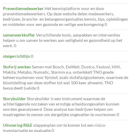
Preventiemedewerker
Hét kennisplatform voor en door
preventiemedewerkers. Op deze website delen medewerkers,
bedrijven, branche- en belangenorganisaties kennis, tips, opleidingen
en middelen voor een gezonde en veilige werkomgeving 0
samenwerkkoffer
Verschillende tools, aanpakken en interventies
helpen u om samen te werken aan veiligheid en gezondheid op het
werk. 0
steigerrichtlijn
0
Stofvrij werken
Samen met Bosch, DeWalt, Dustco, Festool, Hilti,
Makita, Metabo, Numatic, Starmix e.a. ontwikkelt TNO goede
beheerssystemen voor fijnstof, zoals stofafzuigsystemen, waarmee de
blootstelling aan deze stoffen tot wel 100 keer afneemt. TNO
beoordeelt (valide 0
Storybuilder
Storybuilder is een instrument waarmee de
achterliggende oorzaken van ernstige arbeidsongevallen kunnen
worden geanalyseerd. Deze analyse kan bedrijven helpen om
maatregelen te nemen om dergelijke ongevallen te voorkomen 0
Uitvoering RI&E
stappenplan om te komen tot een risico-
inventarisatie en evaluatie 0