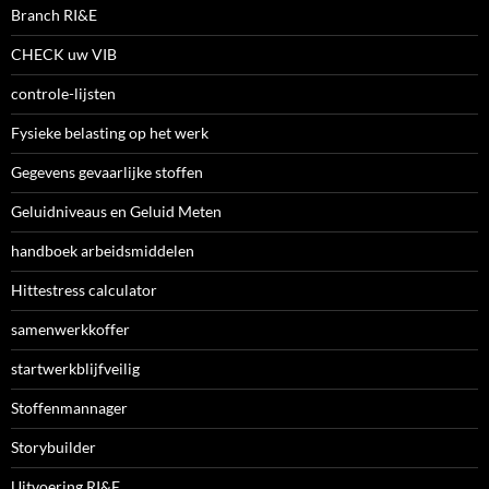
Branch RI&E
CHECK uw VIB
controle-lijsten
Fysieke belasting op het werk
Gegevens gevaarlijke stoffen
Geluidniveaus en Geluid Meten
handboek arbeidsmiddelen
Hittestress calculator
samenwerkkoffer
startwerkblijfveilig
Stoffenmannager
Storybuilder
Uitvoering RI&E