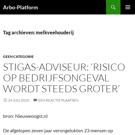
Ga
Zoeken
Arbo-Platform
naar
PRIMAI
de
MENU
inhoud
Tag archieven: melkveehouderij
GEEN CATEGORIE
STIGAS-ADVISEUR: ‘RISICO
OP BEDRIJFSONGEVAL
WORDT STEEDS GROTER’
24 JULI 2020
EEN REACTIE PLAATSEN
bron: Nieuweoogst.nl
De afgelopen zeven jaar verongelukten 23 mensen op