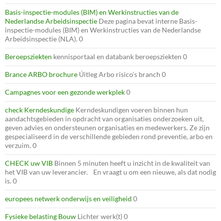
Basis-inspectie-modules (BIM) en Werkinstructies van de
Nederlandse Arbeidsinspectie
Deze pagina bevat interne Basis-
inspectie-modules (BIM) en Werkinstructies van de Nederlandse
Arbeidsinspectie (NLA). 0
Beroepsziekten
kennisportaal en databank beroepsziekten 0
Brance ARBO brochure
Úitleg Arbo risico’s branch 0
Campagnes voor een gezonde werkplek
0
check Kerndeskundige
Kerndeskundigen voeren binnen hun
aandachtsgebieden in opdracht van organisaties onderzoeken uit,
geven advies en ondersteunen organisaties en medewerkers. Ze zijn
gespecialiseerd in de verschillende gebieden rond preventie, arbo en
verzuim. 0
CHECK uw VIB
Binnen 5 minuten heeft u inzicht in de kwaliteit van
het VIB van uw leverancier. En vraagt u om een nieuwe, als dat nodig
is. 0
europees netwerk onderwijs en veiligheid
0
Fysieke belasting Bouw
Lichter werk(t) 0