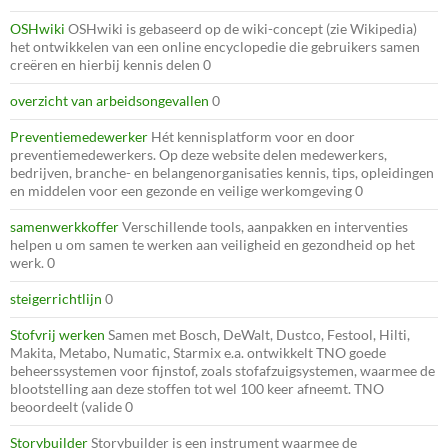
OSHwiki
OSHwiki is gebaseerd op de wiki-concept (zie Wikipedia)
het ontwikkelen van een online encyclopedie die gebruikers samen
creëren en hierbij kennis delen 0
overzicht van arbeidsongevallen
0
Preventiemedewerker
Hét kennisplatform voor en door
preventiemedewerkers. Op deze website delen medewerkers,
bedrijven, branche- en belangenorganisaties kennis, tips, opleidingen
en middelen voor een gezonde en veilige werkomgeving 0
samenwerkkoffer
Verschillende tools, aanpakken en interventies
helpen u om samen te werken aan veiligheid en gezondheid op het
werk. 0
steigerrichtlijn
0
Stofvrij werken
Samen met Bosch, DeWalt, Dustco, Festool, Hilti,
Makita, Metabo, Numatic, Starmix e.a. ontwikkelt TNO goede
beheerssystemen voor fijnstof, zoals stofafzuigsystemen, waarmee de
blootstelling aan deze stoffen tot wel 100 keer afneemt. TNO
beoordeelt (valide 0
Storybuilder
Storybuilder is een instrument waarmee de