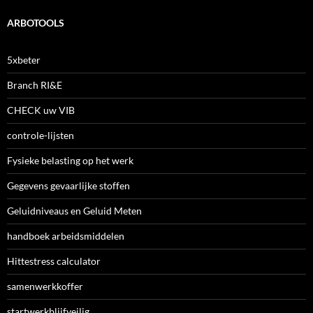
ARBOTOOLS
5xbeter
Branch RI&E
CHECK uw VIB
controle-lijsten
Fysieke belasting op het werk
Gegevens gevaarlijke stoffen
Geluidniveaus en Geluid Meten
handboek arbeidsmiddelen
Hittestress calculator
samenwerkkoffer
startwerkblijfveilig