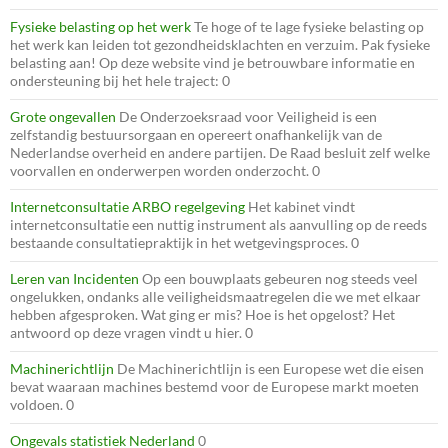
Fysieke belasting op het werk
Te hoge of te lage fysieke belasting op
het werk kan leiden tot gezondheidsklachten en verzuim. Pak fysieke
belasting aan! Op deze website vind je betrouwbare informatie en
ondersteuning bij het hele traject: 0
Grote ongevallen
De Onderzoeksraad voor Veiligheid is een
zelfstandig bestuursorgaan en opereert onafhankelijk van de
Nederlandse overheid en andere partijen. De Raad besluit zelf welke
voorvallen en onderwerpen worden onderzocht. 0
Internetconsultatie ARBO regelgeving
Het kabinet vindt
internetconsultatie een nuttig instrument als aanvulling op de reeds
bestaande consultatiepraktijk in het wetgevingsproces. 0
Leren van Incidenten
Op een bouwplaats gebeuren nog steeds veel
ongelukken, ondanks alle veiligheidsmaatregelen die we met elkaar
hebben afgesproken. Wat ging er mis? Hoe is het opgelost? Het
antwoord op deze vragen vindt u hier. 0
Machinerichtlijn
De Machinerichtlijn is een Europese wet die eisen
bevat waaraan machines bestemd voor de Europese markt moeten
voldoen. 0
Ongevals statistiek Nederland
0