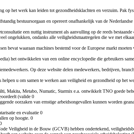
ing op het werk kan leiden tot gezondheidsklachten en verzuim. Pak fy
fstandig bestuursorgaan en opereert onafhankelijk van de Nederlandse o
tconsultatie een nuttig instrument als aanvulling op de reeds bestaande 
el ongelukken, ondanks alle veiligheidsmaatregelen die we met elkaar
eisen bevat waaraan machines bestemd voor de Europese markt moeten 
dia) het ontwikkelen van een online encyclopedie die gebruikers samen
emedewerkers. Op deze website delen medewerkers, bedrijven, branche-
es helpen u om samen te werken aan veiligheid en gezondheid op het we
ti, Makita, Metabo, Numatic, Starmix e.a. ontwikkelt TNO goede behee
oordeelt (valide 0
liggende oorzaken van ernstige arbeidsongevallen kunnen worden gean
arisatie en evaluatie 0
llen op hoogte. 0
0
de Veiligheid in de Bouw (GCVB) hebben ondertekend, veiligheidsbewu