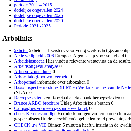
periode 2011 – 2015
dodelijke ongevallen 2024
dodelijke ongevallen 2025
dodelijke ongevallen 2026
Periode 2021 -2025
Arbolinks
5xbeter
5xbeter – IJzersterk voor veilig werk is het gezamenli
Actie veiligheid 2006
Europees Agentschap voor veiligheid 0
Arbeidsinspectie
Hier vindt u relevante wetgeving en de result
Arbeidsongeval analyse
0
Arbo verzamel links
0
Arbocatalogi-bouwnijverheid
0
Arboportaal
informatie over arbozaken 0
Basis-inspectie-modules (BIM) en Werkinstructies van de Nede
(NLA). 0
Beroepsziekten
kennisportaal en databank beroepsziekten 0
Brance ARBO brochure
Úitleg Arbo risico’s branch 0
Campagnes voor een gezonde werkplek
0
check Kerndeskundige
Kerndeskundigen voeren binnen hun aand
gespecialiseerd in de verschillende gebieden rond preventie, ar
CHECK uw VIB
Binnen 5 minuten heeft u inzicht in de kwali
europees netwerk onderwijs en veiligheid
0