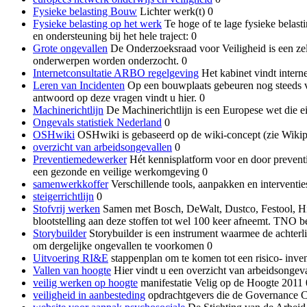
Fysieke belasting Bouw
Lichter werk(t) 0
Fysieke belasting op het werk
Te hoge of te lage fysieke belast
en ondersteuning bij het hele traject: 0
Grote ongevallen
De Onderzoeksraad voor Veiligheid is een zel
onderwerpen worden onderzocht. 0
Internetconsultatie ARBO regelgeving
Het kabinet vindt interne
Leren van Incidenten
Op een bouwplaats gebeuren nog steeds ve
antwoord op deze vragen vindt u hier. 0
Machinerichtlijn
De Machinerichtlijn is een Europese wet die 
Ongevals statistiek Nederland
0
OSHwiki
OSHwiki is gebaseerd op de wiki-concept (zie Wikipe
overzicht van arbeidsongevallen
0
Preventiemedewerker
Hét kennisplatform voor en door preventi
een gezonde en veilige werkomgeving 0
samenwerkkoffer
Verschillende tools, aanpakken en interventi
steigerrichtlijn
0
Stofvrij werken
Samen met Bosch, DeWalt, Dustco, Festool, Hil
blootstelling aan deze stoffen tot wel 100 keer afneemt. TNO be
Storybuilder
Storybuilder is een instrument waarmee de achter
om dergelijke ongevallen te voorkomen 0
Uitvoering RI&E
stappenplan om te komen tot een risico- invent
Vallen van hoogte
Hier vindt u een overzicht van arbeidsongeva
veilig werken op hoogte
manifestatie Velig op de Hoogte 2011 
veiligheid in aanbesteding
opdrachtgevers die de Governance Co