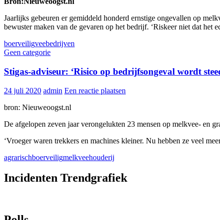
selecteren.
Bron:Nieuweoogst.nl
Druk
op
Jaarlijks gebeuren er gemiddeld honderd ernstige ongevallen op melk
Enter
bewuster maken van de gevaren op het bedrijf. ‘Riskeer niet dat het 
om
boerveilig
veebedrijven
naar
Geen categorie
het
geselecteerde
Stigas-adviseur: ‘Risico op bedrijfsongeval wordt stee
zoekresultaat
te
gaan.
24 juli 2020
admin
Een reactie plaatsen
Als
u
bron: Nieuweoogst.nl
met
De afgelopen zeven jaar verongelukten 23 mensen op melkvee- en graa
aanraaktoetsen
werkt,
‘Vroeger waren trekkers en machines kleiner. Nu hebben ze veel me
kunt
u
agrarisch
boerveilig
melkveehouderij
touch-
en
Incidenten Trendgrafiek
swipetekens
gebruiken.
Polls