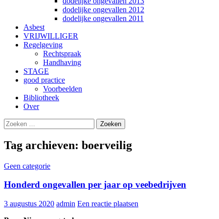
dodelijke ongevallen 2013
dodelijke ongevallen 2012
dodelijke ongevallen 2011
Asbest
VRIJWILLIGER
Regelgeving
Rechtspraak
Handhaving
STAGE
good practice
Voorbeelden
Bibliotheek
Over
Zoeken
Gebruik
naar:
de
pijltjes
Tag archieven: boerveilig
op
en
Geen categorie
neer
om
Honderd ongevallen per jaar op veebedrijven
een
beschikbaar
resultaat
3 augustus 2020
admin
Een reactie plaatsen
te