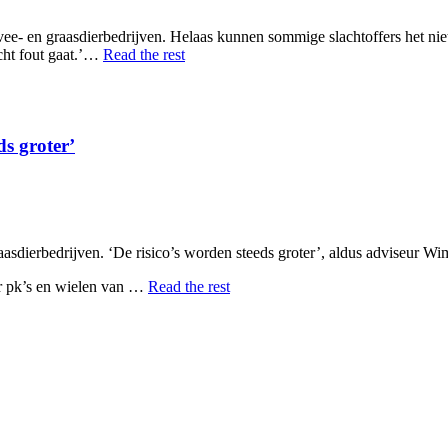
vee- en graasdierbedrijven. Helaas kunnen sommige slachtoffers het n
echt fout gaat.’…
Read the rest
ds groter’
sdierbedrijven. ‘De risico’s worden steeds groter’, aldus adviseur Wi
er pk’s en wielen van …
Read the rest