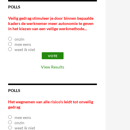
POLLS
Veilig gedrag stimuleer je door binnen bepaalde
kaders de werknemer meer autonomie te geven
in het kiezen van een veilige werkmethode...
onzin
mee eens
weet ik niet
View Results
POLLS
Het wegnemen van alle risico's leidt tot onveilig
gedrag
mee eens
onzin
weet ik niet