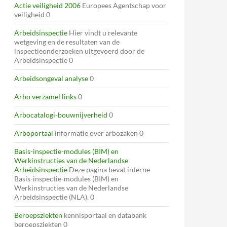
Actie veiligheid 2006
Europees Agentschap voor
veiligheid 0
Arbeidsinspectie
Hier vindt u relevante
wetgeving en de resultaten van de
inspectieonderzoeken uitgevoerd door de
Arbeidsinspectie 0
Arbeidsongeval analyse
0
Arbo verzamel links
0
Arbocatalogi-bouwnijverheid
0
Arboportaal
informatie over arbozaken 0
Basis-inspectie-modules (BIM) en
Werkinstructies van de Nederlandse
Arbeidsinspectie
Deze pagina bevat interne
Basis-inspectie-modules (BIM) en
Werkinstructies van de Nederlandse
Arbeidsinspectie (NLA). 0
Beroepsziekten
kennisportaal en databank
beroepsziekten 0