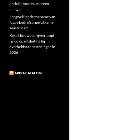
dodelijk voorval met een
militair
Zorgwekkende toename van
fatale bedrijfsongelukken in
Amsterdam
Kwart bouwbedrijven loopt
risico op uitsluiting bij
overheidsaanbestedingen in
2026
ARBO-CATALOGI