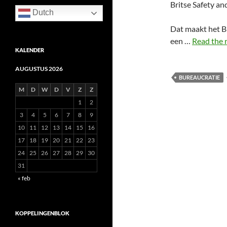
Britse Safety a
Dutch
Dat maakt het Br
een …
Read the 
KALENDER
AUGUSTUS 2026
BUREAUCRATIE
M
D
W
D
V
Z
Z
1
2
3
4
5
6
7
8
9
10
11
12
13
14
15
16
17
18
19
20
21
22
23
24
25
26
27
28
29
30
31
« feb
KOPPELINGENBLOK