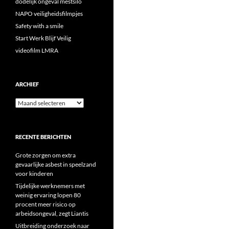
dodelijk ongeval mestsilo
NAPO veiligheidsfilmpjes
Safety with a smile
Start Werk Blijf Veilig
videofilm LMRA
ARCHIEF
Archief
RECENTE BERICHTEN
Grote zorgen om extra
gevaarlijke asbest in speelzand
voor kinderen
Tijdelijke werknemers met
weinig ervaring lopen 80
procent meer risico op
arbeidsongeval, zegt Liantis
Uitbreiding onderzoek naar