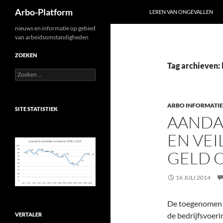
Zoeken
Arbo-Platform
LEREN VAN ONGEVALLEN
Ga
nieuws en informatie op gebied
van arbeidsomstandigheden
naar
de
ZOEKEN
inhoud
Tag archieven:
Zoeken
naar:
ARBO INFORMATIE
SITE STATISTIEK
AANDA
EN VEI
GELD 
16 JULI 2014
De toegenomen a
de bedrijfsvoeri
VERTALER