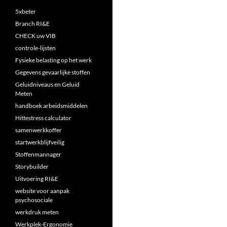
5xbeter
Branch RI&E
CHECK uw VIB
controle-lijsten
Fysieke belasting op het werk
Gegevens gevaarlijke stoffen
Geluidniveaus en Geluid
Meten
handboek arbeidsmiddelen
Hittestress calculator
samenwerkkoffer
startwerkblijfveilig
Stoffenmannager
Storybuilder
Uitvoering RI&E
website voor aanpak
psychosociale
werkdruk meten
Werkplek-Ergonomie