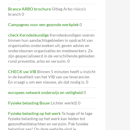
Brance ARBO brochure
Úitleg Arbo risico’s
branch 0
Campagnes voor een gezonde werkplek
0
check Kerndeskundige
Kerndeskundigen voeren
binnen hun aandachtsgebieden in opdracht van
organisaties onderzoeken uit, geven advies en
ondersteunen organisaties en medewerkers. Ze
zijn gespecialiseerd in de verschillende gebieden
rond preventie, arbo en verzuim. 0
CHECK uw VIB
Binnen 5 minuten heeft u inzicht
in de kwaliteit van het VIB van uw leverancier.
En vraagt u om een nieuwe, als dat nodig is. 0
europees netwerk onderwijs en veiligheid
0
Fysieke belasting Bouw
Lichter werk(t) 0
Fysieke belasting op het werk
Te hoge of te lage
fysieke belasting op het werk kan leiden tot
gezondheidsklachten en verzuim. Pak fysieke
belasting aan! Op deze website vind je