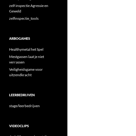
zelf inspectie Agressie en
Geweld
zelfinspectie_tools
ARBOGAMES
Healthymetal het Spel
Mestgassen laat je niet
verrassen
Veiligheidsgame voor
uitzendkracht
LEERBEDRIJVEN
stage/leerbedrijven
VIDEOCLIPS