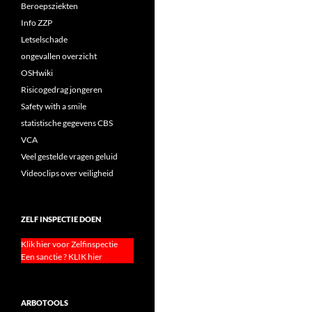
Beroepsziekten
Info ZZP
Letselschade
ongevallen overzicht
OSHwiki
Risicogedrag jongeren
Safety with a smile
statistische gegevens CBS
VCA
Veel gestelde vragen geluid
Videoclips over veiligheid
ZELF INSPECTIE DOEN
Klik hier voor Zelfinspectie
Een sanctie ? KLIK hier
ARBOTOOLS