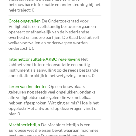
betrouwbare informatie en ondersteuning bij het
hele traject: 0
Grote ongevallen
De Onderzoeksraad voor
Veiligheid is een zelfstandig bestuursorgaan en
opereert onafhankelijk van de Nederlandse
overheid en andere partijen. De Raad besluit zelf
welke voorvallen en onderwerpen worden
onderzocht. 0
Internetconsultatie ARBO regelgeving
Het
kabinet vindt internetconsultatie een nuttig
instrument als aanvulling op de reeds bestaande
consultatiepraktijk in het wetgevingsproces. 0
Leren van Incidenten
Op een bouwplaats
gebeuren nog steeds veel ongelukken, ondanks
alle veiligheidsmaatregelen die we met elkaar
hebben afgesproken. Wat ging er mis? Hoe is het
opgelost? Het antwoord op deze vragen vindt u
hier. 0
Machinerichtlijn
De Machinerichtlijn is een
Europese wet die eisen bevat waaraan machines
bestemd voor de Europese markt moeten