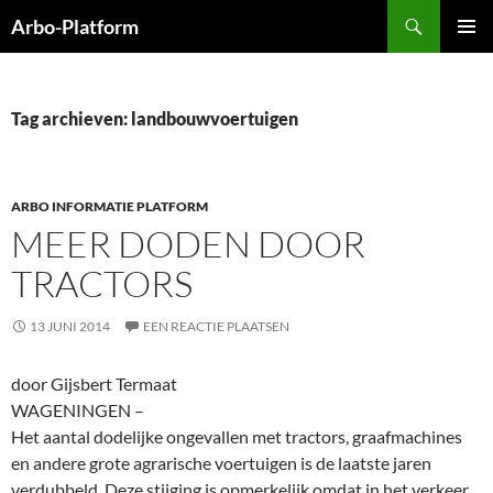
Ga
Zoeken
Arbo-Platform
naar
PRIMAI
de
MENU
inhoud
Tag archieven: landbouwvoertuigen
ARBO INFORMATIE PLATFORM
MEER DODEN DOOR
TRACTORS
13 JUNI 2014
EEN REACTIE PLAATSEN
door Gijsbert Termaat
WAGENINGEN –
Het aantal dodelijke ongevallen met tractors, graafmachines
en andere grote agrarische voertuigen is de laatste jaren
verdubbeld. Deze stijging is opmerkelijk omdat in het verkeer