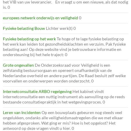
het VIB van uw leverancier. En vraagt u om een nieuwe, als dat nodig
is. 0
europees netwerk onderwijs en veiligheid
0
Fysieke belasting Bouw
Lichter werk(t) 0
Fysieke belasting op het werk
Te hoge of te lage fysieke belasting op
het werk kan leiden tot gezondheidsklachten en verzuim. Pak fysieke
belasting aan! Op deze website vind je betrouwbare informatie en
ondersteuning bij het hele traject: 0
Grote ongevallen
De Onderzoeksraad voor Veiligheid is een
zelfstandig bestuursorgaan en opereert onafhankelijk van de
Nederlandse overheid en andere partijen. De Raad besluit zelf welke
voorvallen en onderwerpen worden onderzocht. 0
Internetconsultatie ARBO regelgeving
Het kabinet vindt
internetconsultatie een nuttig instrument als aanvulling op de reeds
bestaande consultatiepraktijk in het wetgevingsproces. 0
Leren van Incidenten
Op een bouwplaats gebeuren nog steeds veel
ongelukken, ondanks alle veiligheidsmaatregelen die we met elkaar
hebben afgesproken. Wat ging er mis? Hoe is het opgelost? Het
antwoord op deze vragen vindt u hier. 0