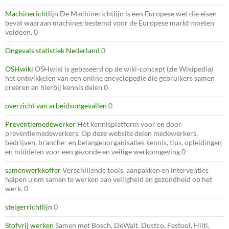
Machinerichtlijn
De Machinerichtlijn is een Europese wet die eisen
bevat waaraan machines bestemd voor de Europese markt moeten
voldoen. 0
Ongevals statistiek Nederland
0
OSHwiki
OSHwiki is gebaseerd op de wiki-concept (zie Wikipedia)
het ontwikkelen van een online encyclopedie die gebruikers samen
creëren en hierbij kennis delen 0
overzicht van arbeidsongevallen
0
Preventiemedewerker
Hét kennisplatform voor en door
preventiemedewerkers. Op deze website delen medewerkers,
bedrijven, branche- en belangenorganisaties kennis, tips, opleidingen
en middelen voor een gezonde en veilige werkomgeving 0
samenwerkkoffer
Verschillende tools, aanpakken en interventies
helpen u om samen te werken aan veiligheid en gezondheid op het
werk. 0
steigerrichtlijn
0
Stofvrij werken
Samen met Bosch, DeWalt, Dustco, Festool, Hilti,