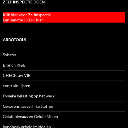
ZELF INSPECTIE DOEN
Klik hier voor Zelfinspectie
Een sanctie ? KLIK hier
ARBOTOOLS
5xbeter
Branch RI&E
CHECK uw VIB
controle-lijsten
Fysieke belasting op het werk
Gegevens gevaarlijke stoffen
Geluidniveaus en Geluid Meten
handboek arbeidsmiddelen