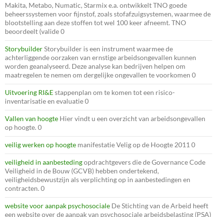
Makita, Metabo, Numatic, Starmix e.a. ontwikkelt TNO goede
beheerssystemen voor fijnstof, zoals stofafzuigsystemen, waarmee de
blootstelling aan deze stoffen tot wel 100 keer afneemt. TNO
beoordeelt (valide 0
Storybuilder
Storybuilder is een instrument waarmee de
achterliggende oorzaken van ernstige arbeidsongevallen kunnen
worden geanalyseerd. Deze analyse kan bedrijven helpen om
maatregelen te nemen om dergelijke ongevallen te voorkomen 0
Uitvoering RI&E
stappenplan om te komen tot een risico-
inventarisatie en evaluatie 0
Vallen van hoogte
Hier vindt u een overzicht van arbeidsongevallen
op hoogte. 0
veilig werken op hoogte
manifestatie Velig op de Hoogte 2011 0
veiligheid in aanbesteding
opdrachtgevers die de Governance Code
Veiligheid in de Bouw (GCVB) hebben ondertekend,
veiligheidsbewustzijn als verplichting op in aanbestedingen en
contracten. 0
website voor aanpak psychosociale
De Stichting van de Arbeid heeft
een website over de aanpak van psychosociale arbeidsbelasting (PSA)