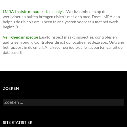
LMRA Laatste minuut risico analyse
Werkzaamheden op de
werkvloer en buiten brengen risico’s met zich mee. Deze LMRA app
helpt u de risico’s om u heen te analyseren voordat u met het werk
begint. 0
Veiligheidsinspectie
Easytoinspect maakt inspecties, controles en
audits eenvoudig. Controleer direct op locatie met deze app. Ontvang
het rapport in de email. Analyseer periodiek alle rapporten vanuit de
database. 0
ZOEKEN
Zoeken
naar:
SITE STATISTIEK