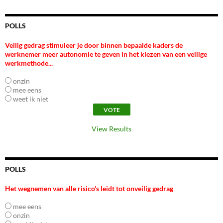
POLLS
Veilig gedrag stimuleer je door binnen bepaalde kaders de
werknemer meer autonomie te geven in het kiezen van een veilige
werkmethode...
onzin
mee eens
weet ik niet
View Results
POLLS
Het wegnemen van alle risico's leidt tot onveilig gedrag
mee eens
onzin