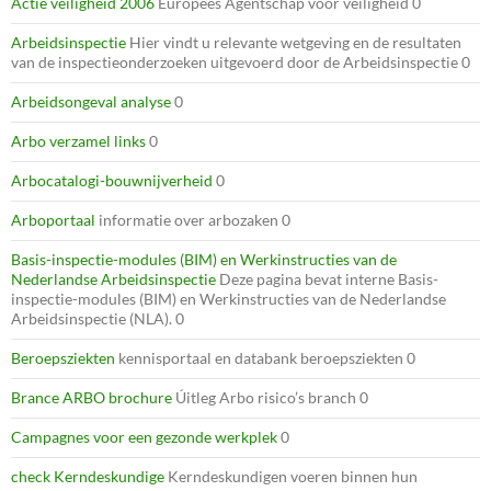
Actie veiligheid 2006
Europees Agentschap voor veiligheid 0
Arbeidsinspectie
Hier vindt u relevante wetgeving en de resultaten
van de inspectieonderzoeken uitgevoerd door de Arbeidsinspectie 0
Arbeidsongeval analyse
0
Arbo verzamel links
0
Arbocatalogi-bouwnijverheid
0
Arboportaal
informatie over arbozaken 0
Basis-inspectie-modules (BIM) en Werkinstructies van de
Nederlandse Arbeidsinspectie
Deze pagina bevat interne Basis-
inspectie-modules (BIM) en Werkinstructies van de Nederlandse
Arbeidsinspectie (NLA). 0
Beroepsziekten
kennisportaal en databank beroepsziekten 0
Brance ARBO brochure
Úitleg Arbo risico’s branch 0
Campagnes voor een gezonde werkplek
0
check Kerndeskundige
Kerndeskundigen voeren binnen hun