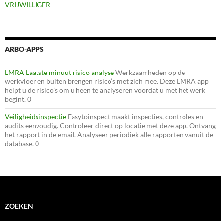
VRIJWILLIGER
ARBO-APPS
LMRA Laatste minuut risico analyse
Werkzaamheden op de
werkvloer en buiten brengen risico’s met zich mee. Deze LMRA app
helpt u de risico’s om u heen te analyseren voordat u met het werk
begint. 0
Veiligheidsinspectie
Easytoinspect maakt inspecties, controles en
audits eenvoudig. Controleer direct op locatie met deze app. Ontvang
het rapport in de email. Analyseer periodiek alle rapporten vanuit de
database. 0
ZOEKEN