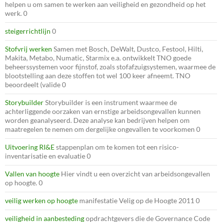
helpen u om samen te werken aan veiligheid en gezondheid op het
werk. 0
steigerrichtlijn
0
Stofvrij werken
Samen met Bosch, DeWalt, Dustco, Festool, Hilti,
Makita, Metabo, Numatic, Starmix e.a. ontwikkelt TNO goede
beheerssystemen voor fijnstof, zoals stofafzuigsystemen, waarmee de
blootstelling aan deze stoffen tot wel 100 keer afneemt. TNO
beoordeelt (valide 0
Storybuilder
Storybuilder is een instrument waarmee de
achterliggende oorzaken van ernstige arbeidsongevallen kunnen
worden geanalyseerd. Deze analyse kan bedrijven helpen om
maatregelen te nemen om dergelijke ongevallen te voorkomen 0
Uitvoering RI&E
stappenplan om te komen tot een risico-
inventarisatie en evaluatie 0
Vallen van hoogte
Hier vindt u een overzicht van arbeidsongevallen
op hoogte. 0
veilig werken op hoogte
manifestatie Velig op de Hoogte 2011 0
veiligheid in aanbesteding
opdrachtgevers die de Governance Code