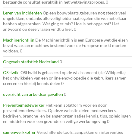
bestaande consultatiepraktijk in het wetgevingsproces. 0
Leren van Incidenten
Op een bouwplaats gebeuren nog steeds veel
ongelukken, ondanks alle veiligheidsmaatregelen die we met elkaar
hebben afgesproken. Wat ging er mis? Hoe is het opgelost? Het
antwoord op deze vragen vindt u hier. 0
Machinerichtlijn
De Machinerichtlijn is een Europese wet die eisen
bevat waaraan machines bestemd voor de Europese markt moeten
voldoen. 0
Ongevals statistiek Nederland
0
OSHwiki
OSHwiki is gebaseerd op de wiki-concept (zie Wikipedia)
het ontwikkelen van een online encyclopedie die gebruikers samen
creëren en hierbij kennis delen 0
overzicht van arbeidsongevallen
0
Preventiemedewerker
Hét kennisplatform voor en door
preventiemedewerkers. Op deze website delen medewerkers,
bedrijven, branche- en belangenorganisaties kennis, tips, opleidingen
en middelen voor een gezonde en veilige werkomgeving 0
samenwerkkoffer
Verschillende tools, aanpakken en interventies