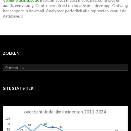
Veiligheidsinspectie
Easytoinspect maakt inspecties, controles en
audits eenvoudig. Controleer direct op locatie met deze app. Ontvang
het rapport in de email. Analyseer periodiek alle rapporten vanuit de
database. 0
ZOEKEN
Zoeken
naar:
SITE STATISTIEK