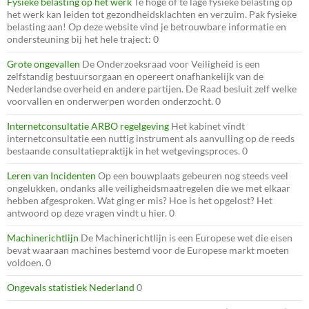
Fysieke belasting op het werk
Te hoge of te lage fysieke belasting op
het werk kan leiden tot gezondheidsklachten en verzuim. Pak fysieke
belasting aan! Op deze website vind je betrouwbare informatie en
ondersteuning bij het hele traject: 0
Grote ongevallen
De Onderzoeksraad voor Veiligheid is een
zelfstandig bestuursorgaan en opereert onafhankelijk van de
Nederlandse overheid en andere partijen. De Raad besluit zelf welke
voorvallen en onderwerpen worden onderzocht. 0
Internetconsultatie ARBO regelgeving
Het kabinet vindt
internetconsultatie een nuttig instrument als aanvulling op de reeds
bestaande consultatiepraktijk in het wetgevingsproces. 0
Leren van Incidenten
Op een bouwplaats gebeuren nog steeds veel
ongelukken, ondanks alle veiligheidsmaatregelen die we met elkaar
hebben afgesproken. Wat ging er mis? Hoe is het opgelost? Het
antwoord op deze vragen vindt u hier. 0
Machinerichtlijn
De Machinerichtlijn is een Europese wet die eisen
bevat waaraan machines bestemd voor de Europese markt moeten
voldoen. 0
Ongevals statistiek Nederland
0