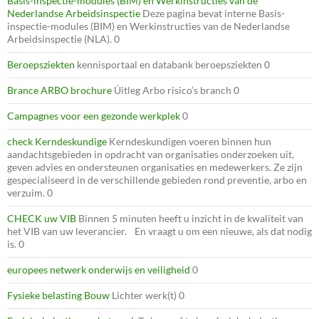
Basis-inspectie-modules (BIM) en Werkinstructies van de
Nederlandse Arbeidsinspectie
Deze pagina bevat interne Basis-
inspectie-modules (BIM) en Werkinstructies van de Nederlandse
Arbeidsinspectie (NLA). 0
Beroepsziekten
kennisportaal en databank beroepsziekten 0
Brance ARBO brochure
Úitleg Arbo risico’s branch 0
Campagnes voor een gezonde werkplek
0
check Kerndeskundige
Kerndeskundigen voeren binnen hun
aandachtsgebieden in opdracht van organisaties onderzoeken uit,
geven advies en ondersteunen organisaties en medewerkers. Ze zijn
gespecialiseerd in de verschillende gebieden rond preventie, arbo en
verzuim. 0
CHECK uw VIB
Binnen 5 minuten heeft u inzicht in de kwaliteit van
het VIB van uw leverancier. En vraagt u om een nieuwe, als dat nodig
is. 0
europees netwerk onderwijs en veiligheid
0
Fysieke belasting Bouw
Lichter werk(t) 0