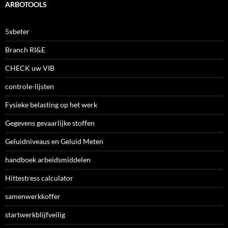
ARBOTOOLS
5xbeter
Branch RI&E
CHECK uw VIB
controle-lijsten
Fysieke belasting op het werk
Gegevens gevaarlijke stoffen
Geluidniveaus en Geluid Meten
handboek arbeidsmiddelen
Hittestress calculator
samenwerkkoffer
startwerkblijfveilig