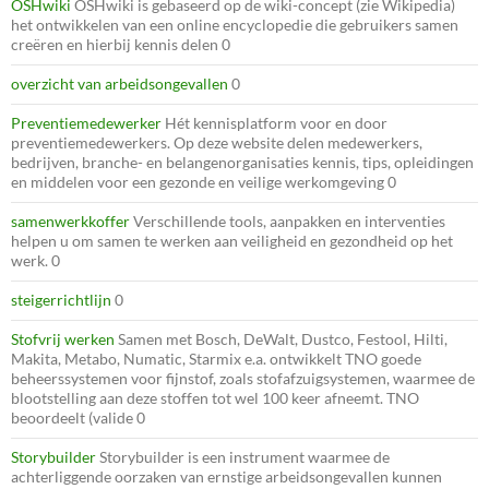
OSHwiki
OSHwiki is gebaseerd op de wiki-concept (zie Wikipedia)
het ontwikkelen van een online encyclopedie die gebruikers samen
creëren en hierbij kennis delen 0
overzicht van arbeidsongevallen
0
Preventiemedewerker
Hét kennisplatform voor en door
preventiemedewerkers. Op deze website delen medewerkers,
bedrijven, branche- en belangenorganisaties kennis, tips, opleidingen
en middelen voor een gezonde en veilige werkomgeving 0
samenwerkkoffer
Verschillende tools, aanpakken en interventies
helpen u om samen te werken aan veiligheid en gezondheid op het
werk. 0
steigerrichtlijn
0
Stofvrij werken
Samen met Bosch, DeWalt, Dustco, Festool, Hilti,
Makita, Metabo, Numatic, Starmix e.a. ontwikkelt TNO goede
beheerssystemen voor fijnstof, zoals stofafzuigsystemen, waarmee de
blootstelling aan deze stoffen tot wel 100 keer afneemt. TNO
beoordeelt (valide 0
Storybuilder
Storybuilder is een instrument waarmee de
achterliggende oorzaken van ernstige arbeidsongevallen kunnen