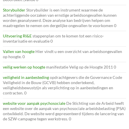
Storybuilder
Storybuilder is een instrument waarmee de
achterliggende oorzaken van ernstige arbeidsongevallen kunnen
worden geanalyseerd. Deze analyse kan bedrijven helpen om
maatregelen te nemen om dergelijke ongevallen te voorkomen 0
Uitvoering RI&E
stappenplan om te komen tot een risico-
inventarisatie en evaluatie 0
Vallen van hoogte
Hier vindt u een overzicht van arbeidsongevallen
op hoogte. 0
veilig werken op hoogte
manifestatie Velig op de Hoogte 2011 0
veiligheid in aanbesteding
opdrachtgevers die de Governance Code
Veiligheid in de Bouw (GCVB) hebben ondertekend,
veiligheidsbewustzijn als verplichting op in aanbestedingen en
contracten. 0
website voor aanpak psychosociale
De Stichting van de Arbeid heeft
een website over de aanpak van psychosociale arbeidsbelasting (PSA)
ontwikkeld. De website werd gepresenteerd tijdens de lancering van
de SZW-campagne tegen werkstress. 0