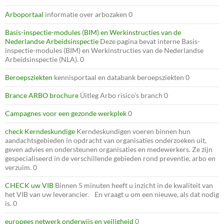
Arboportaal
informatie over arbozaken 0
Basis-inspectie-modules (BIM) en Werkinstructies van de
Nederlandse Arbeidsinspectie
Deze pagina bevat interne Basis-
inspectie-modules (BIM) en Werkinstructies van de Nederlandse
Arbeidsinspectie (NLA). 0
Beroepsziekten
kennisportaal en databank beroepsziekten 0
Brance ARBO brochure
Úitleg Arbo risico’s branch 0
Campagnes voor een gezonde werkplek
0
check Kerndeskundige
Kerndeskundigen voeren binnen hun
aandachtsgebieden in opdracht van organisaties onderzoeken uit,
geven advies en ondersteunen organisaties en medewerkers. Ze zijn
gespecialiseerd in de verschillende gebieden rond preventie, arbo en
verzuim. 0
CHECK uw VIB
Binnen 5 minuten heeft u inzicht in de kwaliteit van
het VIB van uw leverancier. En vraagt u om een nieuwe, als dat nodig
is. 0
europees netwerk onderwijs en veiligheid
0