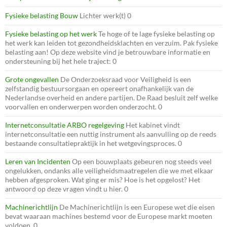
Fysieke belasting Bouw
Lichter werk(t) 0
Fysieke belasting op het werk
Te hoge of te lage fysieke belasting op
het werk kan leiden tot gezondheidsklachten en verzuim. Pak fysieke
belasting aan! Op deze website vind je betrouwbare informatie en
ondersteuning bij het hele traject: 0
Grote ongevallen
De Onderzoeksraad voor Veiligheid is een
zelfstandig bestuursorgaan en opereert onafhankelijk van de
Nederlandse overheid en andere partijen. De Raad besluit zelf welke
voorvallen en onderwerpen worden onderzocht. 0
Internetconsultatie ARBO regelgeving
Het kabinet vindt
internetconsultatie een nuttig instrument als aanvulling op de reeds
bestaande consultatiepraktijk in het wetgevingsproces. 0
Leren van Incidenten
Op een bouwplaats gebeuren nog steeds veel
ongelukken, ondanks alle veiligheidsmaatregelen die we met elkaar
hebben afgesproken. Wat ging er mis? Hoe is het opgelost? Het
antwoord op deze vragen vindt u hier. 0
Machinerichtlijn
De Machinerichtlijn is een Europese wet die eisen
bevat waaraan machines bestemd voor de Europese markt moeten
voldoen. 0