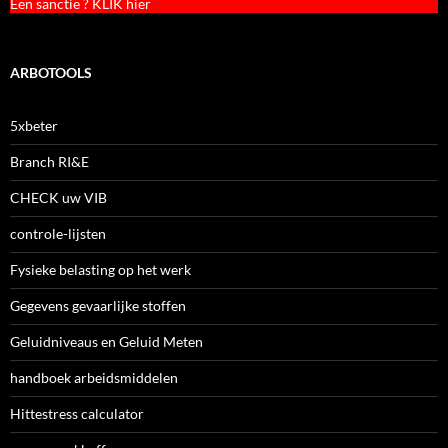
Een sanctie ? KLIK hier
ARBOTOOLS
5xbeter
Branch RI&E
CHECK uw VIB
controle-lijsten
Fysieke belasting op het werk
Gegevens gevaarlijke stoffen
Geluidniveaus en Geluid Meten
handboek arbeidsmiddelen
Hittestress calculator