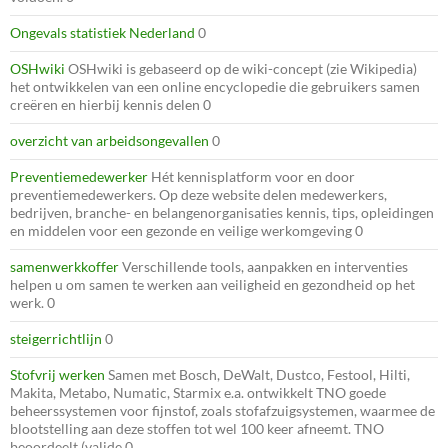
Ongevals statistiek Nederland
0
OSHwiki
OSHwiki is gebaseerd op de wiki-concept (zie Wikipedia)
het ontwikkelen van een online encyclopedie die gebruikers samen
creëren en hierbij kennis delen 0
overzicht van arbeidsongevallen
0
Preventiemedewerker
Hét kennisplatform voor en door
preventiemedewerkers. Op deze website delen medewerkers,
bedrijven, branche- en belangenorganisaties kennis, tips, opleidingen
en middelen voor een gezonde en veilige werkomgeving 0
samenwerkkoffer
Verschillende tools, aanpakken en interventies
helpen u om samen te werken aan veiligheid en gezondheid op het
werk. 0
steigerrichtlijn
0
Stofvrij werken
Samen met Bosch, DeWalt, Dustco, Festool, Hilti,
Makita, Metabo, Numatic, Starmix e.a. ontwikkelt TNO goede
beheerssystemen voor fijnstof, zoals stofafzuigsystemen, waarmee de
blootstelling aan deze stoffen tot wel 100 keer afneemt. TNO
beoordeelt (valide 0