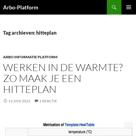
Ga
Zoeken
Arbo-Platform
naar
PRIMAI
de
MENU
inhoud
Tag archieven: hitteplan
ARBO INFORMATIE PLATFORM
WERKEN IN DE WARMTE?
ZO MAAK JE EEN
HITTEPLAN
13 JUNI 2023
1 REACTIE