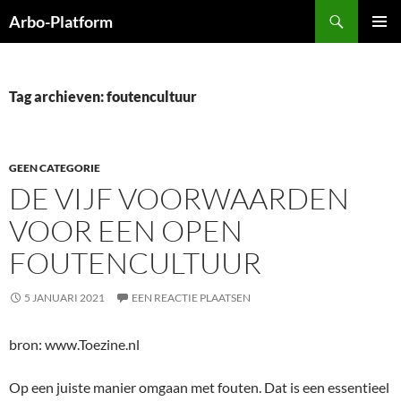
Ga
Zoeken
Arbo-Platform
naar
PRIMAI
de
MENU
inhoud
Tag archieven: foutencultuur
GEEN CATEGORIE
DE VIJF VOORWAARDEN
VOOR EEN OPEN
FOUTENCULTUUR
5 JANUARI 2021
EEN REACTIE PLAATSEN
bron: www.Toezine.nl
Op een juiste manier omgaan met fouten. Dat is een essentieel