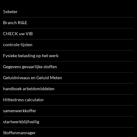
5xbeter
Branch RI&E
CHECK uw VIB
controle-lijsten
Fysieke belasting op het werk
Gegevens gevaarlijke stoffen
Geluidniveaus en Geluid Meten
handboek arbeidsmiddelen
Hittestress calculator
samenwerkkoffer
startwerkblijfveilig
Stoffenmannager