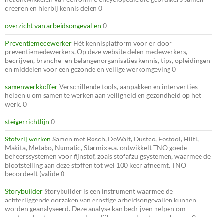
creëren en hierbij kennis delen 0
overzicht van arbeidsongevallen
0
Preventiemedewerker
Hét kennisplatform voor en door
preventiemedewerkers. Op deze website delen medewerkers,
bedrijven, branche- en belangenorganisaties kennis, tips, opleidingen
en middelen voor een gezonde en veilige werkomgeving 0
samenwerkkoffer
Verschillende tools, aanpakken en interventies
helpen u om samen te werken aan veiligheid en gezondheid op het
werk. 0
steigerrichtlijn
0
Stofvrij werken
Samen met Bosch, DeWalt, Dustco, Festool, Hilti,
Makita, Metabo, Numatic, Starmix e.a. ontwikkelt TNO goede
beheerssystemen voor fijnstof, zoals stofafzuigsystemen, waarmee de
blootstelling aan deze stoffen tot wel 100 keer afneemt. TNO
beoordeelt (valide 0
Storybuilder
Storybuilder is een instrument waarmee de
achterliggende oorzaken van ernstige arbeidsongevallen kunnen
worden geanalyseerd. Deze analyse kan bedrijven helpen om