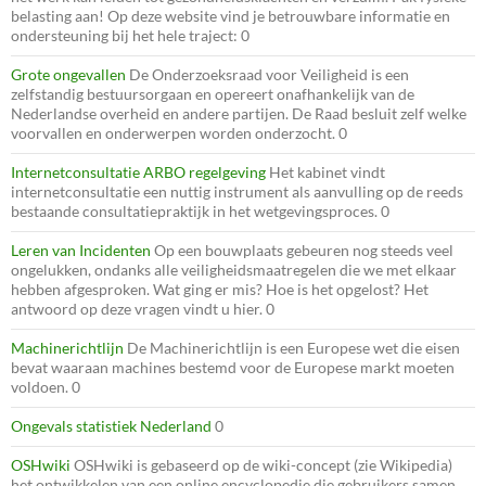
belasting aan! Op deze website vind je betrouwbare informatie en
ondersteuning bij het hele traject: 0
Grote ongevallen
De Onderzoeksraad voor Veiligheid is een
zelfstandig bestuursorgaan en opereert onafhankelijk van de
Nederlandse overheid en andere partijen. De Raad besluit zelf welke
voorvallen en onderwerpen worden onderzocht. 0
Internetconsultatie ARBO regelgeving
Het kabinet vindt
internetconsultatie een nuttig instrument als aanvulling op de reeds
bestaande consultatiepraktijk in het wetgevingsproces. 0
Leren van Incidenten
Op een bouwplaats gebeuren nog steeds veel
ongelukken, ondanks alle veiligheidsmaatregelen die we met elkaar
hebben afgesproken. Wat ging er mis? Hoe is het opgelost? Het
antwoord op deze vragen vindt u hier. 0
Machinerichtlijn
De Machinerichtlijn is een Europese wet die eisen
bevat waaraan machines bestemd voor de Europese markt moeten
voldoen. 0
Ongevals statistiek Nederland
0
OSHwiki
OSHwiki is gebaseerd op de wiki-concept (zie Wikipedia)
het ontwikkelen van een online encyclopedie die gebruikers samen