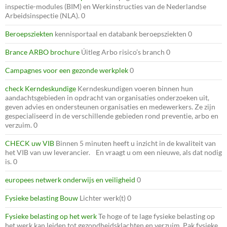
inspectie-modules (BIM) en Werkinstructies van de Nederlandse
Arbeidsinspectie (NLA). 0
Beroepsziekten
kennisportaal en databank beroepsziekten 0
Brance ARBO brochure
Úitleg Arbo risico’s branch 0
Campagnes voor een gezonde werkplek
0
check Kerndeskundige
Kerndeskundigen voeren binnen hun
aandachtsgebieden in opdracht van organisaties onderzoeken uit,
geven advies en ondersteunen organisaties en medewerkers. Ze zijn
gespecialiseerd in de verschillende gebieden rond preventie, arbo en
verzuim. 0
CHECK uw VIB
Binnen 5 minuten heeft u inzicht in de kwaliteit van
het VIB van uw leverancier. En vraagt u om een nieuwe, als dat nodig
is. 0
europees netwerk onderwijs en veiligheid
0
Fysieke belasting Bouw
Lichter werk(t) 0
Fysieke belasting op het werk
Te hoge of te lage fysieke belasting op
het werk kan leiden tot gezondheidsklachten en verzuim. Pak fysieke