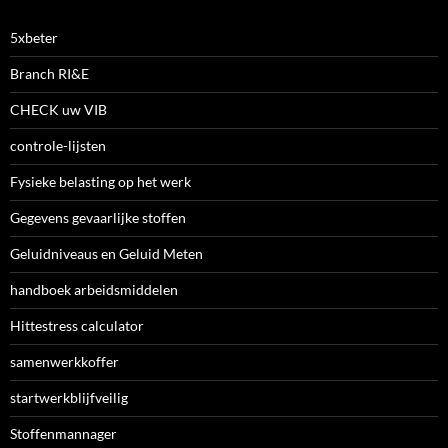
5xbeter
Branch RI&E
CHECK uw VIB
controle-lijsten
Fysieke belasting op het werk
Gegevens gevaarlijke stoffen
Geluidniveaus en Geluid Meten
handboek arbeidsmiddelen
Hittestress calculator
samenwerkkoffer
startwerkblijfveilig
Stoffenmannager