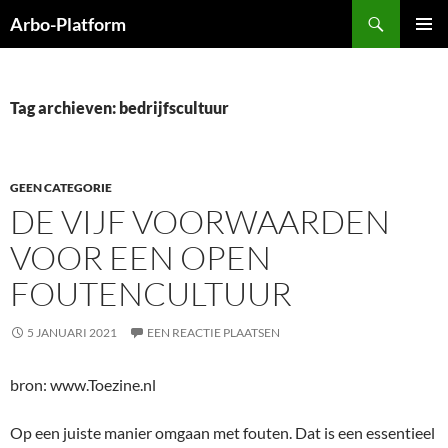
Ga
Zoeken
Arbo-Platform
naar
PRIMAI
de
MENU
inhoud
Tag archieven: bedrijfscultuur
GEEN CATEGORIE
DE VIJF VOORWAARDEN
VOOR EEN OPEN
FOUTENCULTUUR
5 JANUARI 2021
EEN REACTIE PLAATSEN
bron: www.Toezine.nl
Op een juiste manier omgaan met fouten. Dat is een essentieel