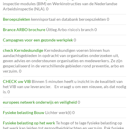
inspectie-modules (BIM) en Werkinstructies van de Nederlandse
Arbeidsinspectie (NLA). 0
Beroepsziekten
kennisportaal en databank beroepsziekten 0
Brance ARBO brochure
Úitleg Arbo risico’s branch 0
Campagnes voor een gezonde werkplek
0
check Kerndeskundige
Kerndeskundigen voeren binnen hun
aandachtsgebieden in opdracht van organisaties onderzoeken uit,
geven advies en ondersteunen organisaties en medewerkers. Ze zijn
gespecialiseerd in de verschillende gebieden rond preventie, arbo en
verzuim. 0
CHECK uw VIB
Binnen 5 minuten heeft u inzicht in de kwaliteit van
het VIB van uw leverancier. En vraagt u om een nieuwe, als dat nodig
is. 0
europees netwerk onderwijs en veiligheid
0
Fysieke belasting Bouw
Lichter werk(t) 0
Fysieke belasting op het werk
Te hoge of te lage fysieke belasting op
het werk kan leiden tot gezondheidsklachten en verzuim. Pak fysieke