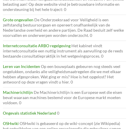
belasting aan! Op deze website vind je betrouwbare informatie en
ondersteuning bij het hele traject: 0
Grote ongevallen
De Onderzoeksraad voor Veiligheid is een
zelfstandig bestuursorgaan en opereert onafhankelijk van de
Nederlandse overheid en andere partijen. De Raad besluit zelf welke
voorvallen en onderwerpen worden onderzocht. 0
Internetconsultatie ARBO regelgeving
Het kabinet vindt
internetconsultatie een nuttig instrument als aanvulling op de reeds
bestaande consultatiepraktijk in het wetgevingsproces. 0
Leren van Incidenten
Op een bouwplaats gebeuren nog steeds veel
ongelukken, ondanks alle veiligheidsmaatregelen die we met elkaar
hebben afgesproken. Wat ging er mis? Hoe is het opgelost? Het
antwoord op deze vragen vindt u hier. 0
Machinerichtlijn
De Machinerichtlijn is een Europese wet die eisen
bevat waaraan machines bestemd voor de Europese markt moeten
voldoen. 0
Ongevals statistiek Nederland
0
OSHwiki
OSHwiki is gebaseerd op de wiki-concept (zie Wikipedia)
het ontwikkelen van een online encyclopedie die gebruikers samen