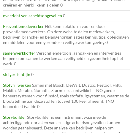
creëren en hierbij kennis delen 0
overzicht van arbeidsongevallen
0
Preventiemedewerker
Hét kennisplatform voor en door
preventiemedewerkers. Op deze website delen medewerkers,
bedrijven, branche- en belangenorganisaties kennis, tips, opleidingen
en middelen voor een gezonde en veilige werkomgeving 0
samenwerkkoffer
Verschillende tools, aanpakken en interventies
helpen u om samen te werken aan veiligheid en gezondheid op het
werk. 0
steigerrichtlijn
0
Stofvrij werken
Samen met Bosch, DeWalt, Dustco, Festool, Hilti,
Makita, Metabo, Numatic, Starmix e.a. ontwikkelt TNO goede
beheerssystemen voor fijnstof, zoals stofafzuigsystemen, waarmee de
blootstelling aan deze stoffen tot wel 100 keer afneemt. TNO
beoordeelt (valide 0
Storybuilder
Storybuilder is een instrument waarmee de
achterliggende oorzaken van ernstige arbeidsongevallen kunnen
worden geanalyseerd. Deze analyse kan bedrijven helpen om