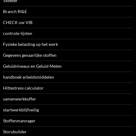
5xbeter
Branch RI&E
CHECK uw VIB
controle-lijsten
Fysieke belasting op het werk
Gegevens gevaarlijke stoffen
Geluidniveaus en Geluid Meten
handboek arbeidsmiddelen
Hittestress calculator
samenwerkkoffer
startwerkblijfveilig
Stoffenmannager
Storybuilder