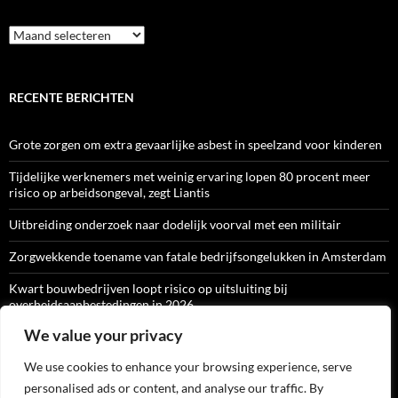
Archief
RECENTE BERICHTEN
Grote zorgen om extra gevaarlijke asbest in speelzand voor kinderen
Tijdelijke werknemers met weinig ervaring lopen 80 procent meer
risico op arbeidsongeval, zegt Liantis
Uitbreiding onderzoek naar dodelijk voorval met een militair
Zorgwekkende toename van fatale bedrijfsongelukken in Amsterdam
Kwart bouwbedrijven loopt risico op uitsluiting bij
overheidsaanbestedingen in 2026
We value your privacy
We use cookies to enhance your browsing experience, serve
ARBO-CATALOGI
personalised ads or content, and analyse our traffic. By