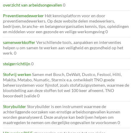
overzicht van arbeidsongevallen
0
Preventiemedewerker
Hét kennisplatform voor en door
preventiemedewerkers. Op deze website delen medewerkers,
bedrijven, branche- en belangenorganisaties kennis, tips, opleidingen
en middelen voor een gezonde en veilige werkomgeving 0
samenwerkkoffer
Verschillende tools, aanpakken en interventies
helpen u om samen te werken aan veiligheid en gezondheid op het
werk. 0
steigerrichtlijn
0
Stofvrij werken
Samen met Bosch, DeWalt, Dustco, Festool, Hilti,
Makita, Metabo, Numatic, Starmix e.a. ontwikkelt TNO goede
beheerssystemen voor fijnstof, zoals stofafzuigsystemen, waarmee de
blootstelling aan deze stoffen tot wel 100 keer afneemt. TNO
beoordeelt (valide 0
Storybuilder
Storybuilder is een instrument waarmee de
achterliggende oorzaken van ernstige arbeidsongevallen kunnen
worden geanalyseerd. Deze analyse kan bedrijven helpen om
maatregelen te nemen om dergelijke ongevallen te voorkomen 0