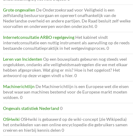
Grote ongevallen
De Onderzoeksraad voor Veiligheid is een
zelfstandig bestuursorgaan en opereert onafhankelijk van de
Nederlandse overheid en andere partijen. De Raad besluit zelf welke
voorvallen en onderwerpen worden onderzocht. 0
Internetconsultatie ARBO regelgeving
Het kabinet vindt
internetconsultatie een nuttig instrument als aanvulling op de reeds
bestaande consultatiepraktijk in het wetgevingsproces. 0
Leren van Incidenten
Op een bouwplaats gebeuren nog steeds veel
ongelukken, ondanks alle veiligheidsmaatregelen die we met elkaar
hebben afgesproken. Wat ging er mis? Hoe is het opgelost? Het
antwoord op deze vragen vindt u hier. 0
Machinerichtlijn
De Machinerichtlijn is een Europese wet die eisen
bevat waaraan machines bestemd voor de Europese markt moeten
voldoen. 0
Ongevals statistiek Nederland
0
OSHwiki
OSHwiki is gebaseerd op de wiki-concept (zie Wikipedia)
het ontwikkelen van een online encyclopedie die gebruikers samen
creëren en hierbij kennis delen 0