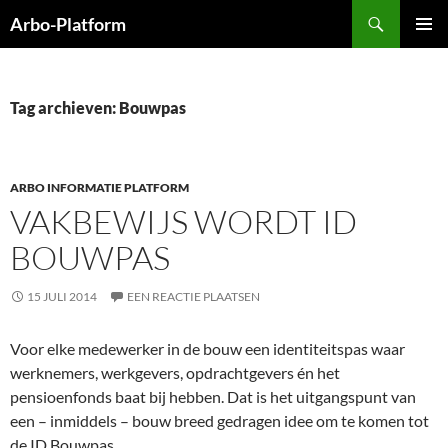
Ga
Zoeken
Arbo-Platform
naar
PRIMAI
de
MENU
inhoud
Tag archieven: Bouwpas
ARBO INFORMATIE PLATFORM
VAKBEWIJS WORDT ID
BOUWPAS
15 JULI 2014
EEN REACTIE PLAATSEN
Voor elke medewerker in de bouw een identiteitspas waar
werknemers, werkgevers, opdrachtgevers én het
pensioenfonds baat bij hebben. Dat is het uitgangspunt van
een – inmiddels – bouw breed gedragen idee om te komen tot
de ID Bouwpas.