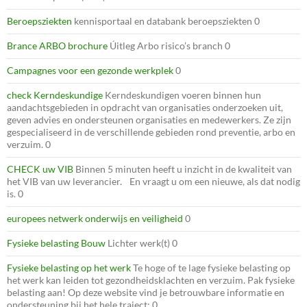
Beroepsziekten
kennisportaal en databank beroepsziekten 0
Brance ARBO brochure
Úitleg Arbo risico’s branch 0
Campagnes voor een gezonde werkplek
0
check Kerndeskundige
Kerndeskundigen voeren binnen hun
aandachtsgebieden in opdracht van organisaties onderzoeken uit,
geven advies en ondersteunen organisaties en medewerkers. Ze zijn
gespecialiseerd in de verschillende gebieden rond preventie, arbo en
verzuim. 0
CHECK uw VIB
Binnen 5 minuten heeft u inzicht in de kwaliteit van
het VIB van uw leverancier. En vraagt u om een nieuwe, als dat nodig
is. 0
europees netwerk onderwijs en veiligheid
0
Fysieke belasting Bouw
Lichter werk(t) 0
Fysieke belasting op het werk
Te hoge of te lage fysieke belasting op
het werk kan leiden tot gezondheidsklachten en verzuim. Pak fysieke
belasting aan! Op deze website vind je betrouwbare informatie en
ondersteuning bij het hele traject: 0