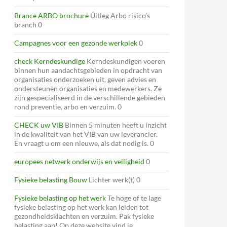
Brance ARBO brochure
Úitleg Arbo risico’s
branch 0
Campagnes voor een gezonde werkplek
0
check Kerndeskundige
Kerndeskundigen voeren
binnen hun aandachtsgebieden in opdracht van
organisaties onderzoeken uit, geven advies en
ondersteunen organisaties en medewerkers. Ze
zijn gespecialiseerd in de verschillende gebieden
rond preventie, arbo en verzuim. 0
CHECK uw VIB
Binnen 5 minuten heeft u inzicht
in de kwaliteit van het VIB van uw leverancier.
En vraagt u om een nieuwe, als dat nodig is. 0
europees netwerk onderwijs en veiligheid
0
Fysieke belasting Bouw
Lichter werk(t) 0
Fysieke belasting op het werk
Te hoge of te lage
fysieke belasting op het werk kan leiden tot
gezondheidsklachten en verzuim. Pak fysieke
belasting aan! Op deze website vind je