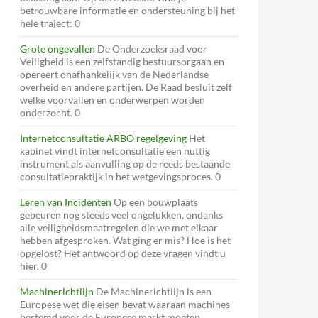
betrouwbare informatie en ondersteuning bij het
hele traject: 0
Grote ongevallen
De Onderzoeksraad voor
Veiligheid is een zelfstandig bestuursorgaan en
opereert onafhankelijk van de Nederlandse
overheid en andere partijen. De Raad besluit zelf
welke voorvallen en onderwerpen worden
onderzocht. 0
Internetconsultatie ARBO regelgeving
Het
kabinet vindt internetconsultatie een nuttig
instrument als aanvulling op de reeds bestaande
consultatiepraktijk in het wetgevingsproces. 0
Leren van Incidenten
Op een bouwplaats
gebeuren nog steeds veel ongelukken, ondanks
alle veiligheidsmaatregelen die we met elkaar
hebben afgesproken. Wat ging er mis? Hoe is het
opgelost? Het antwoord op deze vragen vindt u
hier. 0
Machinerichtlijn
De Machinerichtlijn is een
Europese wet die eisen bevat waaraan machines
bestemd voor de Europese markt moeten