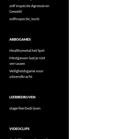
zelf inspectie Agressie en
Geweld
zelfinspectie_tools
ARBOGAMES
Healthymetal het Spel
Mestgassen laat je niet
verrassen
Veiligheidsgame voor
uitzendkracht
LEERBEDRIJVEN
stage/leerbedrijven
VIDEOCLIPS