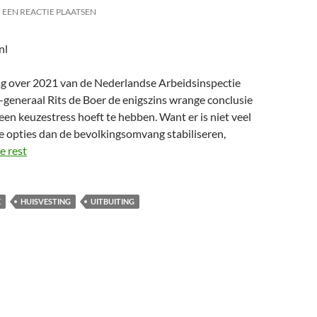
EEN REACTIE PLAATSEN
nl
lag over 2021 van de Nederlandse Arbeidsinspectie
-generaal Rits de Boer de enigszins wrange conclusie
en keuzestress hoeft te hebben. Want er is niet veel
e opties dan de bevolkingsomvang stabiliseren,
e rest
E
HUISVESTING
UITBUITING