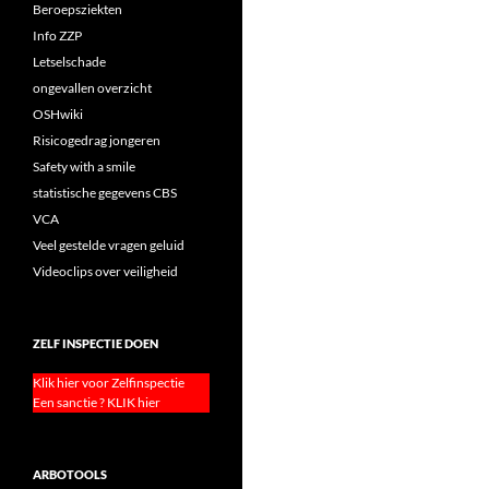
Beroepsziekten
Info ZZP
Letselschade
ongevallen overzicht
OSHwiki
Risicogedrag jongeren
Safety with a smile
statistische gegevens CBS
VCA
Veel gestelde vragen geluid
Videoclips over veiligheid
ZELF INSPECTIE DOEN
Klik hier voor Zelfinspectie
Een sanctie ? KLIK hier
ARBOTOOLS