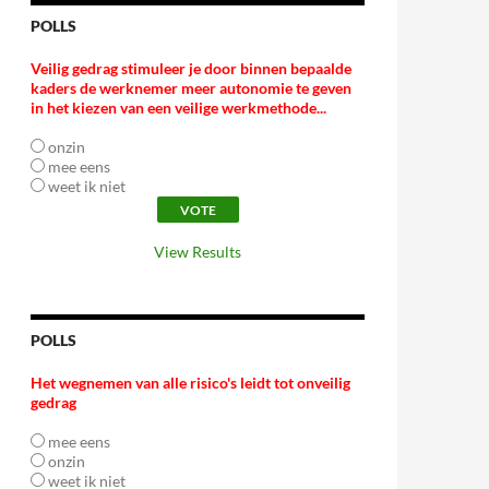
POLLS
Veilig gedrag stimuleer je door binnen bepaalde
kaders de werknemer meer autonomie te geven
in het kiezen van een veilige werkmethode...
onzin
mee eens
weet ik niet
View Results
POLLS
Het wegnemen van alle risico's leidt tot onveilig
gedrag
mee eens
onzin
weet ik niet