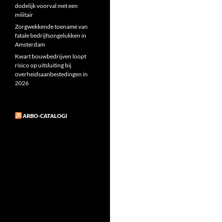
dodelijk voorval met een
militair
Zorgwekkende toename van
fatale bedrijfsongelukken in
Amsterdam
Kwart bouwbedrijven loopt
risico op uitsluiting bij
overheidsaanbestedingen in
2026
ARBO-CATALOGI