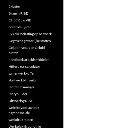
5xbeter
Branch RI&E
CHECK uw VIB
controle-lijsten
Fysieke belasting op het werk
Gegevens gevaarlijke stoffen
Geluidniveaus en Geluid
Meten
handboek arbeidsmiddelen
Hittestress calculator
samenwerkkoffer
startwerkblijfveilig
Stoffenmannager
Storybuilder
Uitvoering RI&E
website voor aanpak
psychosociale
werkdruk meten
Werkplek-Ergonomie