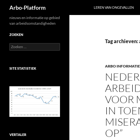
Zoeken
Arbo-Platform
LEREN VAN ONGEVALLEN
Ga
nieuws en informatie op gebied
van arbeidsomstandigheden
naar
de
ZOEKEN
inhoud
Tag archieven:
Zoeken
naar:
ARBO INFORMATIE
SITE STATISTIEK
NEDER
ARBEID
VOOR 
IN TO
MISER
OP”
VERTALER