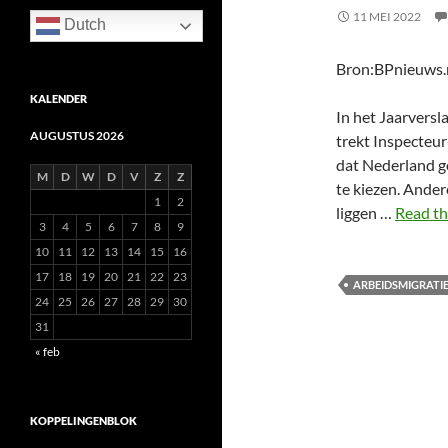
11 MEI 2022
Dutch
Bron:BPnieuws.
KALENDER
In het Jaarvers
AUGUSTUS 2026
trekt Inspecteur
dat Nederland ge
M
D
W
D
V
Z
Z
te kiezen. Ander
1
2
liggen …
Read th
3
4
5
6
7
8
9
10
11
12
13
14
15
16
17
18
19
20
21
22
23
ARBEIDSMIGRATI
24
25
26
27
28
29
30
31
« feb
KOPPELINGENBLOK