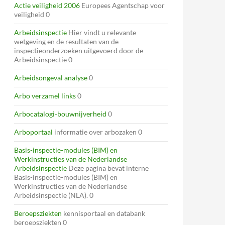
Actie veiligheid 2006
Europees Agentschap voor
veiligheid 0
Arbeidsinspectie
Hier vindt u relevante
wetgeving en de resultaten van de
inspectieonderzoeken uitgevoerd door de
Arbeidsinspectie 0
Arbeidsongeval analyse
0
Arbo verzamel links
0
Arbocatalogi-bouwnijverheid
0
Arboportaal
informatie over arbozaken 0
Basis-inspectie-modules (BIM) en
Werkinstructies van de Nederlandse
Arbeidsinspectie
Deze pagina bevat interne
Basis-inspectie-modules (BIM) en
Werkinstructies van de Nederlandse
Arbeidsinspectie (NLA). 0
Beroepsziekten
kennisportaal en databank
beroepsziekten 0