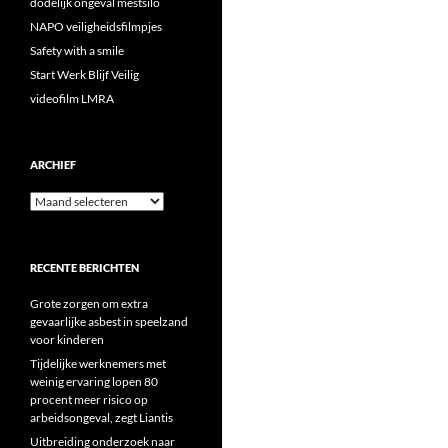
dodelijk ongeval mestsilo
NAPO veiligheidsfilmpjes
Safety with a smile
Start Werk Blijf Veilig
videofilm LMRA
ARCHIEF
Archief
RECENTE BERICHTEN
Grote zorgen om extra
gevaarlijke asbest in speelzand
voor kinderen
Tijdelijke werknemers met
weinig ervaring lopen 80
procent meer risico op
arbeidsongeval, zegt Liantis
Uitbreiding onderzoek naar