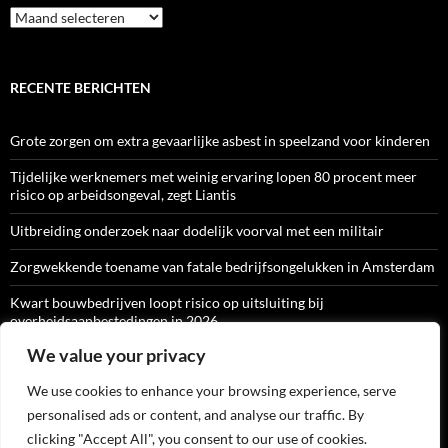
Archief
RECENTE BERICHTEN
Grote zorgen om extra gevaarlijke asbest in speelzand voor kinderen
Tijdelijke werknemers met weinig ervaring lopen 80 procent meer
risico op arbeidsongeval, zegt Liantis
Uitbreiding onderzoek naar dodelijk voorval met een militair
Zorgwekkende toename van fatale bedrijfsongelukken in Amsterdam
Kwart bouwbedrijven loopt risico op uitsluiting bij
overheidsaanbestedingen in 2026
We value your privacy
We use cookies to enhance your browsing experience, serve
ARBO-CATALOGI
personalised ads or content, and analyse our traffic. By
clicking "Accept All", you consent to our use of cookies.