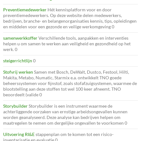
Preventiemedewerker
Hét kennisplatform voor en door
preventiemedewerkers. Op deze website delen medewerkers,
bedrijven, branche- en belangenorganisaties kennis, tips, opleidingen
en middelen voor een gezonde en veilige werkomgeving 0
samenwerkkoffer
Verschillende tools, aanpakken en interventies
helpen u om samen te werken aan veiligheid en gezondheid op het
werk. 0
steigerrichtlijn
0
Stofvrij werken
Samen met Bosch, DeWalt, Dustco, Festool, Hilti,
Makita, Metabo, Numatic, Starmix e.a. ontwikkelt TNO goede
beheerssystemen voor fijnstof, zoals stofafzuigsystemen, waarmee de
blootstelling aan deze stoffen tot wel 100 keer afneemt. TNO
beoordeelt (valide 0
Storybuilder
Storybuilder is een instrument waarmee de
achterliggende oorzaken van ernstige arbeidsongevallen kunnen
worden geanalyseerd. Deze analyse kan bedrijven helpen om
maatregelen te nemen om dergelijke ongevallen te voorkomen 0
Uitvoering RI&E
stappenplan om te komen tot een risico-
inventarisatie en evaluatie 0