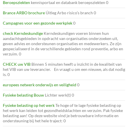
Beroepsziekten
kennisportaal en databank beroepsziekten 0
Brance ARBO brochure
Úitleg Arbo risico’s branch 0
Campagnes voor een gezonde werkplek
0
check Kerndeskundige
Kerndeskundigen voeren binnen hun
aandachtsgebieden in opdracht van organisaties onderzoeken uit,
geven advies en ondersteunen organisaties en medewerkers. Ze zijn
gespecialiseerd in de verschillende gebieden rond preventie, arbo en
verzuim. 0
CHECK uw VIB
Binnen 5 minuten heeft u inzicht in de kwaliteit van
het VIB van uw leverancier. En vraagt u om een nieuwe, als dat nodig
is. 0
europees netwerk onderwijs en veiligheid
0
Fysieke belasting Bouw
Lichter werk(t) 0
Fysieke belasting op het werk
Te hoge of te lage fysieke belasting op
het werk kan leiden tot gezondheidsklachten en verzuim. Pak fysieke
belasting aan! Op deze website vind je betrouwbare informatie en
ondersteuning bij het hele traject: 0