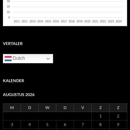
VERTALER
Dutch
KALENDER
AUGUSTUS 2026
M
D
W
D
V
Z
Z
1
2
3
4
5
6
7
8
9