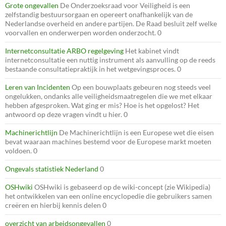
Grote ongevallen
De Onderzoeksraad voor Veiligheid is een
zelfstandig bestuursorgaan en opereert onafhankelijk van de
Nederlandse overheid en andere partijen. De Raad besluit zelf welke
voorvallen en onderwerpen worden onderzocht. 0
Internetconsultatie ARBO regelgeving
Het kabinet vindt
internetconsultatie een nuttig instrument als aanvulling op de reeds
bestaande consultatiepraktijk in het wetgevingsproces. 0
Leren van Incidenten
Op een bouwplaats gebeuren nog steeds veel
ongelukken, ondanks alle veiligheidsmaatregelen die we met elkaar
hebben afgesproken. Wat ging er mis? Hoe is het opgelost? Het
antwoord op deze vragen vindt u hier. 0
Machinerichtlijn
De Machinerichtlijn is een Europese wet die eisen
bevat waaraan machines bestemd voor de Europese markt moeten
voldoen. 0
Ongevals statistiek Nederland
0
OSHwiki
OSHwiki is gebaseerd op de wiki-concept (zie Wikipedia)
het ontwikkelen van een online encyclopedie die gebruikers samen
creëren en hierbij kennis delen 0
overzicht van arbeidsongevallen
0