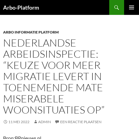
Ga
Zoeken
Arbo-Platform
naar
PRIMAI
de
MENU
inhoud
ARBO INFORMATIE PLATFORM
NEDERLANDSE
ARBEIDSINSPECTIE:
“KEUZE VOOR MEER
MIGRATIE LEVERT IN
TOENEMENDE MATE
MISERABELE
WOONSITUATIES OP”
11 MEI 2022
ADMIN
EEN REACTIE PLAATSEN
Bron:BPnieuws.nl