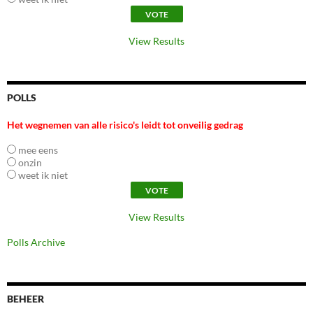
View Results
POLLS
Het wegnemen van alle risico's leidt tot onveilig gedrag
mee eens
onzin
weet ik niet
View Results
Polls Archive
BEHEER