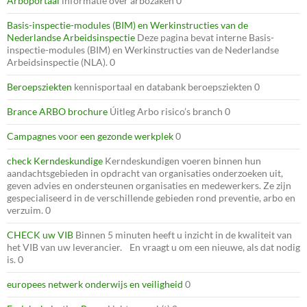
Arboportaal
informatie over arbozaken 0
Basis-inspectie-modules (BIM) en Werkinstructies van de
Nederlandse Arbeidsinspectie
Deze pagina bevat interne Basis-
inspectie-modules (BIM) en Werkinstructies van de Nederlandse
Arbeidsinspectie (NLA). 0
Beroepsziekten
kennisportaal en databank beroepsziekten 0
Brance ARBO brochure
Úitleg Arbo risico’s branch 0
Campagnes voor een gezonde werkplek
0
check Kerndeskundige
Kerndeskundigen voeren binnen hun
aandachtsgebieden in opdracht van organisaties onderzoeken uit,
geven advies en ondersteunen organisaties en medewerkers. Ze zijn
gespecialiseerd in de verschillende gebieden rond preventie, arbo en
verzuim. 0
CHECK uw VIB
Binnen 5 minuten heeft u inzicht in de kwaliteit van
het VIB van uw leverancier. En vraagt u om een nieuwe, als dat nodig
is. 0
europees netwerk onderwijs en veiligheid
0