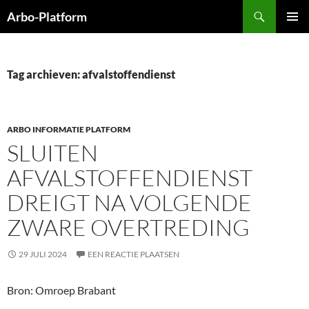
Ga
Zoeken
Arbo-Platform
naar
PRIMAI
de
MENU
inhoud
Tag archieven: afvalstoffendienst
ARBO INFORMATIE PLATFORM
SLUITEN
AFVALSTOFFENDIENST
DREIGT NA VOLGENDE
ZWARE OVERTREDING
29 JULI 2024
EEN REACTIE PLAATSEN
Bron: Omroep Brabant