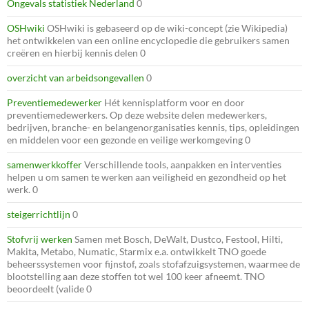
Ongevals statistiek Nederland
0
OSHwiki
OSHwiki is gebaseerd op de wiki-concept (zie Wikipedia)
het ontwikkelen van een online encyclopedie die gebruikers samen
creëren en hierbij kennis delen 0
overzicht van arbeidsongevallen
0
Preventiemedewerker
Hét kennisplatform voor en door
preventiemedewerkers. Op deze website delen medewerkers,
bedrijven, branche- en belangenorganisaties kennis, tips, opleidingen
en middelen voor een gezonde en veilige werkomgeving 0
samenwerkkoffer
Verschillende tools, aanpakken en interventies
helpen u om samen te werken aan veiligheid en gezondheid op het
werk. 0
steigerrichtlijn
0
Stofvrij werken
Samen met Bosch, DeWalt, Dustco, Festool, Hilti,
Makita, Metabo, Numatic, Starmix e.a. ontwikkelt TNO goede
beheerssystemen voor fijnstof, zoals stofafzuigsystemen, waarmee de
blootstelling aan deze stoffen tot wel 100 keer afneemt. TNO
beoordeelt (valide 0