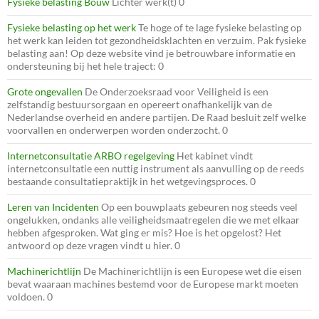
Fysieke belasting Bouw
Lichter werk(t) 0
Fysieke belasting op het werk
Te hoge of te lage fysieke belasting op
het werk kan leiden tot gezondheidsklachten en verzuim. Pak fysieke
belasting aan! Op deze website vind je betrouwbare informatie en
ondersteuning bij het hele traject: 0
Grote ongevallen
De Onderzoeksraad voor Veiligheid is een
zelfstandig bestuursorgaan en opereert onafhankelijk van de
Nederlandse overheid en andere partijen. De Raad besluit zelf welke
voorvallen en onderwerpen worden onderzocht. 0
Internetconsultatie ARBO regelgeving
Het kabinet vindt
internetconsultatie een nuttig instrument als aanvulling op de reeds
bestaande consultatiepraktijk in het wetgevingsproces. 0
Leren van Incidenten
Op een bouwplaats gebeuren nog steeds veel
ongelukken, ondanks alle veiligheidsmaatregelen die we met elkaar
hebben afgesproken. Wat ging er mis? Hoe is het opgelost? Het
antwoord op deze vragen vindt u hier. 0
Machinerichtlijn
De Machinerichtlijn is een Europese wet die eisen
bevat waaraan machines bestemd voor de Europese markt moeten
voldoen. 0