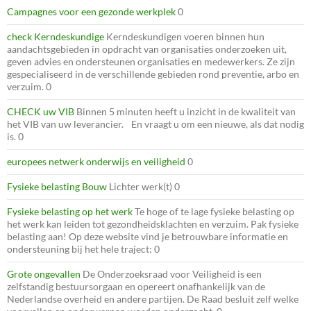
Campagnes voor een gezonde werkplek
0
check Kerndeskundige
Kerndeskundigen voeren binnen hun
aandachtsgebieden in opdracht van organisaties onderzoeken uit,
geven advies en ondersteunen organisaties en medewerkers. Ze zijn
gespecialiseerd in de verschillende gebieden rond preventie, arbo en
verzuim. 0
CHECK uw VIB
Binnen 5 minuten heeft u inzicht in de kwaliteit van
het VIB van uw leverancier. En vraagt u om een nieuwe, als dat nodig
is. 0
europees netwerk onderwijs en veiligheid
0
Fysieke belasting Bouw
Lichter werk(t) 0
Fysieke belasting op het werk
Te hoge of te lage fysieke belasting op
het werk kan leiden tot gezondheidsklachten en verzuim. Pak fysieke
belasting aan! Op deze website vind je betrouwbare informatie en
ondersteuning bij het hele traject: 0
Grote ongevallen
De Onderzoeksraad voor Veiligheid is een
zelfstandig bestuursorgaan en opereert onafhankelijk van de
Nederlandse overheid en andere partijen. De Raad besluit zelf welke