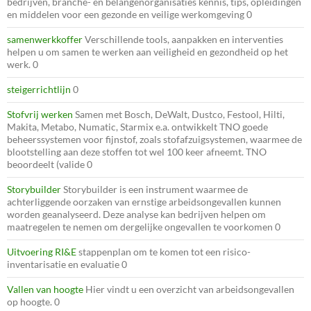
bedrijven, branche- en belangenorganisaties kennis, tips, opleidingen
en middelen voor een gezonde en veilige werkomgeving 0
samenwerkkoffer
Verschillende tools, aanpakken en interventies
helpen u om samen te werken aan veiligheid en gezondheid op het
werk. 0
steigerrichtlijn
0
Stofvrij werken
Samen met Bosch, DeWalt, Dustco, Festool, Hilti,
Makita, Metabo, Numatic, Starmix e.a. ontwikkelt TNO goede
beheerssystemen voor fijnstof, zoals stofafzuigsystemen, waarmee de
blootstelling aan deze stoffen tot wel 100 keer afneemt. TNO
beoordeelt (valide 0
Storybuilder
Storybuilder is een instrument waarmee de
achterliggende oorzaken van ernstige arbeidsongevallen kunnen
worden geanalyseerd. Deze analyse kan bedrijven helpen om
maatregelen te nemen om dergelijke ongevallen te voorkomen 0
Uitvoering RI&E
stappenplan om te komen tot een risico-
inventarisatie en evaluatie 0
Vallen van hoogte
Hier vindt u een overzicht van arbeidsongevallen
op hoogte. 0