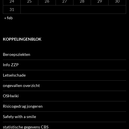
24
25
26
27
28
29
30
31
« feb
KOPPELINGENBLOK
Beroepsziekten
Info ZZP
Letselschade
ongevallen overzicht
OSHwiki
Risicogedrag jongeren
Safety with a smile
statistische gegevens CBS