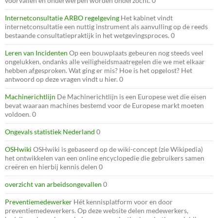
voorvallen en onderwerpen worden onderzocht. 0
Internetconsultatie ARBO regelgeving
Het kabinet vindt
internetconsultatie een nuttig instrument als aanvulling op de reeds
bestaande consultatiepraktijk in het wetgevingsproces. 0
Leren van Incidenten
Op een bouwplaats gebeuren nog steeds veel
ongelukken, ondanks alle veiligheidsmaatregelen die we met elkaar
hebben afgesproken. Wat ging er mis? Hoe is het opgelost? Het
antwoord op deze vragen vindt u hier. 0
Machinerichtlijn
De Machinerichtlijn is een Europese wet die eisen
bevat waaraan machines bestemd voor de Europese markt moeten
voldoen. 0
Ongevals statistiek Nederland
0
OSHwiki
OSHwiki is gebaseerd op de wiki-concept (zie Wikipedia)
het ontwikkelen van een online encyclopedie die gebruikers samen
creëren en hierbij kennis delen 0
overzicht van arbeidsongevallen
0
Preventiemedewerker
Hét kennisplatform voor en door
preventiemedewerkers. Op deze website delen medewerkers,