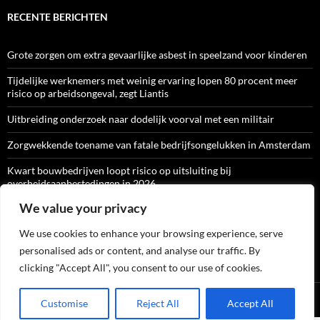
RECENTE BERICHTEN
Grote zorgen om extra gevaarlijke asbest in speelzand voor kinderen
Tijdelijke werknemers met weinig ervaring lopen 80 procent meer
risico op arbeidsongeval, zegt Liantis
Uitbreiding onderzoek naar dodelijk voorval met een militair
Zorgwekkende toename van fatale bedrijfsongelukken in Amsterdam
Kwart bouwbedrijven loopt risico op uitsluiting bij
overheidsaanbestedingen in 2026
We value your privacy
We use cookies to enhance your browsing experience, serve
ARBO-CATALOGI
personalised ads or content, and analyse our traffic. By
clicking "Accept All", you consent to our use of cookies.
Ondersteund door WordPress
Customise
Reject All
Accept All