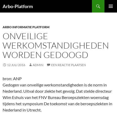
Ga
Zoeken
Arbo-Platform
naar
PRIMAI
de
MENU
inhoud
ARBO INFORMATIE PLATFORM
ONVEILIGE
WERKOMSTANDIGHEDEN
WORDEN GEDOOGD
12 JULI 2016
ADMIN
EEN REACTIE PLAATSEN
bron: ANP
Gedogen van onveilige werkomstandigheden is de norm in
Nederland. Uitval door ziekte het gevolg. Dat stelde directeur
Wim Eshuis van het FNV Bureau Beroepsziekten woensdag
tijdens het symposium De toekomst van de beroepsziekten in
Nederland in Utrecht.