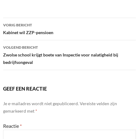
Bericht
VORIG BERICHT
navigatie
Kabinet wil ZZP-pensioen
VOLGEND BERICHT
Zwolse school krijgt boete van Inspectie voor nalatigheid bij
bedrijfsongeval
GEEF EEN REACTIE
Je e-mailadres wordt niet gepubliceerd.
Vereiste velden zijn
gemarkeerd met
*
Reactie
*