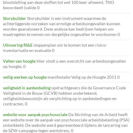
blootstelling aan deze stoffen tot wel 100 keer afneemt. TNO
beoordeelt (valide 0
Storybuilder
Storybuilder is een instrument waarmee de
achterliggende oorzaken van ernstige arbeidsongevallen kunnen
worden geanalyseerd. Deze analyse kan bedrijven helpen om
maatregelen te nemen om dergelijke ongevallen te voorkomen 0
Uitvoering RI&E
stappenplan om te komen tot een risico-
inventarisatie en evaluatie 0
Vallen van hoogte
Hier vindt u een overzicht van arbeidsongevallen
op hoogte. 0
veilig werken op hoogte
manifestatie Velig op de Hoogte 2011 0
veiligheid in aanbesteding
opdrachtgevers die de Governance Code
Veiligheid in de Bouw (GCVB) hebben ondertekend,
veiligheidsbewustzijn als verplichting op in aanbestedingen en
contracten. 0
website voor aanpak psychosociale
De Stichting van de Arbeid heeft
een website over de aanpak van psychosociale arbeidsbelasting (PSA)
ontwikkeld. De website werd gepresenteerd tijdens de lancering van
de SZW-campagne tegen werkstress. 0