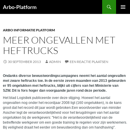
Ga
Zoeken
Arbo-Platform
naar
PRIMAI
de
MENU
inhoud
ARBO INFORMATIE PLATFORM
MEER ONGEVALLEN MET
HEFTRUCKS
30 SEPTEMBER 2013
ADMIN
EEN REACTIE PLAATSEN
Ondanks diverse bewustwordingscampagnes neemt het aantal ongevallen
met zware heftrucks toe. In de eerste zeven maanden van 2013 gebeurden
er 95 ongelukken met heftrucks, blijkt uit cijfers van het Ministerie van
SZW. Dit is fors hoger dan voorgaande jaren rond deze periode.
Het blad Logistiek publiceerde over deze stijging. Hoewel het aantal
ongevallen nog onder het recordjaar 2008 ligt (160 ongelukken), is de kans
groot dat het record dit jaar wordt gebroken.Een woordvoerder van minister
Asscher legt de verantwoordelijkheid voor het terugdringen van het aantal
ongelukken bij de werkgevers: "Het is de verantwoordelijkheid van de
betreffende werkgever om een goede training te regelen voor zijn werknemers.
Bij veiligheid draait het eerder om bewustwording dan om handhaving".