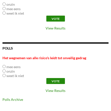
onzin
mee eens
weet ik niet
View Results
POLLS
Het wegnemen van alle risico's leidt tot onveilig gedrag
mee eens
onzin
weet ik niet
View Results
Polls Archive