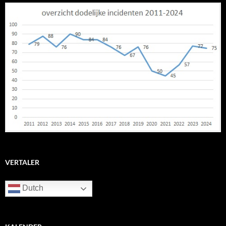
VERTALER
Dutch