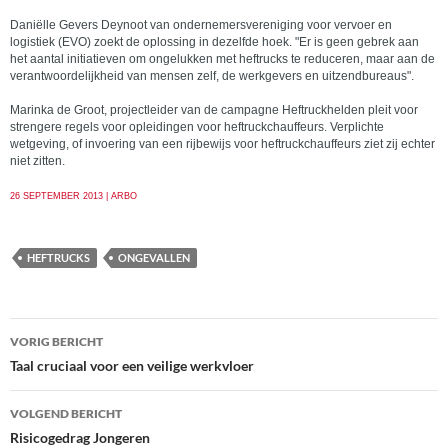
Daniëlle Gevers Deynoot van ondernemersvereniging voor vervoer en
logistiek (EVO) zoekt de oplossing in dezelfde hoek. "Er is geen gebrek aan
het aantal initiatieven om ongelukken met heftrucks te reduceren, maar aan de
verantwoordelijkheid van mensen zelf, de werkgevers en uitzendbureaus".
Marinka de Groot, projectleider van de campagne Heftruckhelden pleit voor
strengere regels voor opleidingen voor heftruckchauffeurs. Verplichte
wetgeving, of invoering van een rijbewijs voor heftruckchauffeurs ziet zij echter
niet zitten.
26 SEPTEMBER 2013 | ARBO
HEFTRUCKS
ONGEVALLEN
Bericht
VORIG BERICHT
navigatie
Taal cruciaal voor een veilige werkvloer
VOLGEND BERICHT
Risicogedrag Jongeren