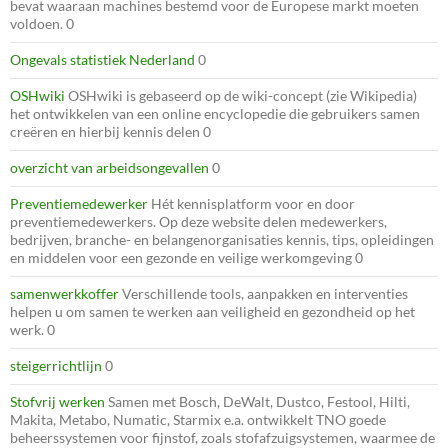
bevat waaraan machines bestemd voor de Europese markt moeten
voldoen. 0
Ongevals statistiek Nederland
0
OSHwiki
OSHwiki is gebaseerd op de wiki-concept (zie Wikipedia)
het ontwikkelen van een online encyclopedie die gebruikers samen
creëren en hierbij kennis delen 0
overzicht van arbeidsongevallen
0
Preventiemedewerker
Hét kennisplatform voor en door
preventiemedewerkers. Op deze website delen medewerkers,
bedrijven, branche- en belangenorganisaties kennis, tips, opleidingen
en middelen voor een gezonde en veilige werkomgeving 0
samenwerkkoffer
Verschillende tools, aanpakken en interventies
helpen u om samen te werken aan veiligheid en gezondheid op het
werk. 0
steigerrichtlijn
0
Stofvrij werken
Samen met Bosch, DeWalt, Dustco, Festool, Hilti,
Makita, Metabo, Numatic, Starmix e.a. ontwikkelt TNO goede
beheerssystemen voor fijnstof, zoals stofafzuigsystemen, waarmee de