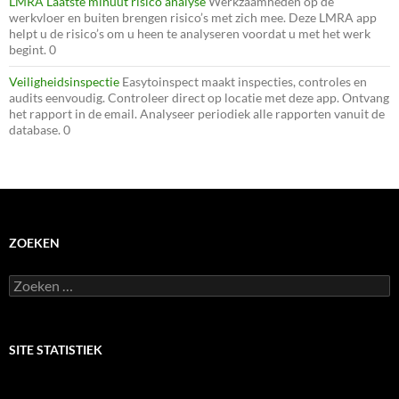
LMRA Laatste minuut risico analyse
Werkzaamheden op de
werkvloer en buiten brengen risico’s met zich mee. Deze LMRA app
helpt u de risico’s om u heen te analyseren voordat u met het werk
begint. 0
Veiligheidsinspectie
Easytoinspect maakt inspecties, controles en
audits eenvoudig. Controleer direct op locatie met deze app. Ontvang
het rapport in de email. Analyseer periodiek alle rapporten vanuit de
database. 0
ZOEKEN
Zoeken
naar:
SITE STATISTIEK