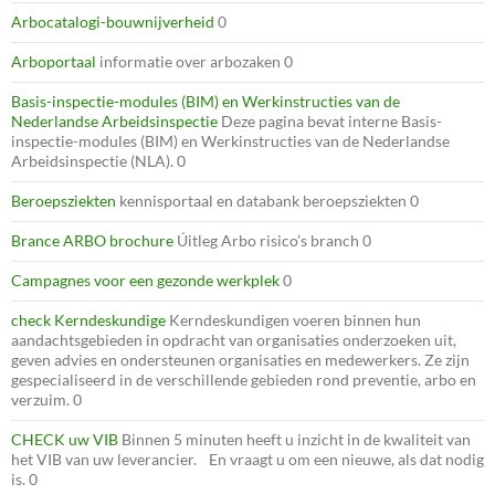
Arbocatalogi-bouwnijverheid
0
Arboportaal
informatie over arbozaken 0
Basis-inspectie-modules (BIM) en Werkinstructies van de
Nederlandse Arbeidsinspectie
Deze pagina bevat interne Basis-
inspectie-modules (BIM) en Werkinstructies van de Nederlandse
Arbeidsinspectie (NLA). 0
Beroepsziekten
kennisportaal en databank beroepsziekten 0
Brance ARBO brochure
Úitleg Arbo risico’s branch 0
Campagnes voor een gezonde werkplek
0
check Kerndeskundige
Kerndeskundigen voeren binnen hun
aandachtsgebieden in opdracht van organisaties onderzoeken uit,
geven advies en ondersteunen organisaties en medewerkers. Ze zijn
gespecialiseerd in de verschillende gebieden rond preventie, arbo en
verzuim. 0
CHECK uw VIB
Binnen 5 minuten heeft u inzicht in de kwaliteit van
het VIB van uw leverancier. En vraagt u om een nieuwe, als dat nodig
is. 0