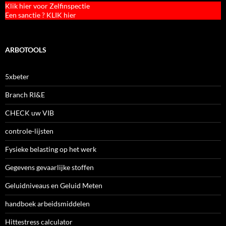
Klik hier voor Zelfinspectie
Een sanctie ? KLIK hier
ARBOTOOLS
5xbeter
Branch RI&E
CHECK uw VIB
controle-lijsten
Fysieke belasting op het werk
Gegevens gevaarlijke stoffen
Geluidniveaus en Geluid Meten
handboek arbeidsmiddelen
Hittestress calculator