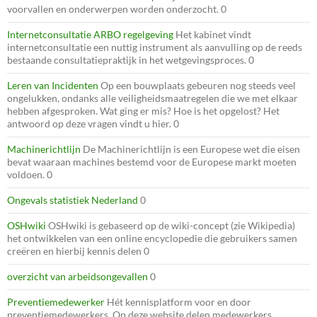
voorvallen en onderwerpen worden onderzocht. 0
Internetconsultatie ARBO regelgeving
Het kabinet vindt
internetconsultatie een nuttig instrument als aanvulling op de reeds
bestaande consultatiepraktijk in het wetgevingsproces. 0
Leren van Incidenten
Op een bouwplaats gebeuren nog steeds veel
ongelukken, ondanks alle veiligheidsmaatregelen die we met elkaar
hebben afgesproken. Wat ging er mis? Hoe is het opgelost? Het
antwoord op deze vragen vindt u hier. 0
Machinerichtlijn
De Machinerichtlijn is een Europese wet die eisen
bevat waaraan machines bestemd voor de Europese markt moeten
voldoen. 0
Ongevals statistiek Nederland
0
OSHwiki
OSHwiki is gebaseerd op de wiki-concept (zie Wikipedia)
het ontwikkelen van een online encyclopedie die gebruikers samen
creëren en hierbij kennis delen 0
overzicht van arbeidsongevallen
0
Preventiemedewerker
Hét kennisplatform voor en door
preventiemedewerkers. Op deze website delen medewerkers,