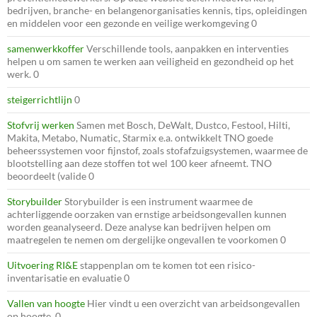
bedrijven, branche- en belangenorganisaties kennis, tips, opleidingen
en middelen voor een gezonde en veilige werkomgeving 0
samenwerkkoffer
Verschillende tools, aanpakken en interventies
helpen u om samen te werken aan veiligheid en gezondheid op het
werk. 0
steigerrichtlijn
0
Stofvrij werken
Samen met Bosch, DeWalt, Dustco, Festool, Hilti,
Makita, Metabo, Numatic, Starmix e.a. ontwikkelt TNO goede
beheerssystemen voor fijnstof, zoals stofafzuigsystemen, waarmee de
blootstelling aan deze stoffen tot wel 100 keer afneemt. TNO
beoordeelt (valide 0
Storybuilder
Storybuilder is een instrument waarmee de
achterliggende oorzaken van ernstige arbeidsongevallen kunnen
worden geanalyseerd. Deze analyse kan bedrijven helpen om
maatregelen te nemen om dergelijke ongevallen te voorkomen 0
Uitvoering RI&E
stappenplan om te komen tot een risico-
inventarisatie en evaluatie 0
Vallen van hoogte
Hier vindt u een overzicht van arbeidsongevallen
op hoogte. 0