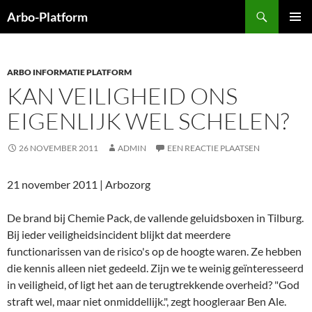
Ga
Zoeken
Arbo-Platform
naar
PRIMAI
de
MENU
inhoud
ARBO INFORMATIE PLATFORM
KAN VEILIGHEID ONS
EIGENLIJK WEL SCHELEN?
26 NOVEMBER 2011
ADMIN
EEN REACTIE PLAATSEN
21 november 2011 | Arbozorg
De brand bij Chemie Pack, de vallende geluidsboxen in Tilburg.
Bij ieder veiligheidsincident blijkt dat meerdere
functionarissen van de risico's op de hoogte waren. Ze hebben
die kennis alleen niet gedeeld. Zijn we te weinig geïnteresseerd
in veiligheid, of ligt het aan de terugtrekkende overheid? "God
straft wel, maar niet onmiddellijk.", zegt hoogleraar Ben Ale.