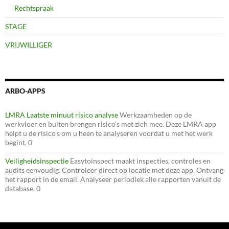
Rechtspraak
STAGE
VRIJWILLIGER
ARBO-APPS
LMRA Laatste minuut risico analyse
Werkzaamheden op de
werkvloer en buiten brengen risico’s met zich mee. Deze LMRA app
helpt u de risico’s om u heen te analyseren voordat u met het werk
begint. 0
Veiligheidsinspectie
Easytoinspect maakt inspecties, controles en
audits eenvoudig. Controleer direct op locatie met deze app. Ontvang
het rapport in de email. Analyseer periodiek alle rapporten vanuit de
database. 0