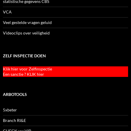
statistische gegevens CBS
VCA
Veel gestelde vragen geluid
Videoclips over veiligheid
ZELF INSPECTIE DOEN
Klik hier voor Zelfinspectie
Een sanctie ? KLIK hier
ARBOTOOLS
5xbeter
Branch RI&E
CHECK uw VIB