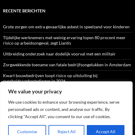
RECENTE BERICHTEN
Grote zorgen om extra gevaarlijke asbest in speelzand voor kinderen
Tijdelijke werknemers met weinig ervaring lopen 80 procent meer
risico op arbeidsongeval, zegt Liantis
Uitbreiding onderzoek naar dodelijk voorval met een militair
Zorgwekkende toename van fatale bedrijfsongelukken in Amsterdam
Kwart bouwbedrijven loopt risico op uitsluiting bij
overheidsaanbestedingen in 2026
We value your privacy
We use cookies to enhance your browsing experience, serve
ARBO-CATALOGI
personalised ads or content, and analyse our traffic. By
clicking "Accept All", you consent to our use of cookies.
Ondersteund door WordPress
Customise
Reject All
Accept All