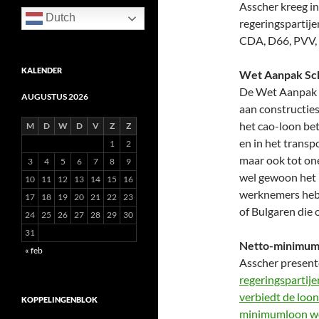
Asscher kreeg i
Dutch
regeringspartij
CDA, D66, PVV, 
KALENDER
Wet Aanpak Sch
De Wet Aanpak S
AUGUSTUS 2026
aan constructie
het cao-loon be
M
D
W
D
V
Z
Z
en in het transp
1
2
maar ook tot one
3
4
5
6
7
8
9
wel gewoon het 
10
11
12
13
14
15
16
werknemers hebb
17
18
19
20
21
22
23
of Bulgaren die 
24
25
26
27
28
29
30
31
Netto-minimum
« feb
Asscher present
regeringspartij
verbiedt de loo
KOPPELINGENBLOK
minimumloon wo