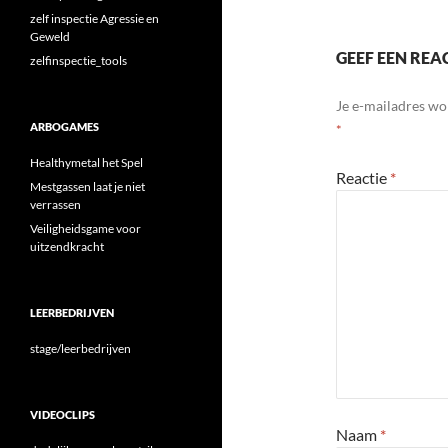
zelf inspectie Agressie en
Geweld
GEEF EEN REA
zelfinspectie_tools
Je e-mailadres wo
ARBOGAMES
*
Healthymetal het Spel
Reactie
*
Mestgassen laat je niet
verrassen
Veiligheidsgame voor
uitzendkracht
LEERBEDRIJVEN
stage/leerbedrijven
VIDEOCLIPS
Naam
*