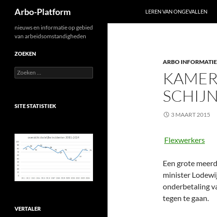
Zoeken
Arbo-Platform
LEREN VAN ONGEVALLEN
Ga
nieuws en informatie op gebied
van arbeidsomstandigheden
naar
de
ZOEKEN
ARBO INFORMATIE
inhoud
Zoeken
KAMER
naar:
SCHIJ
SITE STATISTIEK
3 MAART 2015
Flexwerkers
Een grote meerd
minister Lodewij
onderbetaling v
tegen te gaan.
VERTALER