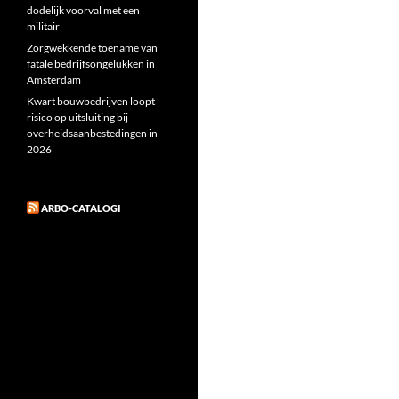
dodelijk voorval met een
militair
Zorgwekkende toename van
fatale bedrijfsongelukken in
Amsterdam
Kwart bouwbedrijven loopt
risico op uitsluiting bij
overheidsaanbestedingen in
2026
ARBO-CATALOGI