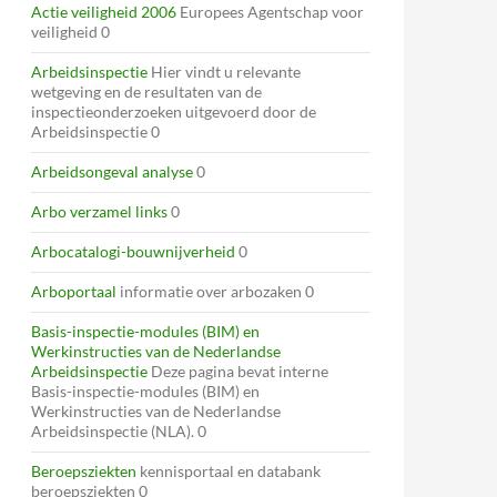
Actie veiligheid 2006
Europees Agentschap voor
veiligheid 0
Arbeidsinspectie
Hier vindt u relevante
wetgeving en de resultaten van de
inspectieonderzoeken uitgevoerd door de
Arbeidsinspectie 0
Arbeidsongeval analyse
0
Arbo verzamel links
0
Arbocatalogi-bouwnijverheid
0
Arboportaal
informatie over arbozaken 0
Basis-inspectie-modules (BIM) en
Werkinstructies van de Nederlandse
Arbeidsinspectie
Deze pagina bevat interne
Basis-inspectie-modules (BIM) en
Werkinstructies van de Nederlandse
Arbeidsinspectie (NLA). 0
Beroepsziekten
kennisportaal en databank
beroepsziekten 0