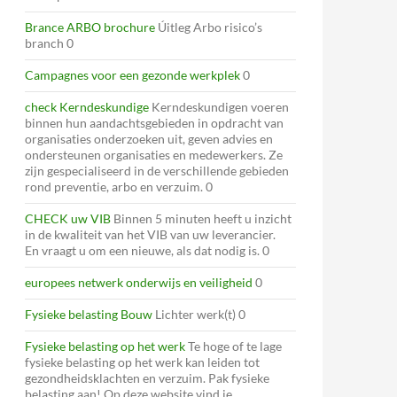
Brance ARBO brochure
Úitleg Arbo risico’s
branch 0
Campagnes voor een gezonde werkplek
0
check Kerndeskundige
Kerndeskundigen voeren
binnen hun aandachtsgebieden in opdracht van
organisaties onderzoeken uit, geven advies en
ondersteunen organisaties en medewerkers. Ze
zijn gespecialiseerd in de verschillende gebieden
rond preventie, arbo en verzuim. 0
CHECK uw VIB
Binnen 5 minuten heeft u inzicht
in de kwaliteit van het VIB van uw leverancier.
En vraagt u om een nieuwe, als dat nodig is. 0
europees netwerk onderwijs en veiligheid
0
Fysieke belasting Bouw
Lichter werk(t) 0
Fysieke belasting op het werk
Te hoge of te lage
fysieke belasting op het werk kan leiden tot
gezondheidsklachten en verzuim. Pak fysieke
belasting aan! Op deze website vind je