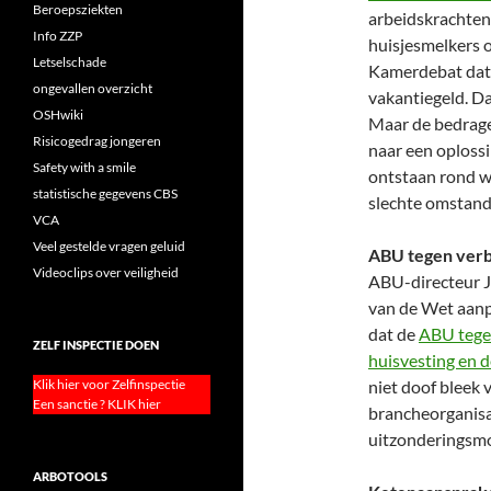
Beroepsziekten
arbeidskrachten
Info ZZP
huisjesmelkers o
Letselschade
Kamerdebat dat 
ongevallen overzicht
vakantiegeld. D
OSHwiki
Maar de bedragen
Risicogedrag jongeren
naar een oploss
Safety with a smile
ontstaan rond 
statistische gegevens CBS
slechte omstandi
VCA
Veel gestelde vragen geluid
ABU tegen verb
Videoclips over veiligheid
ABU-directeur J
van de Wet aanp
dat de
ABU tege
ZELF INSPECTIE DOEN
huisvesting en 
Klik hier voor Zelfinspectie
niet doof bleek 
Een sanctie ? KLIK hier
brancheorganisat
uitzonderingsmo
ARBOTOOLS