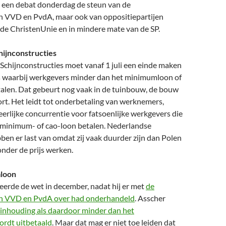
n een debat donderdag de steun van de
en VVD en PvdA, maar ook van oppositiepartijen
de ChristenUnie en in mindere mate van de SP.
ijnconstructies
chijnconstructies moet vanaf 1 juli een einde maken
s waarbij werkgevers minder dan het minimumloon of
talen. Dat gebeurt nog vaak in de tuinbouw, de bouw
ort. Het leidt tot onderbetaling van werknemers,
erlijke concurrentie voor fatsoenlijke werkgevers die
minimum- of cao-loon betalen. Nederlandse
en er last van omdat zij vaak duurder zijn dan Polen
onder de prijs werken.
loon
eerde de wet in december, nadat hij er met
de
en VVD en PvdA over had onderhandeld
. Asscher
ninhouding als daardoor minder dan het
rdt uitbetaald
. Maar dat mag er niet toe leiden dat