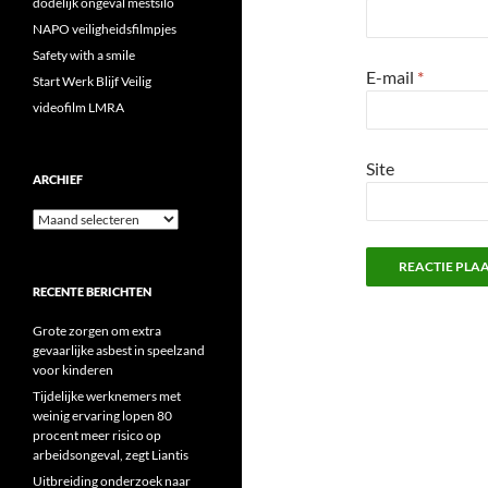
dodelijk ongeval mestsilo
NAPO veiligheidsfilmpjes
Safety with a smile
E-mail
*
Start Werk Blijf Veilig
videofilm LMRA
Site
ARCHIEF
Archief
RECENTE BERICHTEN
Grote zorgen om extra
gevaarlijke asbest in speelzand
voor kinderen
Tijdelijke werknemers met
weinig ervaring lopen 80
procent meer risico op
arbeidsongeval, zegt Liantis
Uitbreiding onderzoek naar