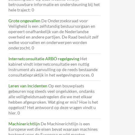
betrouwbare informatie en ondersteuning bij het
hele traject: 0
Grote ongevallen
De Onderzoeksraad voor
Veiligheid is een zelfstandig bestuursorgaan en
opereert onafhankelijk van de Nederlandse
overheid en andere partijen. De Raad besluit zelf
welke voorvallen en onderwerpen worden
onderzocht. 0
Internetconsultatie ARBO regelgeving
Het
kabinet vindt internetconsultatie een nuttig
instrument als aanvulling op de reeds bestaande
consultatiepraktijk in het wetgevingsproces. 0
Leren van Incidenten
Op een bouwplaats
gebeuren nog steeds veel ongelukken, ondanks
alle veiligheidsmaatregelen die we met elkaar
hebben afgesproken. Wat ging er mis? Hoe is het
opgelost? Het antwoord op deze vragen vindt u
hier. 0
Machinerichtlijn
De Machinerichtlijn is een
Europese wet die eisen bevat waaraan machines
bestemd voor de Europese markt moeten