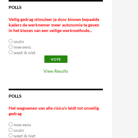
POLLS
Veilig gedrag stimuleer je door binnen bepaalde
kaders de werknemer meer autonomie te geven
in het kiezen van een veilige werkmethode...
onzin
mee eens
weet ik niet
View Results
POLLS
Het wegnemen van alle risico's leidt tot onveilig
gedrag
mee eens
onzin
weet ik niet