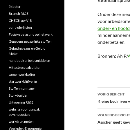
Ketenaansprake
5xbeter
Branch RI&E
Onder deze nieu
CHECK uw VIB
voor arbeidsom
controle-lijsten
onder- en hoofd
Fysieke belasting op het werk
minder aannemeli
Gegevens gevaarlijke stoffen
onderbetalen.
Geluidniveaus en Geluid
Meten
Bronnen: ANP/
handboek arbeidsmiddelen
Hittestress calculator
samenwerkkoffer
startwerkblijfveilig
Stoffenmannager
Bericht
VORIG BERICHT
Storybuilder
navigatie
Kleine bedrijven v
Uitvoering RI&E
website voor aanpak
psychosociale
VOLGEND BERICHT
werkdruk meten
Asscher geeft gev
Werkplek-Ergonomie