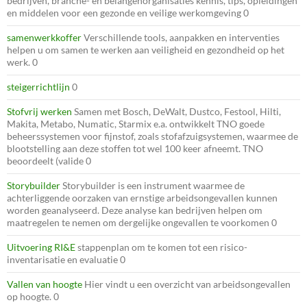
bedrijven, branche- en belangenorganisaties kennis, tips, opleidingen
en middelen voor een gezonde en veilige werkomgeving 0
samenwerkkoffer
Verschillende tools, aanpakken en interventies
helpen u om samen te werken aan veiligheid en gezondheid op het
werk. 0
steigerrichtlijn
0
Stofvrij werken
Samen met Bosch, DeWalt, Dustco, Festool, Hilti,
Makita, Metabo, Numatic, Starmix e.a. ontwikkelt TNO goede
beheerssystemen voor fijnstof, zoals stofafzuigsystemen, waarmee de
blootstelling aan deze stoffen tot wel 100 keer afneemt. TNO
beoordeelt (valide 0
Storybuilder
Storybuilder is een instrument waarmee de
achterliggende oorzaken van ernstige arbeidsongevallen kunnen
worden geanalyseerd. Deze analyse kan bedrijven helpen om
maatregelen te nemen om dergelijke ongevallen te voorkomen 0
Uitvoering RI&E
stappenplan om te komen tot een risico-
inventarisatie en evaluatie 0
Vallen van hoogte
Hier vindt u een overzicht van arbeidsongevallen
op hoogte. 0