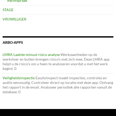
Rechtspraak
STAGE
VRIJWILLIGER
ARBO-APPS
LMRA Laatste minuut risico analyse
Werkzaamheden op de
werkvloer en buiten brengen risico’s met zich mee. Deze LMRA app
helpt u de risico’s om u heen te analyseren voordat u met het werk
begint. 0
Veiligheidsinspectie
Easytoinspect maakt inspecties, controles en
audits eenvoudig. Controleer direct op locatie met deze app. Ontvang
het rapport in de email. Analyseer periodiek alle rapporten vanuit de
database. 0