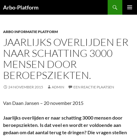
Ga
Zoeken
Arbo-Platform
naar
PRIMAI
de
MENU
inhoud
ARBO INFORMATIE PLATFORM
JAARLIJKS OVERLIJDEN ER
NAAR SCHATTING 3000
MENSEN DOOR
BEROEPSZIEKTEN.
24 NOVEMBER 2015
ADMIN
EEN REACTIE PLAATSEN
Van Daan Jansen – 20 november 2015
Jaarlijks overlijden er naar schatting 3000 mensen door
beroepsziekten. Is dat veel en wordt er voldoende aan
gedaan om dat aantal terug te dringen? Die vragen stellen