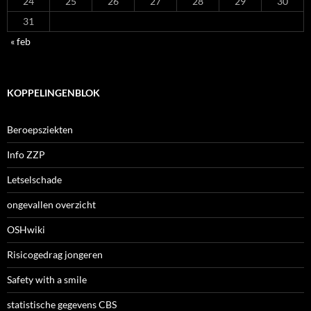
24
25
26
27
28
29
30
31
« feb
KOPPELINGENBLOK
Beroepsziekten
Info ZZP
Letselschade
ongevallen overzicht
OSHwiki
Risicogedrag jongeren
Safety with a smile
statistische gegevens CBS