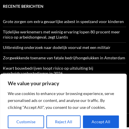
RECENTE BERICHTEN
Grote zorgen om extra gevaarlijke asbest in speelzand voor kinderen
Tijdelijke werknemers met weinig ervaring lopen 80 procent meer
risico op arbeidsongeval, zegt Liantis
Uitbreiding onderzoek naar dodelijk voorval met een militair
Zorgwekkende toename van fatale bedrijfsongelukken in Amsterdam
Kwart bouwbedrijven loopt risico op uitsluiting bij
overheidsaanbestedingen in 2026
We value your privacy
We use cookies to enhance your browsing experience, serve
ARBO-CATALOGI
personalised ads or content, and analyse our traffic. By
clicking "Accept All", you consent to our use of cookies.
Ondersteund door WordPress
Customise
Reject All
Accept All