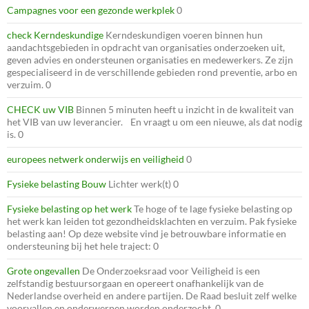
Campagnes voor een gezonde werkplek
0
check Kerndeskundige
Kerndeskundigen voeren binnen hun
aandachtsgebieden in opdracht van organisaties onderzoeken uit,
geven advies en ondersteunen organisaties en medewerkers. Ze zijn
gespecialiseerd in de verschillende gebieden rond preventie, arbo en
verzuim. 0
CHECK uw VIB
Binnen 5 minuten heeft u inzicht in de kwaliteit van
het VIB van uw leverancier. En vraagt u om een nieuwe, als dat nodig
is. 0
europees netwerk onderwijs en veiligheid
0
Fysieke belasting Bouw
Lichter werk(t) 0
Fysieke belasting op het werk
Te hoge of te lage fysieke belasting op
het werk kan leiden tot gezondheidsklachten en verzuim. Pak fysieke
belasting aan! Op deze website vind je betrouwbare informatie en
ondersteuning bij het hele traject: 0
Grote ongevallen
De Onderzoeksraad voor Veiligheid is een
zelfstandig bestuursorgaan en opereert onafhankelijk van de
Nederlandse overheid en andere partijen. De Raad besluit zelf welke
voorvallen en onderwerpen worden onderzocht. 0