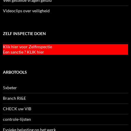
Veel gestelde vragen geluid
Videoclips over veiligheid
ZELF INSPECTIE DOEN
Klik hier voor Zelfinspectie
Een sanctie ? KLIK hier
ARBOTOOLS
5xbeter
Branch RI&E
CHECK uw VIB
controle-lijsten
Fysieke belasting op het werk