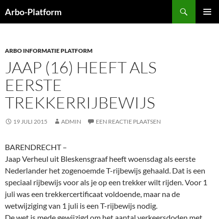
Ga
Zoeken
Arbo-Platform
naar
PRIMAI
de
MENU
inhoud
ARBO INFORMATIE PLATFORM
JAAP (16) HEEFT ALS
EERSTE
TREKKERRIJBEWIJS
19 JULI 2015
ADMIN
EEN REACTIE PLAATSEN
BARENDRECHT –
Jaap Verheul uit Bleskensgraaf heeft woensdag als eerste
Nederlander het zogenoemde T-rijbewijs gehaald. Dat is een
speciaal rijbewijs voor als je op een trekker wilt rijden. Voor 1
juli was een trekkercertificaat voldoende, maar na de
wetwijziging van 1 juli is een T-rijbewijs nodig.
De wet is mede gewijzigd om het aantal verkeersdoden met