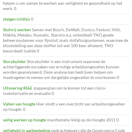
helpen u om samen te werken aan veiligheid en gezondheid op het
werk. 0
steigerrichtlijn
0
Stofvrij werken
Samen met Bosch, DeWalt, Dustco, Festool, Hilti,
Makita, Metabo, Numatic, Starmix e.a. ontwikkelt TNO goede
beheerssystemen voor fijnstof, zoals stofafzuigsystemen, waarmee de
blootstelling aan deze stoffen tot wel 100 keer afneemt. TNO
beoordeelt (valide 0
Storybuilder
Storybuilder is een instrument waarmee de
achterliggende oorzaken van ernstige arbeidsongevallen kunnen
worden geanalyseerd. Deze analyse kan bedrijven helpen om
maatregelen te nemen om dergelijke ongevallen te voorkomen 0
Uitvoering RI&E
stappenplan om te komen tot een risico-
inventarisatie en evaluatie 0
Vallen van hoogte
Hier vindt u een overzicht van arbeidsongevallen
op hoogte. 0
veilig werken op hoogte
manifestatie Velig op de Hoogte 2011 0
veiligheid in aanbesteding
opdrachtgevers die de Governance Code