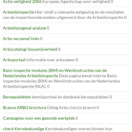
Actie veiligheid 2006
Europees Agentschap voor veiligheid 0
Arbeidsinspectie
Hier vindt u relevante wetgeving en de resultaten
van de inspectieonderzoeken uitgevoerd door de Arbeidsinspectie 0
Arbeidsongeval analyse
0
Arbo verzamel links
0
Arbocatalogi-bouwnijverheid
0
Arboportaal
informatie over arbozaken 0
Basis-inspectie-modules (BIM) en Werkinstructies van de
Nederlandse Arbeidsinspectie
Deze pagina bevat interne Basis-
inspectie-modules (BIM) en Werkinstructies van de Nederlandse
Arbeidsinspectie (NLA). 0
Beroepsziekten
kennisportaal en databank beroepsziekten 0
Brance ARBO brochure
Úitleg Arbo risico’s branch 0
Campagnes voor een gezonde werkplek
0
check Kerndeskundige
Kerndeskundigen voeren binnen hun