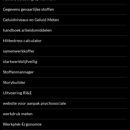
Gegevens gevaarlijke stoffen
Geluidniveaus en Geluid Meten
handboek arbeidsmiddelen
Hittestress calculator
samenwerkkoffer
startwerkblijfveilig
Stoffenmannager
Storybuilder
Uitvoering RI&E
website voor aanpak psychosociale
werkdruk meten
Werkplek-Ergonomie