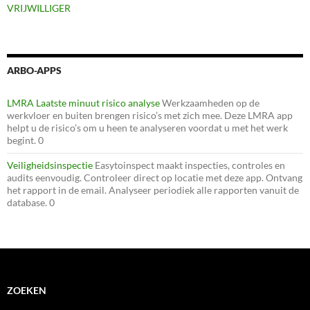
VRIJWILLIGER
ARBO-APPS
LMRA Laatste minuut risico analyse
Werkzaamheden op de
werkvloer en buiten brengen risico’s met zich mee. Deze LMRA app
helpt u de risico’s om u heen te analyseren voordat u met het werk
begint. 0
Veiligheidsinspectie
Easytoinspect maakt inspecties, controles en
audits eenvoudig. Controleer direct op locatie met deze app. Ontvang
het rapport in de email. Analyseer periodiek alle rapporten vanuit de
database. 0
ZOEKEN