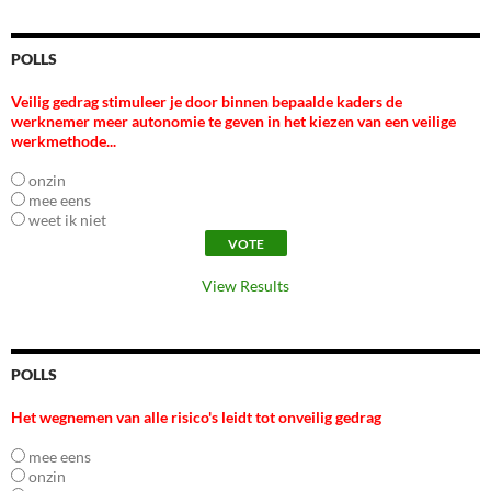
POLLS
Veilig gedrag stimuleer je door binnen bepaalde kaders de
werknemer meer autonomie te geven in het kiezen van een veilige
werkmethode...
onzin
mee eens
weet ik niet
View Results
POLLS
Het wegnemen van alle risico's leidt tot onveilig gedrag
mee eens
onzin