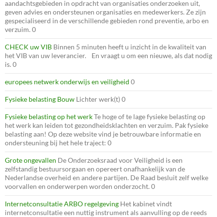
aandachtsgebieden in opdracht van organisaties onderzoeken uit,
geven advies en ondersteunen organisaties en medewerkers. Ze zijn
gespecialiseerd in de verschillende gebieden rond preventie, arbo en
verzuim. 0
CHECK uw VIB
Binnen 5 minuten heeft u inzicht in de kwaliteit van
het VIB van uw leverancier. En vraagt u om een nieuwe, als dat nodig
is. 0
europees netwerk onderwijs en veiligheid
0
Fysieke belasting Bouw
Lichter werk(t) 0
Fysieke belasting op het werk
Te hoge of te lage fysieke belasting op
het werk kan leiden tot gezondheidsklachten en verzuim. Pak fysieke
belasting aan! Op deze website vind je betrouwbare informatie en
ondersteuning bij het hele traject: 0
Grote ongevallen
De Onderzoeksraad voor Veiligheid is een
zelfstandig bestuursorgaan en opereert onafhankelijk van de
Nederlandse overheid en andere partijen. De Raad besluit zelf welke
voorvallen en onderwerpen worden onderzocht. 0
Internetconsultatie ARBO regelgeving
Het kabinet vindt
internetconsultatie een nuttig instrument als aanvulling op de reeds