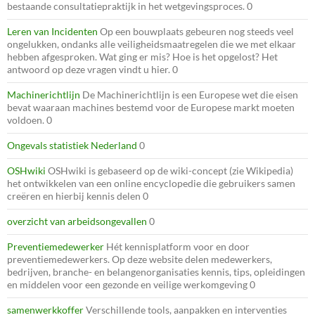
bestaande consultatiepraktijk in het wetgevingsproces. 0
Leren van Incidenten
Op een bouwplaats gebeuren nog steeds veel
ongelukken, ondanks alle veiligheidsmaatregelen die we met elkaar
hebben afgesproken. Wat ging er mis? Hoe is het opgelost? Het
antwoord op deze vragen vindt u hier. 0
Machinerichtlijn
De Machinerichtlijn is een Europese wet die eisen
bevat waaraan machines bestemd voor de Europese markt moeten
voldoen. 0
Ongevals statistiek Nederland
0
OSHwiki
OSHwiki is gebaseerd op de wiki-concept (zie Wikipedia)
het ontwikkelen van een online encyclopedie die gebruikers samen
creëren en hierbij kennis delen 0
overzicht van arbeidsongevallen
0
Preventiemedewerker
Hét kennisplatform voor en door
preventiemedewerkers. Op deze website delen medewerkers,
bedrijven, branche- en belangenorganisaties kennis, tips, opleidingen
en middelen voor een gezonde en veilige werkomgeving 0
samenwerkkoffer
Verschillende tools, aanpakken en interventies