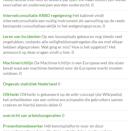
voorvallen en onderwerpen worden onderzocht. 0
Internetconsultatie ARBO regelgeving
Het kabinet vindt
internetconsultatie een nuttig instrument als aanvulling op de reeds
bestaande consultatiepraktijk in het wetgevingsproces. 0
Leren van Incidenten
Op een bouwplaats gebeuren nog steeds veel
ongelukken, ondanks alle veiligheidsmaatregelen die we met elkaar
hebben afgesproken. Wat ging er mis? Hoe is het opgelost? Het
antwoord op deze vragen vindt u hier. 0
Machinerichtlijn
De Machinerichtlijn is een Europese wet die eisen
bevat waaraan machines bestemd voor de Europese markt moeten
voldoen. 0
Ongevals statistiek Nederland
0
OSHwiki
OSHwiki is gebaseerd op de wiki-concept (zie Wikipedia)
het ontwikkelen van een online encyclopedie die gebruikers samen
creëren en hierbij kennis delen 0
overzicht van arbeidsongevallen
0
Preventiemedewerker
Hét kennisplatform voor en door