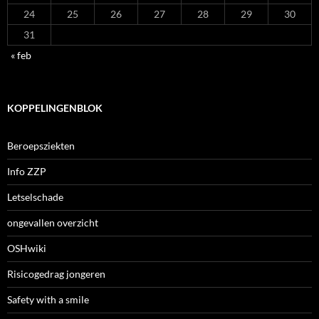
24
25
26
27
28
29
30
31
« feb
KOPPELINGENBLOK
Beroepsziekten
Info ZZP
Letselschade
ongevallen overzicht
OSHwiki
Risicogedrag jongeren
Safety with a smile