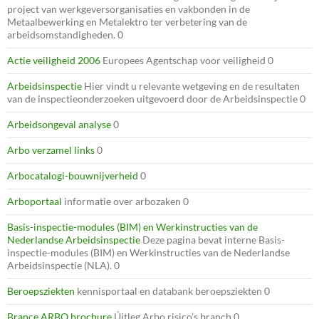
project van werkgeversorganisaties en vakbonden in de
Metaalbewerking en Metalektro ter verbetering van de
arbeidsomstandigheden. 0
Actie veiligheid 2006
Europees Agentschap voor veiligheid 0
Arbeidsinspectie
Hier vindt u relevante wetgeving en de resultaten
van de inspectieonderzoeken uitgevoerd door de Arbeidsinspectie 0
Arbeidsongeval analyse
0
Arbo verzamel links
0
Arbocatalogi-bouwnijverheid
0
Arboportaal
informatie over arbozaken 0
Basis-inspectie-modules (BIM) en Werkinstructies van de
Nederlandse Arbeidsinspectie
Deze pagina bevat interne Basis-
inspectie-modules (BIM) en Werkinstructies van de Nederlandse
Arbeidsinspectie (NLA). 0
Beroepsziekten
kennisportaal en databank beroepsziekten 0
Brance ARBO brochure
Úitleg Arbo risico’s branch 0