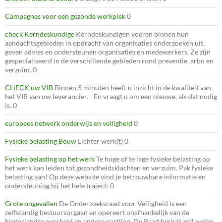
Campagnes voor een gezonde werkplek
0
check Kerndeskundige
Kerndeskundigen voeren binnen hun
aandachtsgebieden in opdracht van organisaties onderzoeken uit,
geven advies en ondersteunen organisaties en medewerkers. Ze zijn
gespecialiseerd in de verschillende gebieden rond preventie, arbo en
verzuim. 0
CHECK uw VIB
Binnen 5 minuten heeft u inzicht in de kwaliteit van
het VIB van uw leverancier. En vraagt u om een nieuwe, als dat nodig
is. 0
europees netwerk onderwijs en veiligheid
0
Fysieke belasting Bouw
Lichter werk(t) 0
Fysieke belasting op het werk
Te hoge of te lage fysieke belasting op
het werk kan leiden tot gezondheidsklachten en verzuim. Pak fysieke
belasting aan! Op deze website vind je betrouwbare informatie en
ondersteuning bij het hele traject: 0
Grote ongevallen
De Onderzoeksraad voor Veiligheid is een
zelfstandig bestuursorgaan en opereert onafhankelijk van de
Nederlandse overheid en andere partijen. De Raad besluit zelf welke