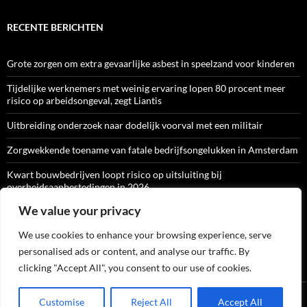
RECENTE BERICHTEN
Grote zorgen om extra gevaarlijke asbest in speelzand voor kinderen
Tijdelijke werknemers met weinig ervaring lopen 80 procent meer
risico op arbeidsongeval, zegt Liantis
Uitbreiding onderzoek naar dodelijk voorval met een militair
Zorgwekkende toename van fatale bedrijfsongelukken in Amsterdam
Kwart bouwbedrijven loopt risico op uitsluiting bij
overheidsaanbestedingen in 2026
We value your privacy
We use cookies to enhance your browsing experience, serve
ARBO-CATALOGI
personalised ads or content, and analyse our traffic. By
clicking "Accept All", you consent to our use of cookies.
Ondersteund door WordPress
Customise
Reject All
Accept All