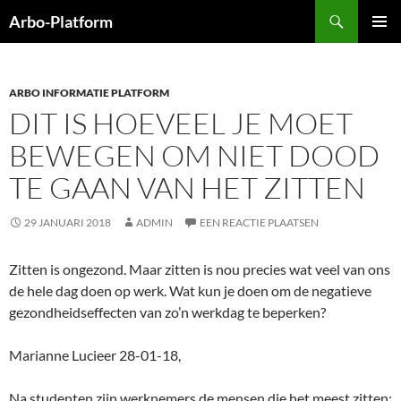
Ga
Zoeken
Arbo-Platform
naar
PRIMAI
de
MENU
inhoud
ARBO INFORMATIE PLATFORM
DIT IS HOEVEEL JE MOET
BEWEGEN OM NIET DOOD
TE GAAN VAN HET ZITTEN
29 JANUARI 2018
ADMIN
EEN REACTIE PLAATSEN
Zitten is ongezond. Maar zitten is nou precies wat veel van ons
de hele dag doen op werk. Wat kun je doen om de negatieve
gezondheidseffecten van zo’n werkdag te beperken?
Marianne Lucieer 28-01-18,
Na studenten zijn werknemers de mensen die het meest zitten: