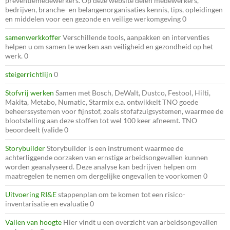
preventiemedewerkers. Op deze website delen medewerkers,
bedrijven, branche- en belangenorganisaties kennis, tips, opleidingen
en middelen voor een gezonde en veilige werkomgeving 0
samenwerkkoffer
Verschillende tools, aanpakken en interventies
helpen u om samen te werken aan veiligheid en gezondheid op het
werk. 0
steigerrichtlijn
0
Stofvrij werken
Samen met Bosch, DeWalt, Dustco, Festool, Hilti,
Makita, Metabo, Numatic, Starmix e.a. ontwikkelt TNO goede
beheerssystemen voor fijnstof, zoals stofafzuigsystemen, waarmee de
blootstelling aan deze stoffen tot wel 100 keer afneemt. TNO
beoordeelt (valide 0
Storybuilder
Storybuilder is een instrument waarmee de
achterliggende oorzaken van ernstige arbeidsongevallen kunnen
worden geanalyseerd. Deze analyse kan bedrijven helpen om
maatregelen te nemen om dergelijke ongevallen te voorkomen 0
Uitvoering RI&E
stappenplan om te komen tot een risico-
inventarisatie en evaluatie 0
Vallen van hoogte
Hier vindt u een overzicht van arbeidsongevallen